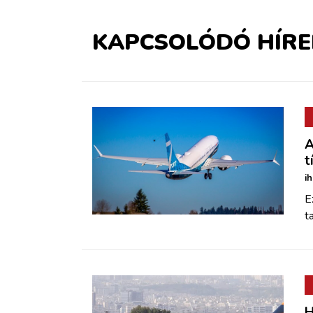
KAPCSOLÓDÓ HÍRE
A
t
i
E
t
H