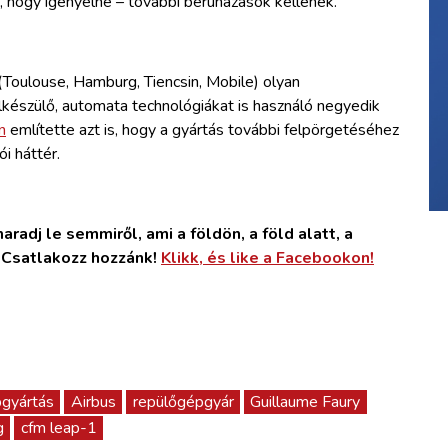
, hogy igényelné – további beruházások kellenek.
(Toulouse, Hamburg, Tiencsin, Mobile) olyan
lkészülő, automata technológiákat is használó negyedik
n
említette azt is, hogy a gyártás további felpörgetéséhez
ói háttér.
radj le semmiről, ami a földön, a föld alatt, a
. Csatlakozz hozzánk!
Klikk, és like a Facebookon!
pgyártás
Airbus
repülőgépgyár
Guillaume Faury
g
cfm leap-1