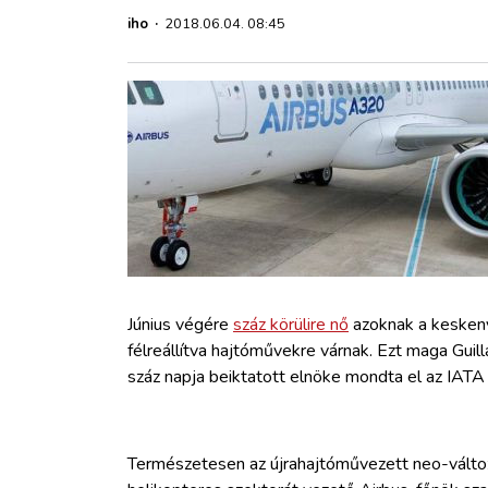
ZÖLDÚT
iho
·
2018.06.04. 08:45
HAJÓZÁS
BLOG
ARCHÍVUM
WEBSHOP
Június végére
száz körülire nő
azoknak a keskeny
BELÉPÉS
félreállítva hajtóművekre várnak. Ezt maga Guill
száz napja beiktatott elnöke mondta el az IATA 
REGISZTRÁCIÓ
Természetesen az újrahajtóművezett neo-változ