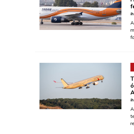
f
i
A
m
f
T
ó
A
i
A
t
r