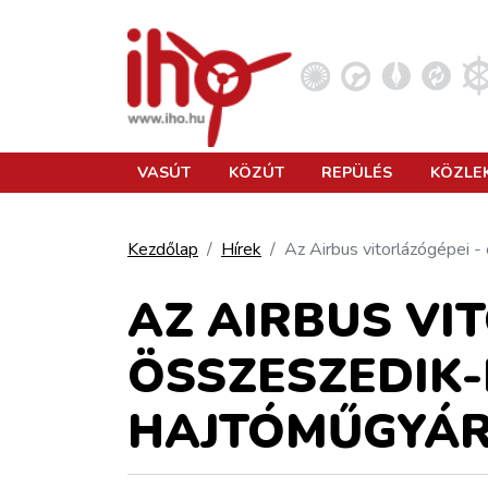
VASÚT
VASÚT
KÖZÚT
REPÜLÉS
KÖZLE
KÖZÚT
Kezdőlap
Hírek
Az Airbus vitorlázógépei 
REPÜLÉS
AZ AIRBUS VI
ÖSSZESZEDIK-
KÖZLEKEDÉSFEJLESZTÉS
HAJTÓMŰGYÁR
ELLÁTÁSI LÁNC