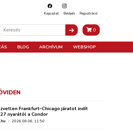
Kapcsolat
Belépés
Regisztráció
0
ZÁS
BLOG
ARCHÍVUM
WEBSHOP
ÖVIDEN
zvetlen Frankfurt–Chicago járatot indít
27 nyarától a Condor
.hu
·
2026.08.06. 11:50