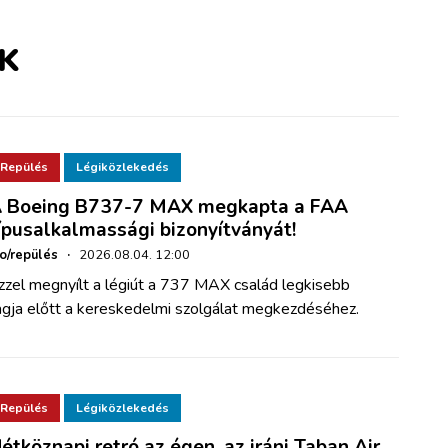
K
Repülés
Légiközlekedés
 Boeing B737-7 MAX megkapta a FAA
ípusalkalmassági bizonyítványát!
ho/repülés
·
2026.08.04. 12:00
zzel megnyílt a légiút a 737 MAX család legkisebb
agja előtt a kereskedelmi szolgálat megkezdéséhez.
Repülés
Légiközlekedés
étköznapi retró az égen, az iráni Taban Air