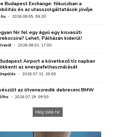
e Budapest Exchange: fókuszban a
bilitás és az utasszolgáltatások jövője
.hu
·
2026.08.05. 09:20
gyan fér fel egy ágyú egy kisvasúti
rekocsira? Lehet, Pálházán kiderül!
/vasút
·
2026.08.01. 17:00
Budapest Airport a következő tíz napban
ökkenti az energiafelhasználását
o/repülés
·
2026.07.31. 20:00
készült az ötvenezredik debreceni BMW
I/iho
·
2026.07.29. 09:50
Még több hír