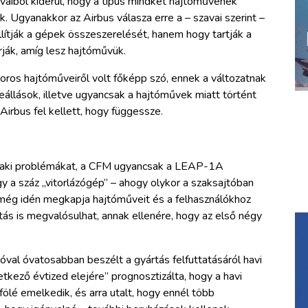
vaiból kiderül, hogy a típus mindkét hajtóművének
k. Ugyanakkor az Airbus válasza erre a – szavai szerint –
állítják a gépek összeszerelését, hanem hogy tartják a
rják, amíg lesz hajtóművük.
ros hajtóműveiről volt főképp szó, ennek a változatnak
leállások, illetve ugyancsak a hajtóművek miatt történt
Airbus fel kellett, hogy függessze.
szaki problémákat, a CFM ugyancsak a LEAP-1A
gy a száz „vitorlázógép” – ahogy olykor a szaksajtóban
 még idén megkapja hajtóműveit és a felhasználókhoz
rtás is megvalósulhat, annak ellenére, hogy az első négy
óval óvatosabban beszélt a gyártás felfuttatásáról havi
kező évtized elejére” prognosztizálta, hogy a havi
ölé emelkedik, és arra utalt, hogy ennél több