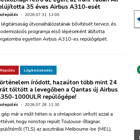
elújította 35 éves Airbus A310-esét
ho/repülés
·
2026.07.31. 12:00
 légitársaság útvonalhálózatának bővítését tervezi, és
odernizációs programja első lépéseként állította
orgalomba egyetlen Airbus A310-es repülőgépét.
Repülés
Légiközlekedés
örténelem íródott, hazaúton több mint 24
rát töltött a levegőben a Qantas új Airbus
350-1000ULR repülőgépe!
ho/repülés
·
2026.07.28. 11:30
 gép már a múlt héten is a címlapokon virított azzal a
ettével, hogy nonstop repült Toulouse-Blagnac
epülőtérről (TLS) az ausztráliai Melbourne-be (MEL).