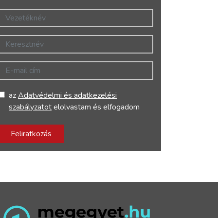
Vezetéknév
Keresztnév
E-mail cím
az
Adatvédelmi és adatkezelési
szabályzatot
elolvastam és elfogadom
Feliratkozás