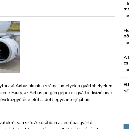
Th
mo
iho
Ho
pő
iho
A 
cs
ih
El
törzsű Airbusoknak a száma, amelyek a gyártóhelyeken
MT
aume Faury, az Airbus polgári gépeket gyártó divíziójának
évi közgyűlése előtt adott egyik interjújában.
atokról van szó. A korábban az európai gyártó