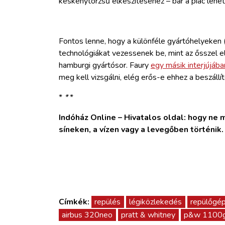
keskenytörzsű elkészítéséhez – bár a piac lehet
Fontos lenne, hogy a különféle gyártóhelyeken 
technológiákat vezessenek be, mint az ősszel e
hamburgi gyártósor. Faury
egy másik interjújába
meg kell vizsgálni, elég erős-e ehhez a beszállít
*
*
*
Indóház Online – Hivatalos oldal: hogy ne ma
síneken, a vízen vagy a levegőben történik
Címkék:
repülés
légiközlekedés
repülőgé
airbus 320neo
pratt & whitney
p&w 1100