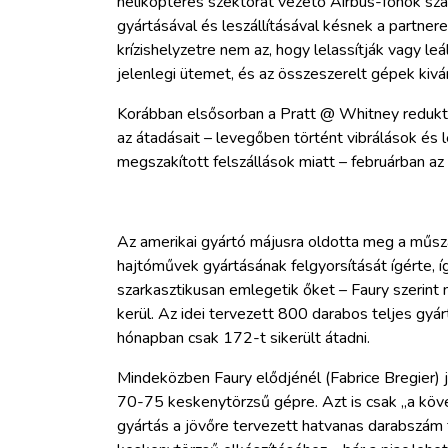
helikopteres szektorát vezető Airbus-főnök sza
gyártásával és leszállításával késnek a partnere
krízishelyzetre nem az, hogy lelassítják vagy le
jelenlegi ütemet, és az összeszerelt gépek kivá
Korábban elsősorban a Pratt @ Whitney redukto
az átadásait – levegőben történt vibrálások és 
megszakított felszállások miatt – februárban az 
Az amerikai gyártó májusra oldotta meg a mű
hajtóművek gyártásának felgyorsítását ígérte, í
szarkasztikusan emlegetik őket – Faury szerint
kerül. Az idei tervezett 800 darabos teljes gyá
hónapban csak 172-t sikerült átadni.
Mindeközben Faury elődjénél (Fabrice Bregier) j
70-75 keskenytörzsű gépre. Azt is csak „a követ
gyártás a jövőre tervezett hatvanas darabszám f