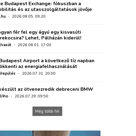
e Budapest Exchange: fókuszban a
bilitás és az utasszolgáltatások jövője
.hu
·
2026.08.05. 09:20
gyan fér fel egy ágyú egy kisvasúti
rekocsira? Lehet, Pálházán kiderül!
/vasút
·
2026.08.01. 17:00
Budapest Airport a következő tíz napban
ökkenti az energiafelhasználását
o/repülés
·
2026.07.31. 20:00
készült az ötvenezredik debreceni BMW
I/iho
·
2026.07.29. 09:50
Még több hír