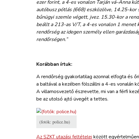
ezer forint, a 4-es vonalon Tarján vá–Anna kú
autóbusz pótlás (668) eszközölve, 14.25-kor s
bűnügyi szemle végett, jvez. 15.30-kor a ren
beállt a 213-as V/T, a 4-es vonalon 1 menet 
rendőrség az idegen személy ellen garázdaság m
rendőrségen.”
Korábban írtuk:
A rendőrség gyakorlatilag azonnal elfogta és őr
a baltával a kezében fölszállni a 4-es vonalán 
A villamosvezető észrevette, mi van a férfi kezé
be az utolsó ajtó üvegét a tettes.
(fotók: police.hu)
Az SZKT utazási feltételei
között egyértelműen l