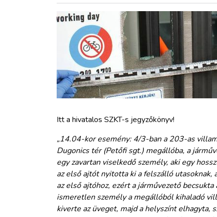
ZÖLDÚT
HAJÓZÁS
BLOG
ARCHÍVUM
WEBSHOP
Itt a hivatalos SZKT-s jegyzőkönyv!
„14.04-kor esemény: 4/3-ban a 203-as villamo
BELÉPÉS
Dugonics tér (Petőfi sgt.) megállóba, a jármű
egy zavartan viselkedő személy, aki egy hosszú 
az első ajtót nyitotta ki a felszálló utasokna
REGISZTRÁCIÓ
az első ajtóhoz, ezért a járművezető becsukta 
ismeretlen személy a megállóból kihaladó vill
kiverte az üveget, majd a helyszínt elhagyta, 