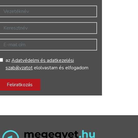
Vezetéknév
Keresztnév
E-mail cím
az
Adatvédelmi és adatkezelési
szabályzatot
elolvastam és elfogadom
Feliratkozás