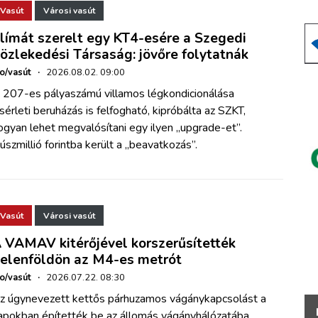
Vasút
Városi vasút
límát szerelt egy KT4-esére a Szegedi
özlekedési Társaság: jövőre folytatnák
ho/vasút
·
2026.08.02. 09:00
 207-es pályaszámú villamos légkondicionálása
ísérleti beruházás is felfogható, kipróbálta az SZKT,
ogyan lehet megvalósítani egy ilyen „upgrade-et”.
úszmillió forintba került a „beavatkozás”.
Vasút
Városi vasút
 VAMAV kitérőjével korszerűsítették
elenföldön az M4-es metrót
ho/vasút
·
2026.07.22. 08:30
z úgynevezett kettős párhuzamos vágánykapcsolást a
apokban építették be az állomás vágányhálózatába.