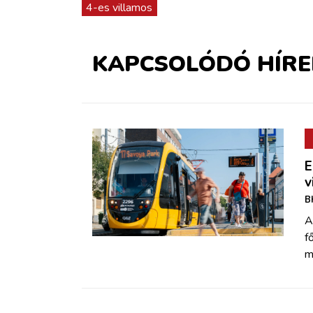
4-es villamos
KAPCSOLÓDÓ HÍRE
E
v
B
A
f
m