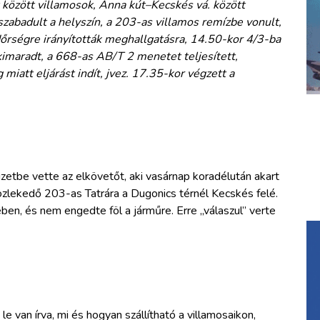
t között villamosok, Anna kút–Kecskés vá. között
zabadult a helyszín, a 203-as villamos remízbe vonult,
dőrségre irányították meghallgatásra, 14.50-kor 4/3-ba
kimaradt, a 668-as AB/T 2 menetet teljesített,
iatt eljárást indít, jvez. 17.35-kor végzett a
izetbe vette az elkövetőt, aki vasárnap koradélután akart
közlekedő 203-as Tatrára a Dugonics térnél Kecskés felé.
ben, és nem engedte föl a járműre. Erre „válaszul” verte
e van írva, mi és hogyan szállítható a villamosaikon,