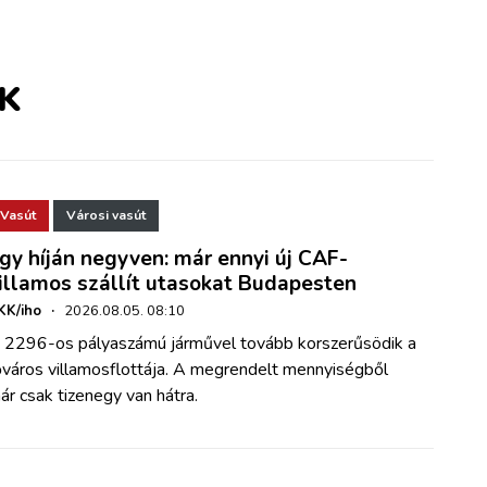
K
Vasút
Városi vasút
gy híján negyven: már ennyi új CAF-
illamos szállít utasokat Budapesten
KK/iho
·
2026.08.05. 08:10
 2296-os pályaszámú járművel tovább korszerűsödik a
őváros villamosflottája. A megrendelt mennyiségből
ár csak tizenegy van hátra.