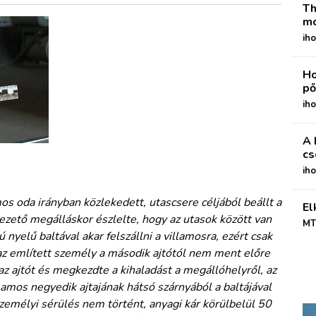
Th
mo
iho
Ho
pő
iho
A 
cs
ih
s oda irányban közlekedett, utascsere céljából beállt a
El
vezető megálláskor észlelte, hogy az utasok között van
MT
nyelű baltával akar felszállni a villamosra, ezért csak
k, az említett személy a második ajtótól nem ment előre
az ajtót és megkezdte a kihaladást a megállóhelyről, az
amos negyedik ajtajának hátsó szárnyából a baltájával
személyi sérülés nem történt, anyagi kár körülbelül 50