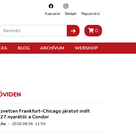
Kapcsolat
Belépés
Regisztráció
0
ZÁS
BLOG
ARCHÍVUM
WEBSHOP
ÖVIDEN
zvetlen Frankfurt–Chicago járatot indít
27 nyarától a Condor
.hu
·
2026.08.06. 11:50