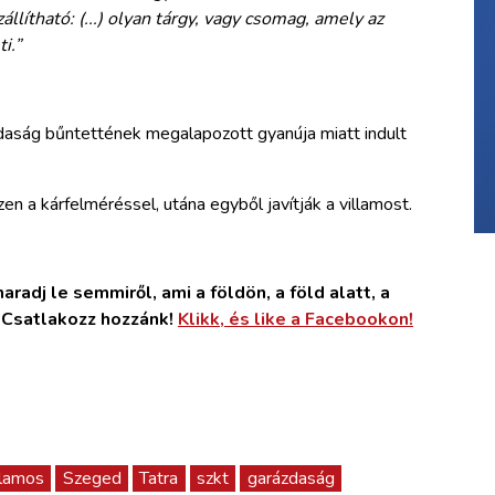
állítható: (...) olyan tárgy, vagy csomag, amely az
i.”
zdaság bűntettének megalapozott gyanúja miatt indult
en a kárfelméréssel, utána egyből javítják a villamost.
radj le semmiről, ami a földön, a föld alatt, a
. Csatlakozz hozzánk!
Klikk, és like a Facebookon!
llamos
Szeged
Tatra
szkt
garázdaság