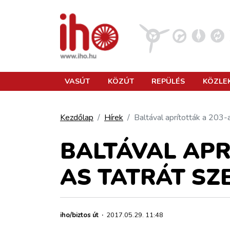
VASÚT
VASÚT
KÖZÚT
REPÜLÉS
KÖZLE
KÖZÚT
Kezdőlap
Hírek
Baltával aprították a 203
REPÜLÉS
BALTÁVAL APR
AS TATRÁT SZ
KÖZLEKEDÉSFEJLESZTÉS
ELLÁTÁSI LÁNC
iho/biztos út
·
2017.05.29. 11:48