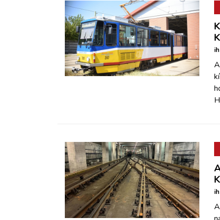
K
K
i
A
k
h
H
A
K
i
A
n