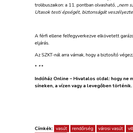
trolibuszaikon: a 11. pontban olvasható,
„nem sz
Utasok testi épségét, biztonságát veszélyeztet
A férfi ellene felfegyverkezve elkövetett gará
eljárás.
Az SZKT-nál arra várnak, hogy a biztosító végezz
*
*
*
Indóház Online – Hivatalos oldal: hogy ne ma
síneken, a vízen vagy a levegőben történik
Címkék:
vasút
rendőrség
városi vasút
vi