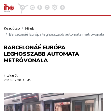
Kezdőlap
Hírek
Barcelonáé Európa leghosszabb automata metróvonala
VASÚT
Kosár megtekintése
BARCELONÁÉ EURÓPA
KÖZÚT
LEGHOSSZABB AUTOMATA
METRÓVONALA
REPÜLÉS
iho/vasút
2016.02.20. 13:45
KÖZLEKEDÉSFEJLESZTÉS
ELLÁTÁSI LÁNC