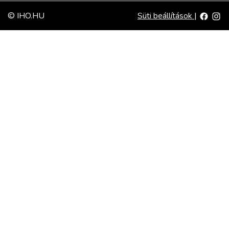
© IHO.HU
Süti beállítások
|