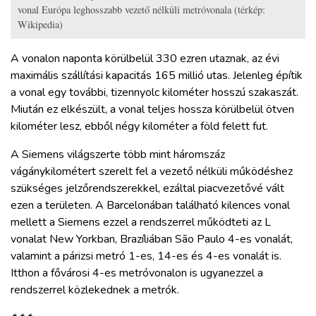
vonal Európa leghosszabb vezető nélküli metróvonala (térkép:
Wikipedia)
A vonalon naponta körülbelül 330 ezren utaznak, az évi
maximális szállítási kapacitás 165 millió utas. Jelenleg építik
a vonal egy további, tizennyolc kilométer hosszú szakaszát.
Miután ez elkészült, a vonal teljes hossza körülbelül ötven
kilométer lesz, ebből négy kilométer a föld felett fut.
A Siemens világszerte több mint háromszáz
vágánykilométert szerelt fel a vezető nélküli működéshez
szükséges jelzőrendszerekkel, ezáltal piacvezetővé vált
ezen a területen. A Barcelonában található kilences vonal
mellett a Siemens ezzel a rendszerrel működteti az L
vonalat New Yorkban, Brazíliában São Paulo 4-es vonalát,
valamint a párizsi metró 1-es, 14-es és 4-es vonalát is.
Itthon a fővárosi 4-es metróvonalon is ugyanezzel a
rendszerrel közlekednek a metrók.