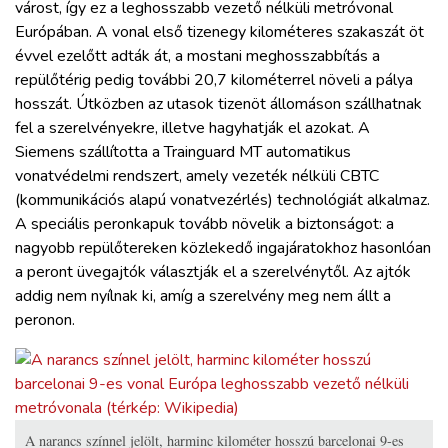
várost, így ez a leghosszabb vezető nélküli metróvonal
Európában. A vonal első tizenegy kilométeres szakaszát öt
évvel ezelőtt adták át, a mostani meghosszabbítás a
repülőtérig pedig további 20,7 kilométerrel növeli a pálya
hosszát. Útközben az utasok tizenöt állomáson szállhatnak
fel a szerelvényekre, illetve hagyhatják el azokat. A
Siemens szállította a Trainguard MT automatikus
vonatvédelmi rendszert, amely vezeték nélküli CBTC
(kommunikációs alapú vonatvezérlés) technológiát alkalmaz.
A speciális peronkapuk tovább növelik a biztonságot: a
nagyobb repülőtereken közlekedő ingajáratokhoz hasonlóan
a peront üvegajtók választják el a szerelvénytől. Az ajtók
addig nem nyílnak ki, amíg a szerelvény meg nem állt a
peronon.
A narancs színnel jelölt, harminc kilométer hosszú barcelonai 9-es