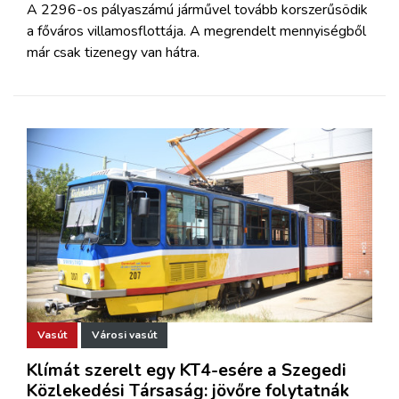
A 2296-os pályaszámú járművel tovább korszerűsödik
a főváros villamosflottája. A megrendelt mennyiségből
már csak tizenegy van hátra.
Vasút
Városi vasút
Klímát szerelt egy KT4-esére a Szegedi
Közlekedési Társaság: jövőre folytatnák