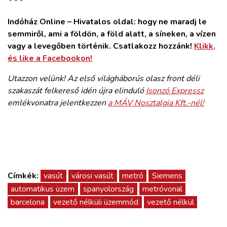
* * *
Indóház Online – Hivatalos oldal: hogy ne maradj le
semmiről, ami a földön, a föld alatt, a síneken, a vízen
vagy a levegőben történik. Csatlakozz hozzánk!
Klikk,
és like a Facebookon!
Utazzon velünk! Az első világháborús olasz front déli
szakaszát felkereső idén újra elinduló
Isonzó Expressz
emlékvonatra jelentkezzen
a MÁV Nosztalgia Kft.-nél!
Címkék:
vasút
városi vasút
metró
Siemens
automatikus üzem
spanyolország
metróvonal
barcelona
vezető nélküli üzemmód
vezető nélkül