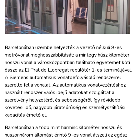
ZÖLDÚT
HAJÓZÁS
BLOG
Barcelonában üzembe helyezték a vezető nélküli 9-es
metróvonal meghosszabbítását: a mintegy húsz kilométer
ARCHÍVUM
hosszú vonal a városközpontban található egyetemet köti
össze az El Prat de Llobregat repülőtér 1-es termináljával.
WEBSHOP
A Siemens automatikus vonatbefolyásoló rendszerrel
szerelte fel a vonalat. Az automatikus vonatvezérléshez
használt rendszer valós idejű adatokat szolgáltat a
BELÉPÉS
szerelvény helyzetéről és sebességéről, így rövidebb
követési idő, nagyobb járatsűrűség és személyszállítási
REGISZTRÁCIÓ
kapacitás érhető el.
Barcelonában a több mint harminc kilométer hosszú és
huszonhárom állomást érintő 9-es vonal átszeli az egész