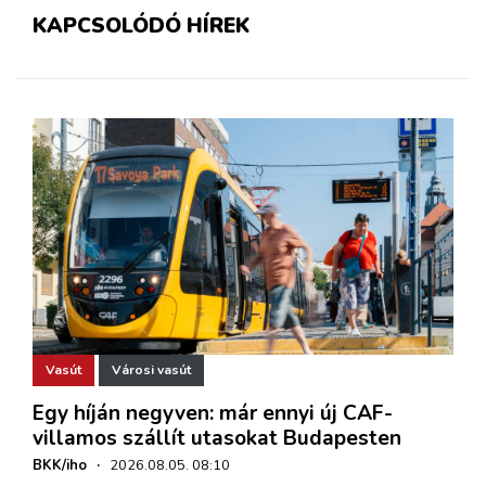
KAPCSOLÓDÓ HÍREK
Vasút
Városi vasút
Egy híján negyven: már ennyi új CAF-
villamos szállít utasokat Budapesten
BKK/iho
·
2026.08.05. 08:10