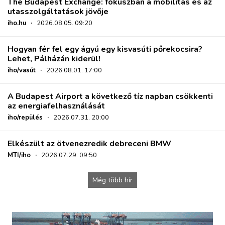
The Budapest Exchange: fókuszban a mobilitás és az
utasszolgáltatások jövője
iho.hu
·
2026.08.05. 09:20
Hogyan fér fel egy ágyú egy kisvasúti pőrekocsira?
Lehet, Pálházán kiderül!
iho/vasút
·
2026.08.01. 17:00
A Budapest Airport a következő tíz napban csökkenti
az energiafelhasználását
iho/repülés
·
2026.07.31. 20:00
Elkészült az ötvenezredik debreceni BMW
MTI/iho
·
2026.07.29. 09:50
Még több hír