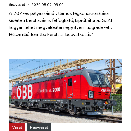
iho/vasút
·
2026.08.02. 09:00
A 207-es pályaszámú villamos légkondicionálása
kísérleti beruházás is felfogható, kipróbálta az SZKT,
hogyan lehet megvalósítani egy ilyen „upgrade-et”.
Húszmillió forintba került a „beavatkozás”.
Vasút
Nagyvasút