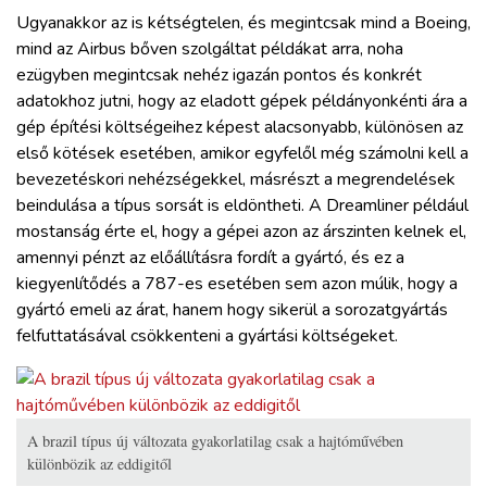
Ugyanakkor az is kétségtelen, és megintcsak mind a Boeing,
mind az Airbus bőven szolgáltat példákat arra, noha
ezügyben megintcsak nehéz igazán pontos és konkrét
adatokhoz jutni, hogy az eladott gépek példányonkénti ára a
gép építési költségeihez képest alacsonyabb, különösen az
első kötések esetében, amikor egyfelől még számolni kell a
bevezetéskori nehézségekkel, másrészt a megrendelések
beindulása a típus sorsát is eldöntheti. A Dreamliner például
mostanság érte el, hogy a gépei azon az árszinten kelnek el,
amennyi pénzt az előállításra fordít a gyártó, és ez a
kiegyenlítődés a 787-es esetében sem azon múlik, hogy a
gyártó emeli az árat, hanem hogy sikerül a sorozatgyártás
felfuttatásával csökkenteni a gyártási költségeket.
A brazil típus új változata gyakorlatilag csak a hajtóművében
különbözik az eddigitől