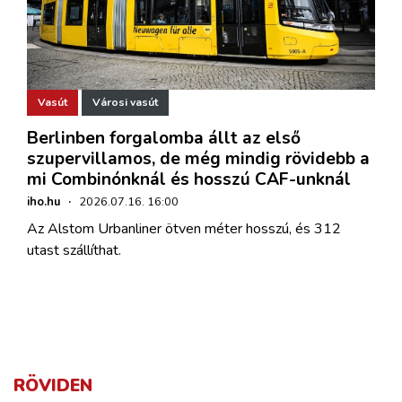
Vasút
Városi vasút
Berlinben forgalomba állt az első
szupervillamos, de még mindig rövidebb a
mi Combinónknál és hosszú CAF-unknál
iho.hu
·
2026.07.16. 16:00
Az Alstom Urbanliner ötven méter hosszú, és 312
utast szállíthat.
RÖVIDEN