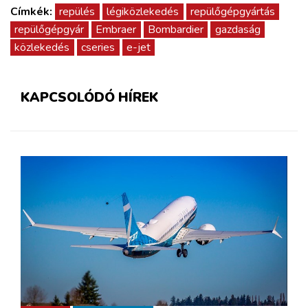
Címkék:
repülés
légiközlekedés
repülőgépgyártás
repülőgépgyár
Embraer
Bombardier
gazdaság
közlekedés
cseries
e-jet
KAPCSOLÓDÓ HÍREK