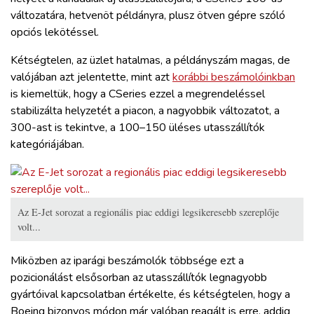
változatára, hetvenöt példányra, plusz ötven gépre szóló
opciós lekötéssel.
Kétségtelen, az üzlet hatalmas, a példányszám magas, de
valójában azt jelentette, mint azt
korábbi beszámolóinkban
is kiemeltük, hogy a CSeries ezzel a megrendeléssel
stabilizálta helyzetét a piacon, a nagyobbik változatot, a
300-ast is tekintve, a 100–150 üléses utasszállítók
kategóriájában.
Az E-Jet sorozat a regionális piac eddigi legsikeresebb szereplője
volt...
Miközben az iparági beszámolók többsége ezt a
pozicionálást elsősorban az utasszállítók legnagyobb
gyártóival kapcsolatban értékelte, és kétségtelen, hogy a
Boeing bizonyos módon már valóban reagált is erre, addig