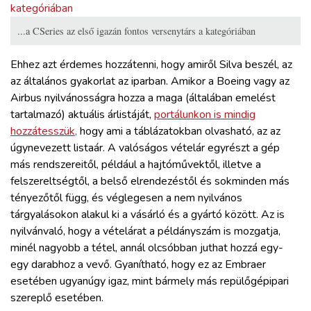
...a CSeries az első igazán fontos versenytárs a kategóriában
Ehhez azt érdemes hozzátenni, hogy amiről Silva beszél, az
az általános gyakorlat az iparban. Amikor a Boeing vagy az
Airbus nyilvánosságra hozza a maga (általában emelést
tartalmazó) aktuális árlistáját,
portálunkon is mindig
hozzátesszük,
hogy ami a táblázatokban olvasható, az az
úgynevezett listaár. A valóságos vételár egyrészt a gép
más rendszereitől, például a hajtóművektől, illetve a
felszereltségtől, a belső elrendezéstől és sokminden más
tényezőtől függ, és véglegesen a nem nyilvános
tárgyalásokon alakul ki a vásárló és a gyártó között. Az is
nyilvánvaló, hogy a vételárat a példányszám is mozgatja,
minél nagyobb a tétel, annál olcsóbban juthat hozzá egy-
egy darabhoz a vevő. Gyanítható, hogy ez az Embraer
esetében ugyanúgy igaz, mint bármely más repülőgépipari
szereplő esetében.