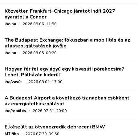
Közvetlen Frankfurt–Chicago járatot indít 2027
nyarától a Condor
iho.hu
·
2026.08.06. 11:50
The Budapest Exchange: fókuszban a mobilitás és az
utasszolgáltatások jövője
iho.hu
·
2026.08.05. 09:20
Hogyan fér fel egy ágyú egy kisvasúti pőrekocsira?
Lehet, Pálházán kiderül!
iho/vasút
·
2026.08.01. 17:00
A Budapest Airport a következő tíz napban csökkenti
az energiafelhasználását
iho/repülés
·
2026.07.31. 20:00
Elkészült az ötvenezredik debreceni BMW
MTI/iho
·
2026.07.29. 09:50