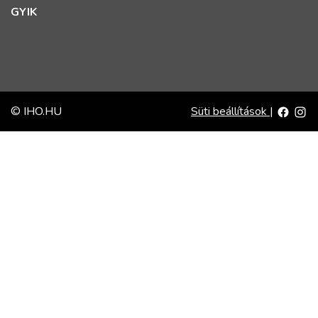
GYIK
© IHO.HU
Süti beállítások
|