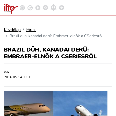
Kezdőlap
Hírek
Brazil düh, kanadai derű: Embraer-elnök a CSeriesről
VASÚT
Kosár megtekintése
BRAZIL DÜH, KANADAI DERŰ:
KÖZÚT
EMBRAER-ELNÖK A CSERIESRŐL
REPÜLÉS
iho
2016.05.14. 11:15
KÖZLEKEDÉSFEJLESZTÉS
ELLÁTÁSI LÁNC