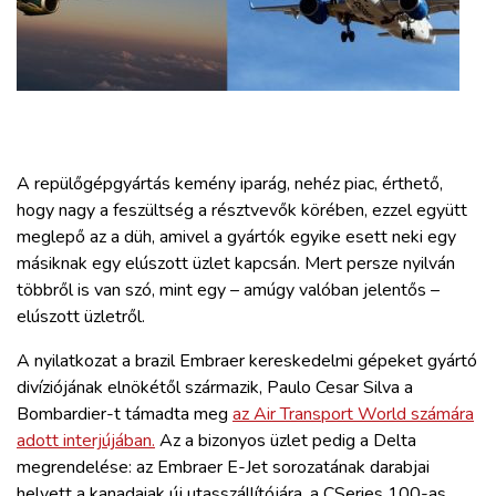
ZÖLDÚT
HAJÓZÁS
BLOG
A repülőgépgyártás kemény iparág, nehéz piac, érthető,
ARCHÍVUM
hogy nagy a feszültség a résztvevők körében, ezzel együtt
meglepő az a düh, amivel a gyártók egyike esett neki egy
másiknak egy elúszott üzlet kapcsán. Mert persze nyilván
WEBSHOP
többről is van szó, mint egy – amúgy valóban jelentős –
elúszott üzletről.
BELÉPÉS
A nyilatkozat a brazil Embraer kereskedelmi gépeket gyártó
divíziójának elnökétől származik, Paulo Cesar Silva a
REGISZTRÁCIÓ
Bombardier-t támadta meg
az Air Transport World számára
adott interjújában.
Az a bizonyos üzlet pedig a Delta
megrendelése: az Embraer E-Jet sorozatának darabjai
helyett a kanadaiak új utasszállítójára, a CSeries 100-as