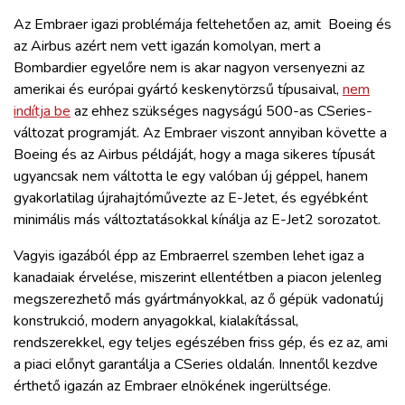
Az Embraer igazi problémája feltehetően az, amit Boeing és
az Airbus azért nem vett igazán komolyan, mert a
Bombardier egyelőre nem is akar nagyon versenyezni az
amerikai és európai gyártó keskenytörzsű típusaival,
nem
indítja be
az ehhez szükséges nagyságú 500-as CSeries-
változat programját. Az Embraer viszont annyiban követte a
Boeing és az Airbus példáját, hogy a maga sikeres típusát
ugyancsak nem váltotta le egy valóban új géppel, hanem
gyakorlatilag újrahajtóművezte az E-Jetet, és egyébként
minimális más változtatásokkal kínálja az E-Jet2 sorozatot.
Vagyis igazából épp az Embraerrel szemben lehet igaz a
kanadaiak érvelése, miszerint ellentétben a piacon jelenleg
megszerezhető más gyártmányokkal, az ő gépük vadonatúj
konstrukció, modern anyagokkal, kialakítással,
rendszerekkel, egy teljes egészében friss gép, és ez az, ami
a piaci előnyt garantálja a CSeries oldalán. Innentől kezdve
érthető igazán az Embraer elnökének ingerültsége.