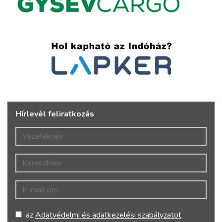
Hírlevél feliratkozás
Vezetéknév
Keresztnév
E-mail cím
az
Adatvédelmi és adatkezelési szabályzatot