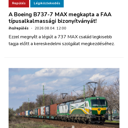
Repülés
Légiközlekedés
A Boeing B737-7 MAX megkapta a FAA
típusalkalmassági bizonyítványát!
iho/repülés
·
2026.08.04. 12:00
Ezzel megnyílt a légiút a 737 MAX család legkisebb
tagja előtt a kereskedelmi szolgálat megkezdéséhez.