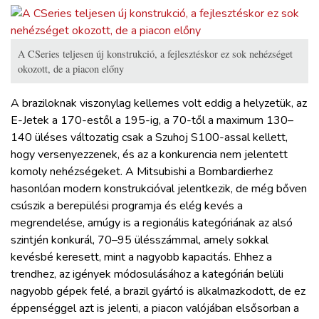
A CSeries teljesen új konstrukció, a fejlesztéskor ez sok nehézséget
okozott, de a piacon előny
A braziloknak viszonylag kellemes volt eddig a helyzetük, az
E-Jetek a 170-estől a 195-ig, a 70-től a maximum 130–
140 üléses változatig csak a Szuhoj S100-assal kellett,
hogy versenyezzenek, és az a konkurencia nem jelentett
komoly nehézségeket. A Mitsubishi a Bombardierhez
hasonlóan modern konstrukcióval jelentkezik, de még bőven
csúszik a berepülési programja és elég kevés a
megrendelése, amúgy is a regionális kategóriának az alsó
szintjén konkurál, 70–95 ülésszámmal, amely sokkal
kevésbé keresett, mint a nagyobb kapacitás. Ehhez a
trendhez, az igények módosulásához a kategórián belüli
nagyobb gépek felé, a brazil gyártó is alkalmazkodott, de ez
éppenséggel azt is jelenti, a piacon valójában elsősorban a