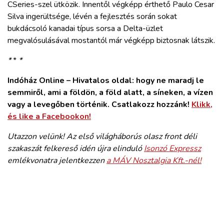
CSeries-szel ütközik. Innentől végképp érthető Paulo Cesar
Silva ingerültsége, lévén a fejlesztés során sokat
bukdácsoló kanadai típus sorsa a Delta-üzlet
megvalósulásával mostantól már végképp biztosnak látszik.
*
*
*
Indóház Online – Hivatalos oldal: hogy ne maradj le
semmiről, ami a földön, a föld alatt, a síneken, a vízen
vagy a levegőben történik. Csatlakozz hozzánk!
Klikk,
és like a Facebookon!
Utazzon velünk! Az első világháborús olasz front déli
szakaszát felkereső idén újra elinduló
Isonzó Expressz
emlékvonatra jelentkezzen
a MÁV Nosztalgia Kft.-nél!