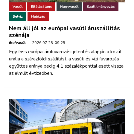
Vasút
Ellátási lánc
Nagyvasút
Szállítmányozás
Belvíz
Hajózás
Nem áll jól az európai vasúti áruszállítás
szénája
iho/vasút
·
2026.07.28. 09:25
Egy friss európai árufuvarozási jelentés alapján a közút
uralja a szárazföldi szállítást, a vasúti és vízi fuvarozás
együttes aránya pedig 4,1 százalékponttal esett vissza
az elmúlt évtizedben.