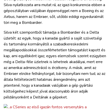
Silva nyilatkozata arra mutat rá, az igazi konkurencia ebben a
géposztályban valójában éppenséggel nem a Boeing és az
Airbus, hanem az Embraer, sőt, utóbbi eddigi egyeduralmát
töri meg a Bombardier.
Silva két szempontból támadja a Bombardier és a Delta
üzletét: az egyik, hogy a kanadai gyártó a saját szövetségi
és tartományi kormányától a szabadkereskedelmi
megállapodásokkal összeférhetetlen támogatást kapott és
kap, ami egyébként igaz, egyes elemzések szerint ezügyben
még a Delta-féle üzletnek is lehetnek akadályai, mert erre
az amerikai adminisztráció is érzékeny. A másik, amit az
Embraer elnöke felhánytorgat, bár bizonyítani nem tud, az az
általa feltételezett hatalmas árengedmény, ami azt
jelentené, hogy a kanadaiak valójában a gép gyártási
költségeihez képest jóval alacsonyabb áron adják
példányonként a Deltának a gépeket.