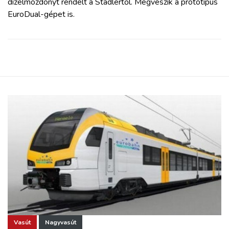
dízelmozdonyt rendelt a Stadlertől. Megveszik a prototípus
EuroDual-gépet is.
Vasút
Nagyvasút