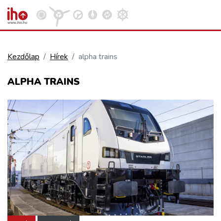
Kezdőlap
Hírek
alpha trains
VASÚT
ALPHA TRAINS
Kosár megtekintése
KÖZÚT
REPÜLÉS
KÖZLEKEDÉSFEJLESZTÉS
ELLÁTÁSI LÁNC