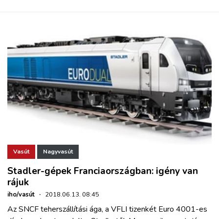
Vasút
Nagyvasút
Stadler-gépek Franciaországban: igény van
rájuk
iho/vasút
·
2018.06.13. 08:45
Az SNCF teherszállítási ága, a VFLI tizenkét Euro 4001-es