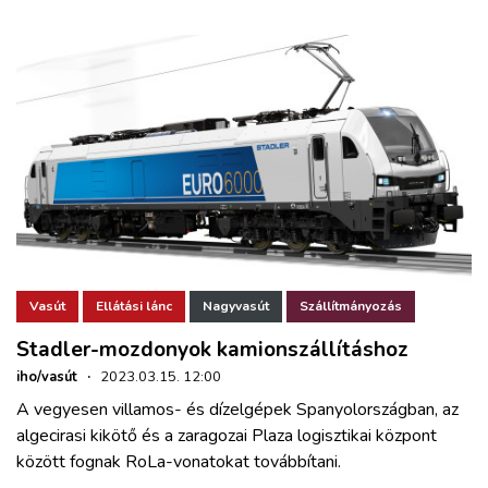
Vasút
Ellátási lánc
Nagyvasút
Szállítmányozás
Stadler-mozdonyok kamionszállításhoz
iho/vasút
·
2023.03.15. 12:00
A vegyesen villamos- és dízelgépek Spanyolországban, az
algecirasi kikötő és a zaragozai Plaza logisztikai központ
között fognak RoLa-vonatokat továbbítani.