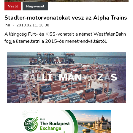
Vasút
Nagyvasút
Stadler-motorvonatokat vesz az Alpha Trains
iho
·
2013.02.11. 10:30
A lízingcég Flirt- és KISS-vonatait a német WestfalenBahn
fogja üzemeltetni a 2015-ös menetrendváltástól.