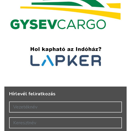
Hírlevél feliratkozás
Vezetéknév
Keresztnév