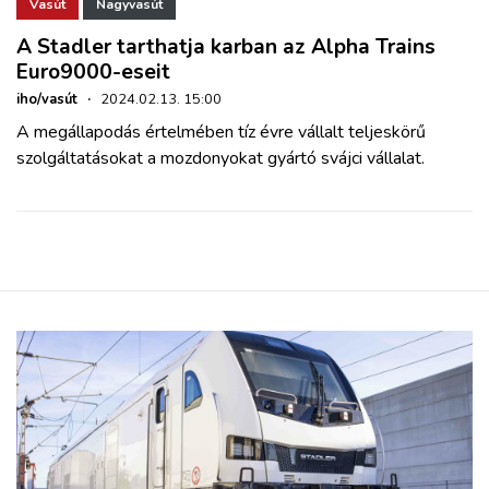
ZÖLDÚT
Vasút
Nagyvasút
A Stadler tarthatja karban az Alpha Trains
Euro9000-eseit
HAJÓZÁS
iho/vasút
·
2024.02.13. 15:00
A megállapodás értelmében tíz évre vállalt teljeskörű
BLOG
szolgáltatásokat a mozdonyokat gyártó svájci vállalat.
ARCHÍVUM
WEBSHOP
BELÉPÉS
REGISZTRÁCIÓ