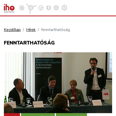
Kezdőlap
Hírek
fenntarthatóság
VASÚT
FENNTARTHATÓSÁG
Kosár megtekintése
KÖZÚT
REPÜLÉS
KÖZLEKEDÉSFEJLESZTÉS
ELLÁTÁSI LÁNC