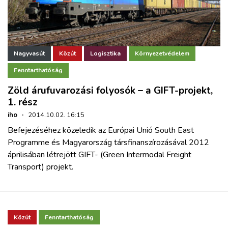
Nagyvasút
Közút
Logisztika
Környezetvédelem
Fenntarthatóság
Zöld árufuvarozási folyosók – a GIFT-projekt,
1. rész
iho
·
2014.10.02. 16:15
Befejezéséhez közeledik az Európai Unió South East
Programme és Magyarország társfinanszírozásával 2012
áprilisában létrejött GIFT- (Green Intermodal Freight
Transport) projekt.
Közút
Fenntarthatóság