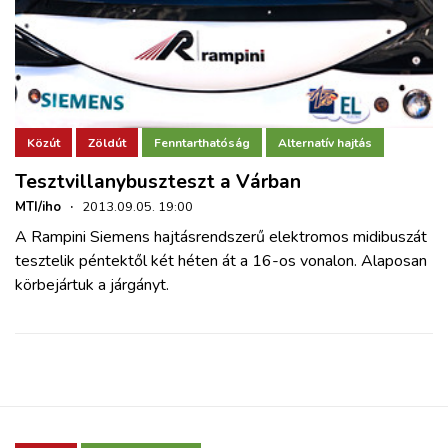
Közút
Zöldút
Fenntarthatóság
Alternatív hajtás
Tesztvillanybuszteszt a Várban
MTI/iho
·
2013.09.05. 19:00
A Rampini Siemens hajtásrendszerű elektromos midibuszát
tesztelik péntektől két héten át a 16-os vonalon. Alaposan
körbejártuk a járgányt.