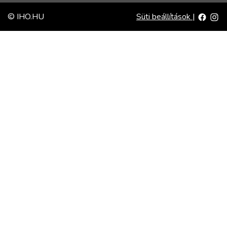
© IHO.HU
Süti beállítások
|