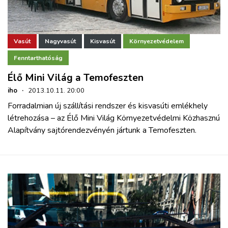
Vasút
Nagyvasút
Kisvasút
Környezetvédelem
Fenntarthatóság
Élő Mini Világ a Temofeszten
iho
·
2013.10.11. 20:00
Forradalmian új szállítási rendszer és kisvasúti emlékhely
létrehozása – az Élő Mini Világ Környezetvédelmi Közhasznú
Alapítvány sajtórendezvényén jártunk a Temofeszten.