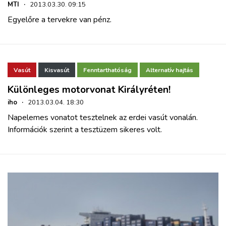
MTI
·
2013.03.30. 09:15
Egyelőre a tervekre van pénz.
Vasút
Kisvasút
Fenntarthatóság
Alternatív hajtás
Különleges motorvonat Királyréten!
iho
·
2013.03.04. 18:30
Napelemes vonatot tesztelnek az erdei vasút vonalán.
Információk szerint a tesztüzem sikeres volt.