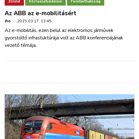
ZÖLDÚT
Zöldút
Környezetvédelem
Fenntarthatóság
Az ABB az e-mobilitásért
HAJÓZÁS
iho
·
2015.03.17. 13:45
Az e-mobilitás, ezen belül az elektromos járművek
gyorstöltő infrastuktúrája volt az ABB konferenciájának
BLOG
vezető témája.
ARCHÍVUM
WEBSHOP
BELÉPÉS
REGISZTRÁCIÓ