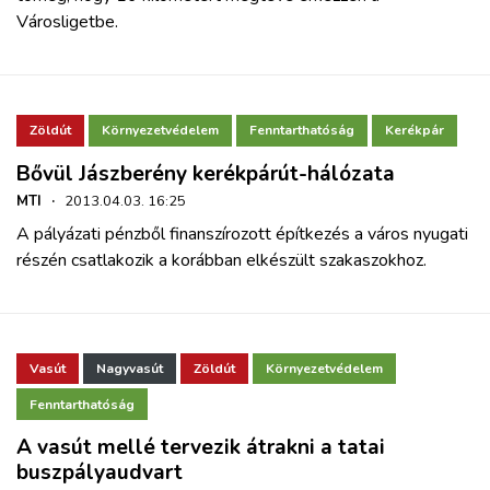
Városligetbe.
Zöldút
Környezetvédelem
Fenntarthatóság
Kerékpár
Bővül Jászberény kerékpárút-hálózata
MTI
·
2013.04.03. 16:25
A pályázati pénzből finanszírozott építkezés a város nyugati
részén csatlakozik a korábban elkészült szakaszokhoz.
Vasút
Nagyvasút
Zöldút
Környezetvédelem
Fenntarthatóság
A vasút mellé tervezik átrakni a tatai
buszpályaudvart