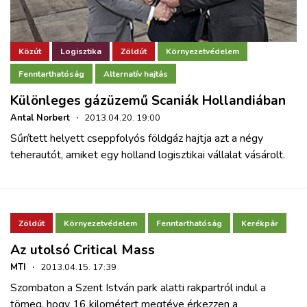
Közút
Logisztika
Zöldút
Környezetvédelem
Fenntarthatóság
Alternatív hajtás
Különleges gázüzemű Scaniák Hollandiában
Antal Norbert
·
2013.04.20. 19:00
Sűrített helyett cseppfolyós földgáz hajtja azt a négy
teherautót, amiket egy holland logisztikai vállalat vásárolt.
Zöldút
Környezetvédelem
Fenntarthatóság
Kerékpár
Az utolsó Critical Mass
MTI
·
2013.04.15. 17:39
Szombaton a Szent István park alatti rakpartról indul a
tömeg, hogy 16 kilométert megtéve érkezzen a