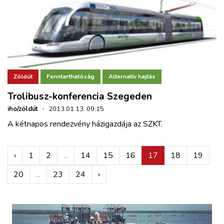
Zöldút
Fenntarthatóság
Alternatív hajtás
Trolibusz-konferencia Szegeden
iho/zöldút
·
2013.01.13. 09:15
A kétnapos rendezvény házigazdája az SZKT.
‹
1
2
...
14
15
16
17
18
19
20
...
23
24
›