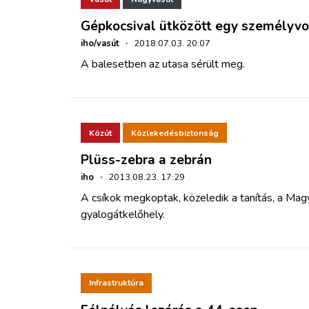
Gépkocsival ütközött egy személyv
iho/vasút
·
2018.07.03. 20:07
A balesetben az utasa sérült meg.
Közút
Közlekedésbiztonság
Plüss-zebra a zebrán
iho
·
2013.08.23. 17:29
A csíkok megkoptak, közeledik a tanítás, a Mag
gyalogátkelőhely.
Infrastruktúra