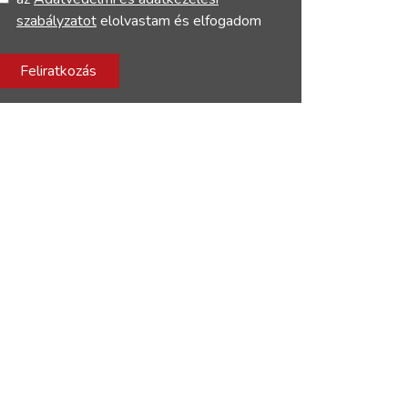
szabályzatot
elolvastam és elfogadom
Feliratkozás