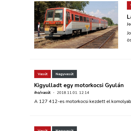
L
Jo
J
ö
Vasút
Nagyvasút
Kigyulladt egy motorkocsi Gyulán
iho/vasút
·
2018.11.01. 12:14
A 127 412-es motorkocsi kezdett el komolyabb
Vasút
Nagyvasút