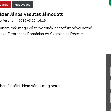
Vasút
Nagyvasút
ázár János vasutat álmodott
ó Ferenc
·
2019.03.20. 16:15
obbára már meglévő tervecskék összefűzésével kötné
ssze Debrecent Románián és Szerbián át Péccsel.
an füstölni. Nem sérült meg senki.