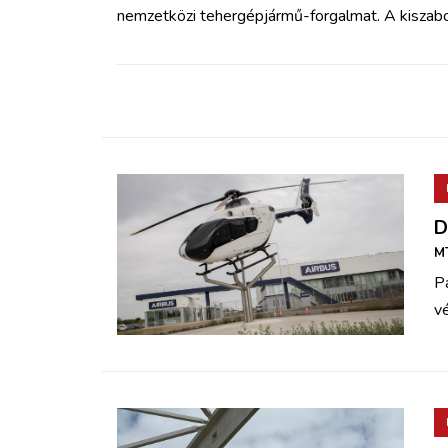
ZÖLDÚT
nemzetközi tehergépjármű-forgalmat. A kiszabot
HAJÓZÁS
BLOG
ARCHÍVUM
D
WEBSHOP
MT
P
BELÉPÉS
vé
REGISZTRÁCIÓ