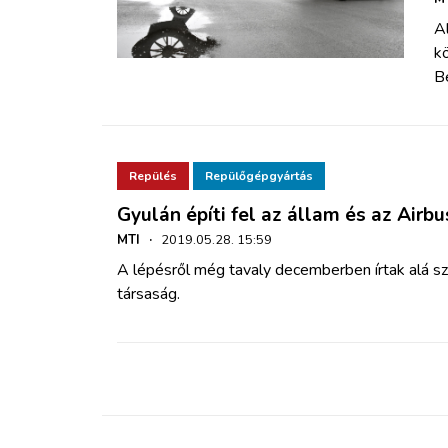
Al
kö
B
Repülés
Repülőgépgyártás
Gyulán építi fel az állam és az Airb
MTI
·
2019.05.28. 15:59
A lépésről még tavaly decemberben írtak alá sz
társaság.