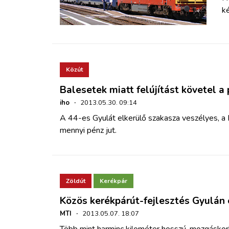
ké
Közút
Balesetek miatt felújítást követel a
iho
·
2013.05.30. 09:14
A 44-es Gyulát elkerülő szakasza veszélyes, a 
mennyi pénz jut.
Zöldút
Kerékpár
Közös kerékpárút-fejlesztés Gyulán
MTI
·
2013.05.07. 18:07