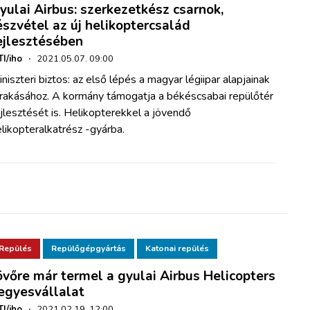
yulai Airbus: szerkezetkész csarnok,
észvétel az új helikoptercsalád
ejlesztésében
I/iho
·
2021.05.07. 09:00
niszteri biztos: az első lépés a magyar légiipar alapjainak
erakásához. A kormány támogatja a békéscsabai repülőtér
jlesztését is. Helikopterekkel a jövendő
likopteralkatrész -gyárba.
Repülés
Repülőgépgyártás
Katonai repülés
övőre már termel a gyulai Airbus Helicopters
egyesvállalat
I/iho
·
2021.02.19. 12:00