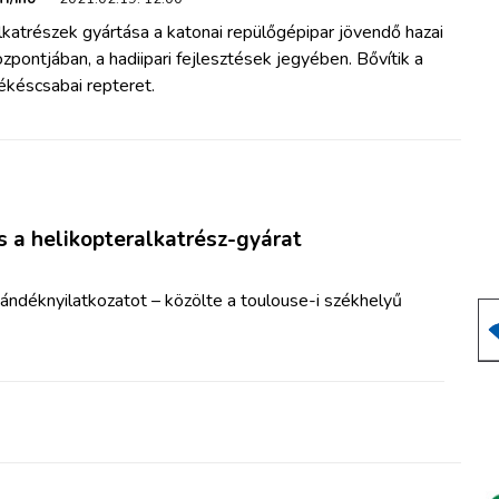
katrészek gyártása a katonai repülőgépipar jövendő hazai
zpontjában, a hadiipari fejlesztések jegyében. Bővítik a
ékéscsabai repteret.
us a helikopteralkatrész-gyárat
ándéknyilatkozatot – közölte a toulouse-i székhelyű