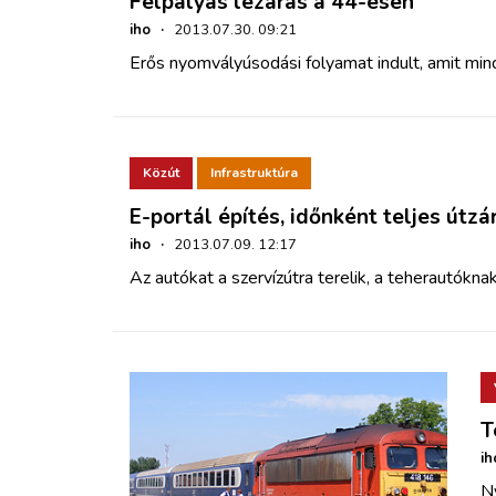
Félpályás lezárás a 44-esen
iho
·
2013.07.30. 09:21
Erős nyomvályúsodási folyamat indult, amit mind
Közút
Infrastruktúra
E-portál építés, időnként teljes útzá
iho
·
2013.07.09. 12:17
Az autókat a szervízútra terelik, a teherautóknak
T
ih
Ny