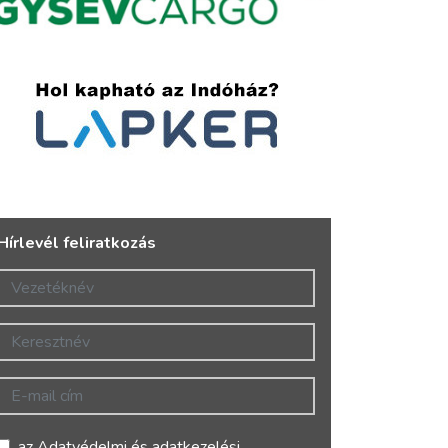
Hírlevél feliratkozás
Vezetéknév
Keresztnév
E-mail cím
az
Adatvédelmi és adatkezelési