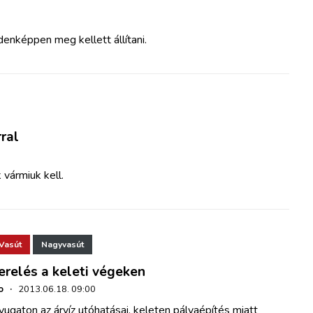
enképpen meg kellett állítani.
rral
 vármiuk kell.
Vasút
Nagyvasút
erelés a keleti végeken
o
·
2013.06.18. 09:00
ugaton az árvíz utóhatásai, keleten pályaépítés miatt