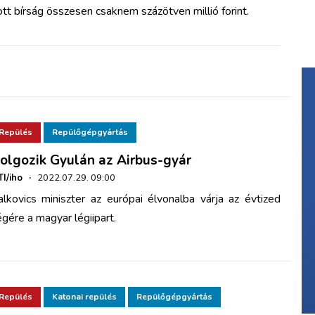
t bírság összesen csaknem százötven millió forint.
Repülés
Repülőgépgyártás
olgozik Gyulán az Airbus-gyár
I/iho
·
2022.07.29. 09:00
alkovics miniszter az európai élvonalba várja az évtized
gére a magyar légiipart.
Repülés
Katonai repülés
Repülőgépgyártás