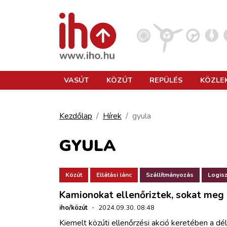
VASÚT
VASÚT
KÖZÚT
REPÜLÉS
KÖZLE
KÖZÚT
Kezdőlap
Hírek
gyula
REPÜLÉS
GYULA
KÖZLEKEDÉSFEJLESZTÉS
Közút
Ellátási lánc
Szállítmányozás
Logisz
Kamionokat ellenőriztek, sokat meg i
ELLÁTÁSI LÁNC
iho/közút
·
2024.09.30. 08:48
Kiemelt közúti ellenőrzési akció keretében a dél