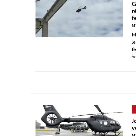
G
r
f
MT
Mi
l
fe
he
J
v
MT