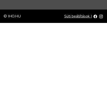
© IHO.HU
Süti beállítások
|