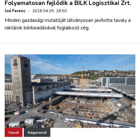
Folyamatosan fejlődik a BILK Logisztikai Zrt.
Joó Ferenc
·
2018.04.05. 18:50
Minden gazdasági mutatóját látványosan javította tavaly a
raktárok bérbeadásával foglalkozó cég.
Vasút
Nagyvasút