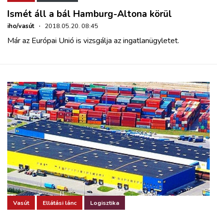
Ismét áll a bál Hamburg-Altona körül
iho/vasút
·
2018.05.20. 08:45
Már az Európai Unió is vizsgálja az ingatlanügyletet.
Vasút
Ellátási lánc
Logisztika