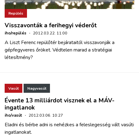
Repülés
Visszavonták a ferihegyi véderőt
iho/repülés
·
2012.03.22. 11:00
A Liszt Ferenc repülőtér bejárataitól visszavonják a
gépfegyveres őröket. Védtelen marad a stratégiai
létesítmény?
Vasút
Nagyvasút
Évente 13 milliárdot visznek el a MÁV-
ingatlanok
iho/vasút
·
2012.03.06. 10:27
Eladni és bérbe adni is nehézkes a feleslegesség vált vasúti
ingatlanokat.