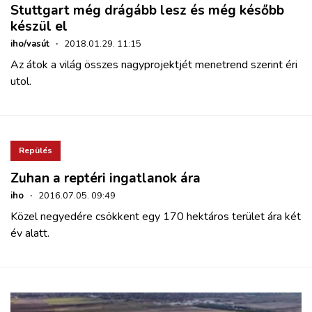
Stuttgart még drágább lesz és még később
készül el
iho/vasút
·
2018.01.29. 11:15
Az átok a világ összes nagyprojektjét menetrend szerint éri
utol.
Repülés
Zuhan a reptéri ingatlanok ára
iho
·
2016.07.05. 09:49
Közel negyedére csökkent egy 170 hektáros terület ára két
év alatt.