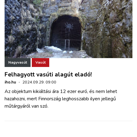
Nagyvasút
Vasút
Felhagyott vasúti alagút eladó!
iho.hu
·
2024.09.29. 09:00
Az objektum kikiáltási ára 12 ezer euró, és nem lehet
hazahozni, mert Finnország leghosszabb ilyen jellegű
műtárgyáról van szó.