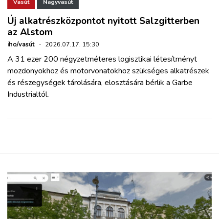
ZÖLDÚT
Vasút
Nagyvasút
Új alkatrészközpontot nyitott Salzgitterben
az Alstom
HAJÓZÁS
iho/vasút
·
2026.07.17. 15:30
A 31 ezer 200 négyzetméteres logisztikai létesítményt
BLOG
mozdonyokhoz és motorvonatokhoz szükséges alkatrészek
és részegységek tárolására, elosztására bérlik a Garbe
ARCHÍVUM
Industrialtól.
WEBSHOP
BELÉPÉS
REGISZTRÁCIÓ