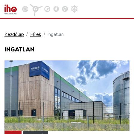
Kezdőlap
Hírek
ingatlan
VASÚT
INGATLAN
Kosár megtekintése
KÖZÚT
REPÜLÉS
KÖZLEKEDÉSFEJLESZTÉS
ELLÁTÁSI LÁNC