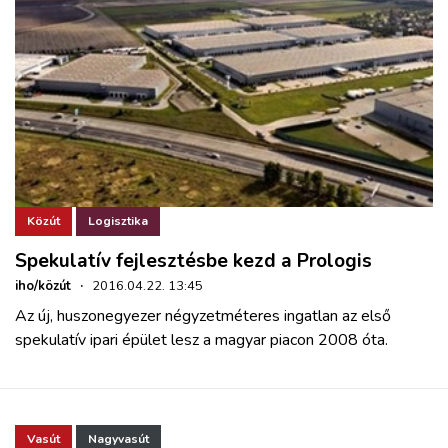
Közút
Logisztika
Spekulatív fejlesztésbe kezd a Prologis
iho/közút
·
2016.04.22. 13:45
Az új, huszonegyezer négyzetméteres ingatlan az első
spekulatív ipari épület lesz a magyar piacon 2008 óta.
Vasút
Nagyvasút