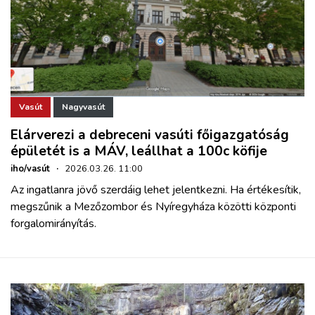
Vasút
Nagyvasút
Elárverezi a debreceni vasúti főigazgatóság
épületét is a MÁV, leállhat a 100c köfije
iho/vasút
·
2026.03.26. 11:00
Az ingatlanra jövő szerdáig lehet jelentkezni. Ha értékesítik,
megszűnik a Mezőzombor és Nyíregyháza közötti központi
forgalomirányítás.