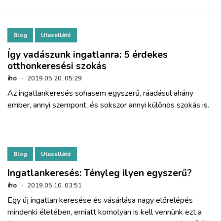
Blog
Utasellátó
Így vadászunk ingatlanra: 5 érdekes
otthonkeresési szokás
iho
·
2019.05.20. 05:29
Az ingatlankeresés sohasem egyszerű, ráadásul ahány
ember, annyi szempont, és sokszor annyi különös szokás is.
Blog
Utasellátó
Ingatlankeresés: Tényleg ilyen egyszerű?
iho
·
2019.05.10. 03:51
Egy új ingatlan keresése és vásárlása nagy előrelépés
mindenki életében, emiatt komolyan is kell vennünk ezt a