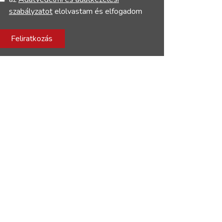
szabályzatot
elolvastam és elfogadom
Feliratkozás