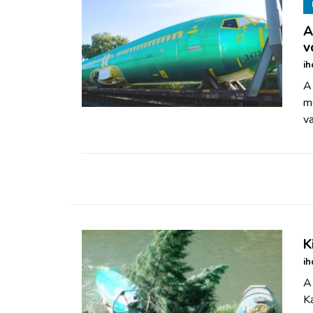
A
v
ih
A 
mé
va
K
ih
A
Ka