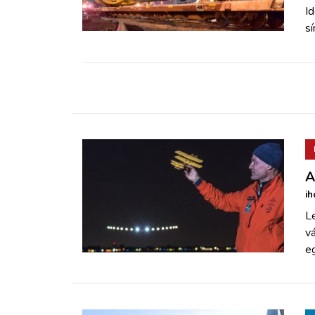
ZÖLDÚT
Id
s
HAJÓZÁS
BLOG
ARCHÍVUM
WEBSHOP
A
ih
BELÉPÉS
Le
vá
eg
REGISZTRÁCIÓ