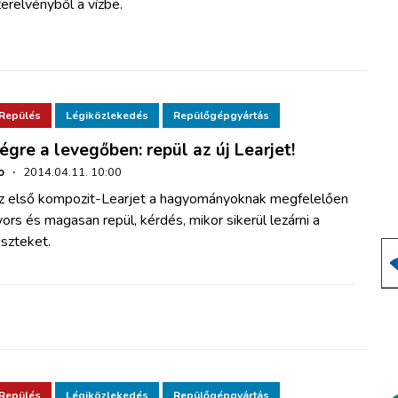
erelvényből a vízbe.
Repülés
Légiközlekedés
Repülőgépgyártás
égre a levegőben: repül az új Learjet!
o
·
2014.04.11. 10:00
z első kompozit-Learjet a hagyományoknak megfelelően
ors és magasan repül, kérdés, mikor sikerül lezárni a
szteket.
Repülés
Légiközlekedés
Repülőgépgyártás