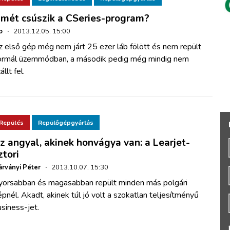
smét csúszik a CSeries-program?
o
·
2013.12.05. 15:00
 első gép még nem járt 25 ezer láb fölött és nem repült
ormál üzemmódban, a második pedig még mindig nem
állt fel.
Repülés
Repülőgépgyártás
z angyal, akinek honvágya van: a Learjet-
ztori
rványi Péter
·
2013.10.07. 15:30
yorsabban és magasabban repült minden más polgári
pnél. Akadt, akinek túl jó volt a szokatlan teljesítményű
siness-jet.