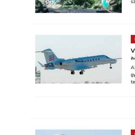
sz
V
ih
A
gy
te