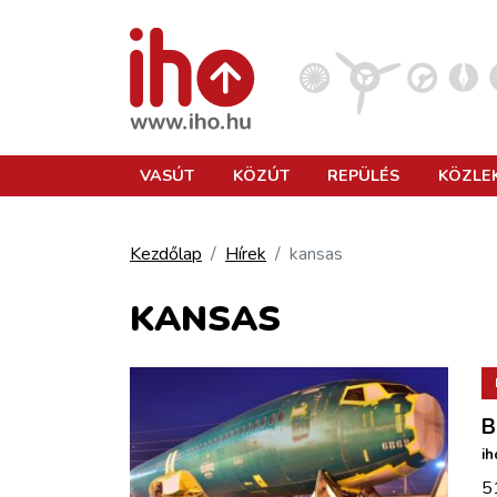
VASÚT
VASÚT
KÖZÚT
REPÜLÉS
KÖZLE
KÖZÚT
Kezdőlap
Hírek
kansas
REPÜLÉS
KANSAS
KÖZLEKEDÉSFEJLESZTÉS
B
ELLÁTÁSI LÁNC
ih
51