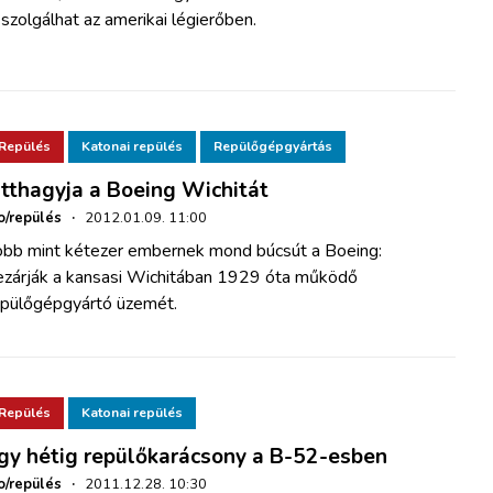
 szolgálhat az amerikai légierőben.
Repülés
Katonai repülés
Repülőgépgyártás
tthagyja a Boeing Wichitát
o/repülés
·
2012.01.09. 11:00
öbb mint kétezer embernek mond búcsút a Boeing:
ezárják a kansasi Wichitában 1929 óta működő
epülőgépgyártó üzemét.
Repülés
Katonai repülés
gy hétig repülőkarácsony a B-52-esben
o/repülés
·
2011.12.28. 10:30