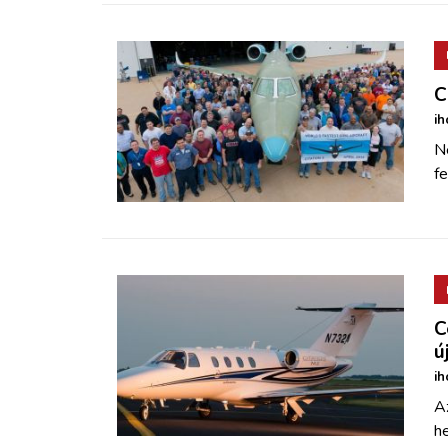
C
ih
N
fe
C
ú
ih
A
he