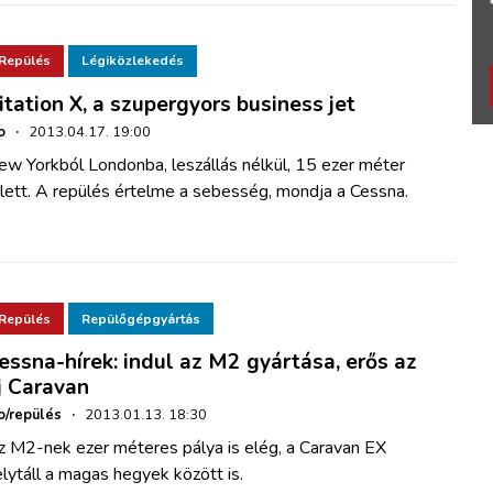
Repülés
Légiközlekedés
itation X, a szupergyors business jet
o
·
2013.04.17. 19:00
ew Yorkból Londonba, leszállás nélkül, 15 ezer méter
lett. A repülés értelme a sebesség, mondja a Cessna.
Repülés
Repülőgépgyártás
essna-hírek: indul az M2 gyártása, erős az
j Caravan
o/repülés
·
2013.01.13. 18:30
z M2-nek ezer méteres pálya is elég, a Caravan EX
lytáll a magas hegyek között is.