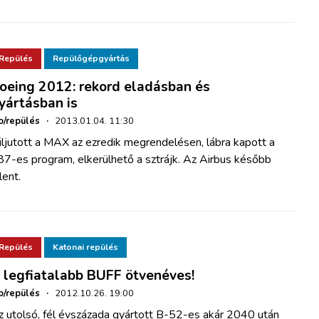
Repülés
Repülőgépgyártás
oeing 2012: rekord eladásban és
yártásban is
o/repülés
·
2013.01.04. 11:30
ljutott a MAX az ezredik megrendelésen, lábra kapott a
87-es program, elkerülhető a sztrájk. Az Airbus később
lent.
Repülés
Katonai repülés
 legfiatalabb BUFF ötvenéves!
o/repülés
·
2012.10.26. 19:00
z utolsó, fél évszázada gyártott B-52-es akár 2040 után