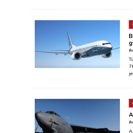
B
g
ih
Tú
7
je
A
ih
A