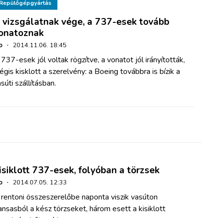
Repülőgépgyártás
 vizsgálatnak vége, a 737-esek tovább
onatoznak
o
·
2014.11.06. 18:45
737-esek jól voltak rögzítve, a vonatot jól irányították,
gis kisklott a szerelvény: a Boeing továbbra is bízik a
súti szállításban.
isiklott 737-esek, folyóban a törzsek
o
·
2014.07.05. 12:33
 rentoni összeszerelőbe naponta viszik vasúton
nsasból a kész törzseket, három esett a kisiklott