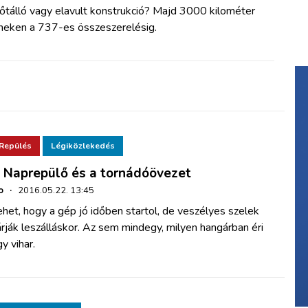
őtálló vagy elavult konstrukció? Majd 3000 kilométer
íneken a 737-es összeszerelésig.
Repülés
Légiközlekedés
 Naprepülő és a tornádóövezet
o
·
2016.05.22. 13:45
het, hogy a gép jó időben startol, de veszélyes szelek
rják leszálláskor. Az sem mindegy, milyen hangárban éri
y vihar.