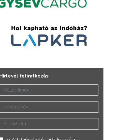
Hírlevél feliratkozás
Vezetéknév
Keresztnév
E-mail cím
az
Adatvédelmi és adatkezelési