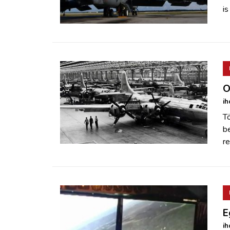
is
O
ih
T
b
r
E
ih