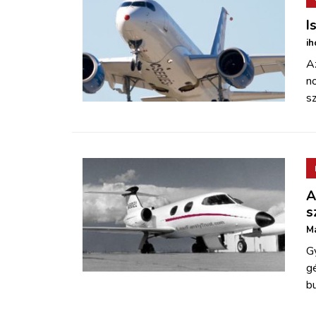
I
ih
Az
n
sz
A
s
Má
G
gé
bu