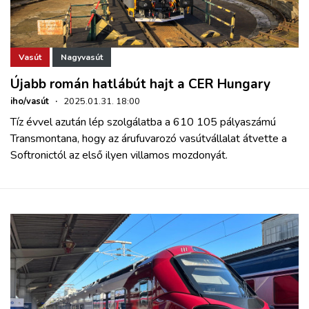
Vasút
Nagyvasút
Újabb román hatlábút hajt a CER Hungary
iho/vasút
·
2025.01.31. 18:00
Tíz évvel azután lép szolgálatba a 610 105 pályaszámú
Transmontana, hogy az árufuvarozó vasútvállalat átvette a
Softronictól az első ilyen villamos mozdonyát.