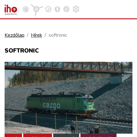
Kezdőlap
Hírek
softronic
VASÚT
SOFTRONIC
Kosár megtekintése
KÖZÚT
REPÜLÉS
KÖZLEKEDÉSFEJLESZTÉS
ELLÁTÁSI LÁNC