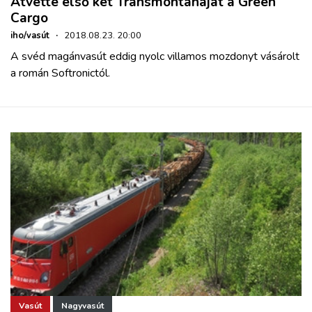
Átvette első két Transmontanáját a Green
Cargo
iho/vasút
·
2018.08.23. 20:00
A svéd magánvasút eddig nyolc villamos mozdonyt vásárolt
a román Softronictól.
Vasút
Nagyvasút