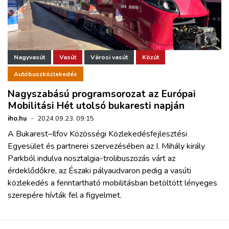
Nagyvasút
Vasút
Városi vasút
Közút
Autóbuszközlekedés
Nagyszabású programsorozat az Európai
Mobilitási Hét utolsó bukaresti napján
iho.hu
·
2024.09.23. 09:15
A Bukarest–Ilfov Közösségi Közlekedésfejlesztési
Egyesület és partnerei szervezésében az I. Mihály király
Parkból indulva nosztalgia-trolibuszozás várt az
érdeklődőkre, az Északi pályaudvaron pedig a vasúti
közlekedés a fenntartható mobilitásban betöltött lényeges
szerepére hívták fel a figyelmet.