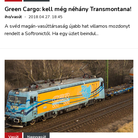
Green Cargo: kell még néhány Transmontana!
iho/vasút
·
2018.04.27. 18:45
A svéd magán-vasúttársaság újabb hat villamos mozdonyt
rendelt a Softronictól. Ha egy üzlet beindul...
Vasút
Nagyvasút