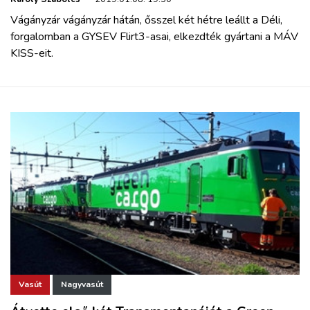
Vágányzár vágányzár hátán, ősszel két hétre leállt a Déli,
forgalomban a GYSEV Flirt3-asai, elkezdték gyártani a MÁV
KISS-eit.
Vasút
Nagyvasút