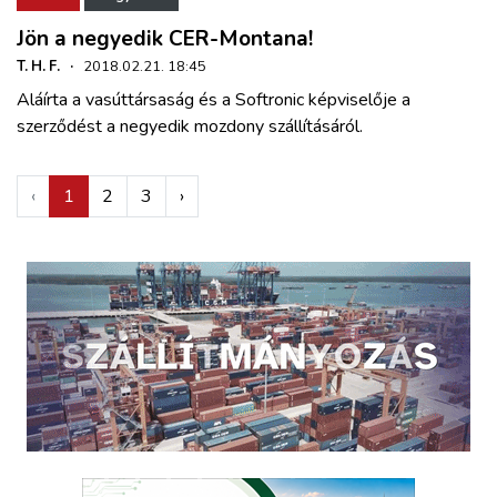
Jön a negyedik CER-Montana!
T. H. F.
·
2018.02.21. 18:45
Aláírta a vasúttársaság és a Softronic képviselője a
szerződést a negyedik mozdony szállításáról.
‹
1
2
3
›