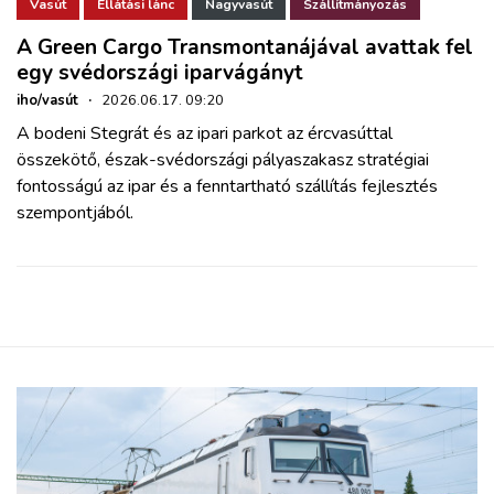
ZÖLDÚT
Vasút
Ellátási lánc
Nagyvasút
Szállítmányozás
A Green Cargo Transmontanájával avattak fel
egy svédországi iparvágányt
HAJÓZÁS
iho/vasút
·
2026.06.17. 09:20
A bodeni Stegrát és az ipari parkot az ércvasúttal
BLOG
összekötő, észak-svédországi pályaszakasz stratégiai
fontosságú az ipar és a fenntartható szállítás fejlesztés
ARCHÍVUM
szempontjából.
WEBSHOP
BELÉPÉS
REGISZTRÁCIÓ