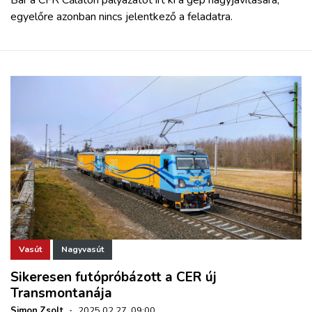
egyelőre azonban nincs jelentkező a feladatra.
Vasút
Nagyvasút
Sikeresen futópróbázott a CER új
Transmontanája
Simon Zsolt
·
2025.02.27. 09:00