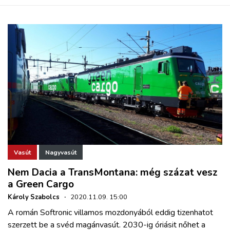
Vasút
Nagyvasút
Nem Dacia a TransMontana: még százat vesz
a Green Cargo
Károly Szabolcs
·
2020.11.09. 15:00
A román Softronic villamos mozdonyából eddig tizenhatot
szerzett be a svéd magánvasút. 2030-ig óriásit nőhet a