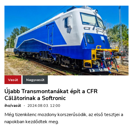
Vasút
Nagyvasút
Újabb Transmontanákat épít a CFR
Călătorinak a Softronic
iho/vasút
·
2024.08.03. 12:00
Még tizenkilenc mozdony korszerűsödik, az első tesztjei a
napokban kezdődtek meg.