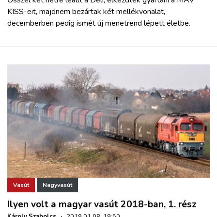
KISS-eit, majdnem bezártak két mellékvonalat,
decemberben pedig ismét új menetrend lépett életbe.
Vasút
Nagyvasút
Ilyen volt a magyar vasút 2018-ban, 1. rész
Károly Szabolcs
·
2019.01.08. 19:50