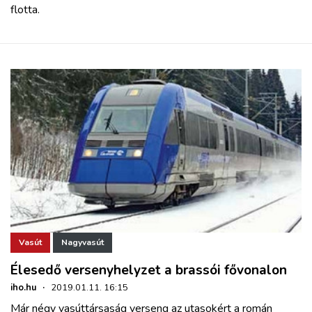
flotta.
Vasút
Nagyvasút
Élesedő versenyhelyzet a brassói fővonalon
iho.hu
·
2019.01.11. 16:15
Már négy vasúttársaság verseng az utasokért a román