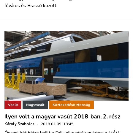
főváros és Brassó között.
Vasút
Nagyvasút
Közlekedésbiztonság
Ilyen volt a magyar vasút 2018-ban, 2. rész
Károly Szabolcs
·
2019.01.09. 18:45
Ősszel két hétre leállt a Déli, elkezdték gyártani a MÁV