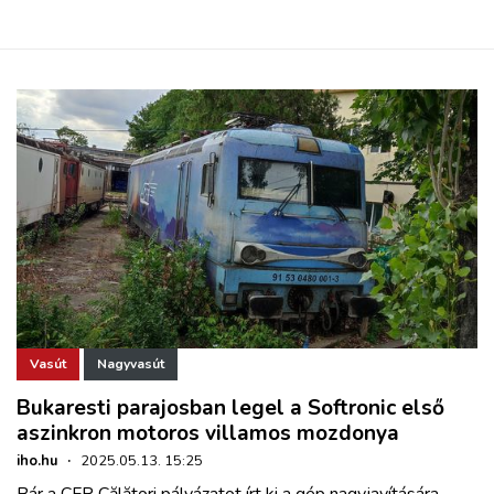
Vasút
Nagyvasút
Bukaresti parajosban legel a Softronic első
aszinkron motoros villamos mozdonya
iho.hu
·
2025.05.13. 15:25
Bár a CFR Călători pályázatot írt ki a gép nagyjavítására,