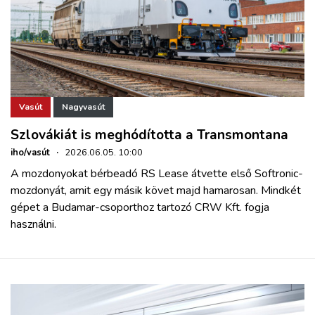
Vasút
Nagyvasút
Szlovákiát is meghódította a Transmontana
iho/vasút
·
2026.06.05. 10:00
A mozdonyokat bérbeadó RS Lease átvette első Softronic-
mozdonyát, amit egy másik követ majd hamarosan. Mindkét
gépet a Budamar-csoporthoz tartozó CRW Kft. fogja
használni.