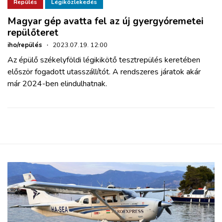
ZÖLDÚT
Repülés
Légiközlekedés
Magyar gép avatta fel az új gyergyóremetei
repülőteret
HAJÓZÁS
iho/repülés
·
2023.07.19. 12:00
Az épülő székelyföldi légikikötő tesztrepülés keretében
BLOG
először fogadott utasszállítót. A rendszeres járatok akár
már 2024-ben elindulhatnak.
ARCHÍVUM
WEBSHOP
BELÉPÉS
REGISZTRÁCIÓ