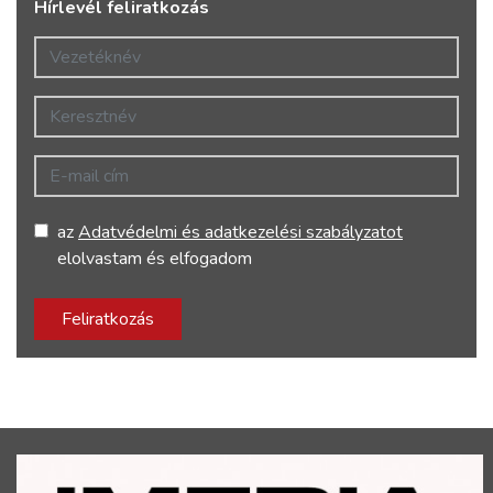
Hírlevél feliratkozás
Vezetéknév
Keresztnév
E-mail cím
az
Adatvédelmi és adatkezelési szabályzatot
elolvastam és elfogadom
Feliratkozás