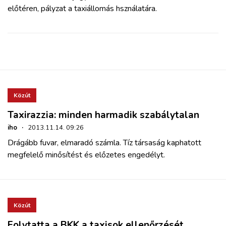
előtéren, pályzat a taxiállomás hsználatára.
Közút
Taxirazzia: minden harmadik szabálytalan
iho
·
2013.11.14. 09:26
Drágább fuvar, elmaradó számla. Tíz társaság kaphatott
megfelelő minősítést és előzetes engedélyt.
Közút
Folytatta a BKK a taxisok ellenőrzését