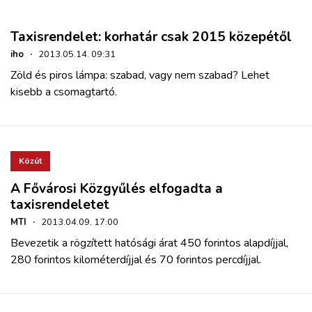
Taxisrendelet: korhatár csak 2015 közepétől
iho
·
2013.05.14. 09:31
Zöld és piros lámpa: szabad, vagy nem szabad? Lehet
kisebb a csomagtartó.
Közút
A Fővárosi Közgyűlés elfogadta a
taxisrendeletet
MTI
·
2013.04.09. 17:00
Bevezetik a rögzített hatósági árat 450 forintos alapdíjjal,
280 forintos kilométerdíjjal és 70 forintos percdíjjal.