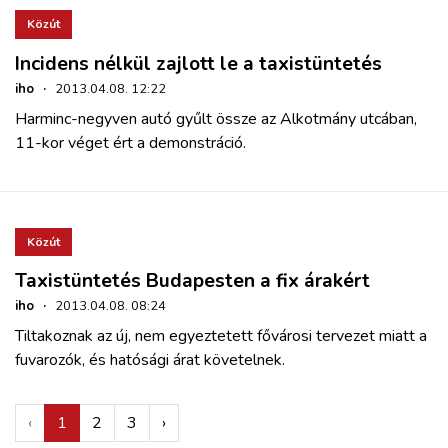
Közút
Incidens nélkül zajlott le a taxistüntetés
iho
·
2013.04.08. 12:22
Harminc-negyven autó gyűlt össze az Alkotmány utcában,
11-kor véget ért a demonstráció.
Közút
Taxistüntetés Budapesten a fix árakért
iho
·
2013.04.08. 08:24
Tiltakoznak az új, nem egyeztetett fővárosi tervezet miatt a
fuvarozók, és hatósági árat követelnek.
‹
1
2
3
›