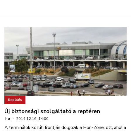
ZÖLDÚT
HAJÓZÁS
BLOG
ARCHÍVUM
WEBSHOP
BELÉPÉS
Repülés
REGISZTRÁCIÓ
Új biztonsági szolgáltató a reptéren
iho
·
2014.12.16. 14:00
A terminálok közúti frontján dolgozik a Hori-Zone, ott, ahol a