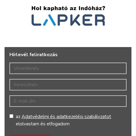
Hírlevél feliratkozás
Vezetéknév
Keresztnév
E-mail cím
az
Adatvédelmi és adatkezelési szabályzatot
elolvastam és elfogadom