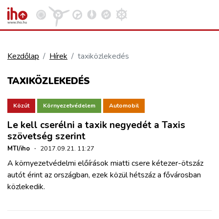
Kezdőlap
Hírek
taxiközlekedés
VASÚT
TAXIKÖZLEKEDÉS
Kosár megtekintése
KÖZÚT
Közút
Környezetvédelem
Automobil
Le kell cserélni a taxik negyedét a Taxis
REPÜLÉS
szövetség szerint
MTI/iho
·
2017.09.21. 11:27
KÖZLEKEDÉSFEJLESZTÉS
A környezetvédelmi előírások miatti csere kétezer-ötszáz
autót érint az országban, ezek közül hétszáz a fővárosban
közlekedik.
ELLÁTÁSI LÁNC