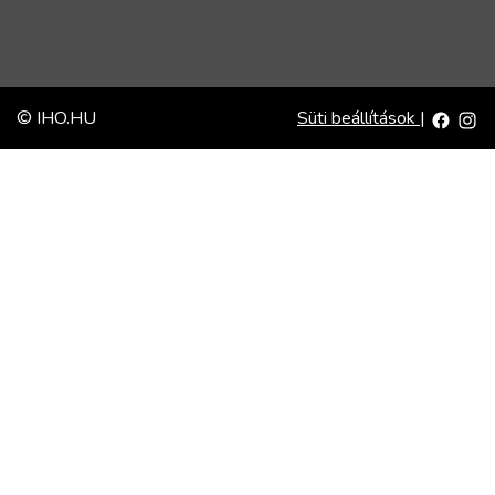
© IHO.HU
Süti beállítások
|