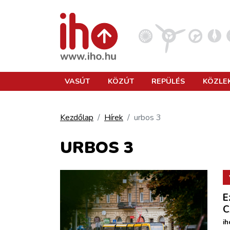
VASÚT
VASÚT
KÖZÚT
REPÜLÉS
KÖZLE
KÖZÚT
Kezdőlap
Hírek
urbos 3
REPÜLÉS
URBOS 3
KÖZLEKEDÉSFEJLESZTÉS
E
ELLÁTÁSI LÁNC
C
ih