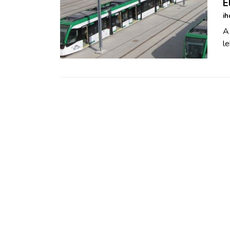
E
ih
A
le