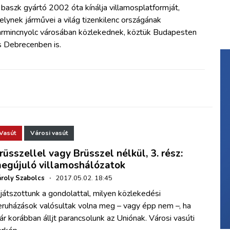
baszk gyártó 2002 óta kínálja villamosplatformját,
lynek járművei a világ tizenkilenc országának
armincnyolc városában közlekednek, köztük Budapesten
s Debrecenben is.
Vasút
Városi vasút
rüsszellel vagy Brüsszel nélkül, 3. rész:
egújuló villamoshálózatok
roly Szabolcs
·
2017.05.02. 18:45
játszottunk a gondolattal, milyen közlekedési
eruházások valósultak volna meg – vagy épp nem –, ha
r korábban álljt parancsolunk az Uniónak. Városi vasúti