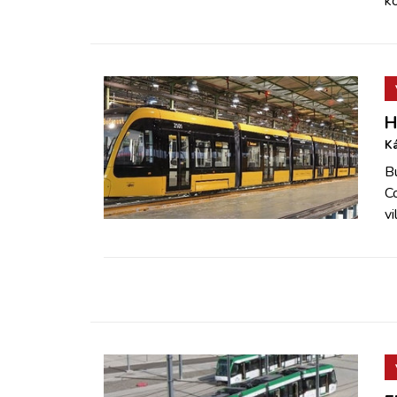
k
H
Ká
B
Co
vi