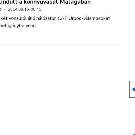
lindult a könnyűvasút Malagában
o
·
2014.08.16. 08:45
 két vonalból álló hálózaton CAF Urbos-villamosokat
het igénybe venni.