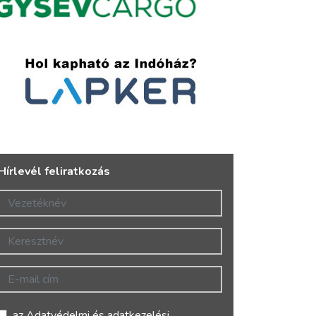
Hírlevél feliratkozás
Vezetéknév
Keresztnév
E-mail cím
az
Adatvédelmi és adatkezelési