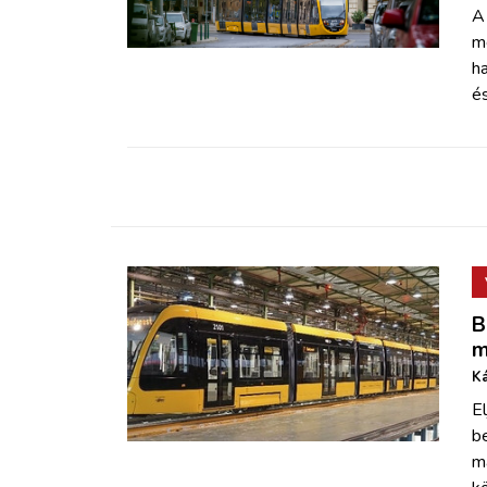
ZÖLDÚT
A 
me
h
HAJÓZÁS
é
BLOG
ARCHÍVUM
WEBSHOP
B
BELÉPÉS
m
Ká
REGISZTRÁCIÓ
El
b
má