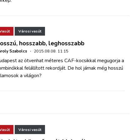
örkép.
Vasút
Városi vasút
osszú, hosszabb, leghosszabb
roly Szabolcs
·
2015.08.08. 11:15
udapest az ötvenhat méteres CAF-kocsikkal megugorja a
mbinókkal felállított rekordját. De hol járnak még hosszú
llamosok a világon?
Vasút
Városi vasút