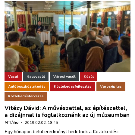
Vasút
Nagyvasút
Városi vasút
Közút
Autóbuszközlekedés
Közlekedésfejlesztés
Városépítés
Közlekedéstervezés
Vitézy Dávid: A művészettel, az építészettel,
a dizájnnal is foglalkoznánk az új múzeumban
MTI/iho
·
2019.02.02. 18:45
Egy hónapon belül eredményt hirdetnek a Közlekedési