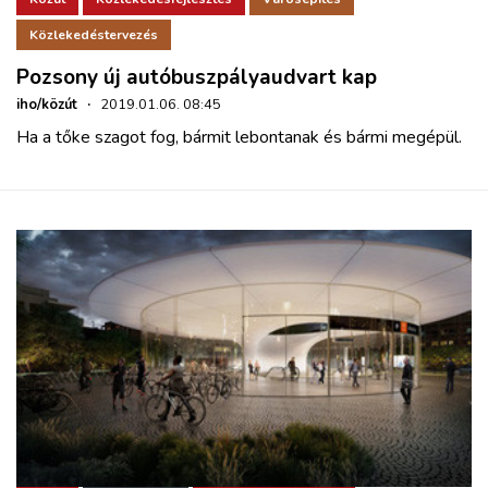
Közlekedéstervezés
Pozsony új autóbuszpályaudvart kap
iho/közút
·
2019.01.06. 08:45
Ha a tőke szagot fog, bármit lebontanak és bármi megépül.