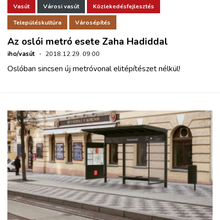
Vasút
Városi vasút
Közlekedésfejlesztés
Településkultúra
Városépítés
Az oslói metró esete Zaha Hadiddal
iho/vasút
·
2018.12.29. 09:00
Oslóban sincsen új metróvonal elitépítészet nélkül!