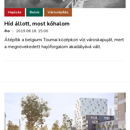
Hajózás
Belvíz
Városépítés
Híd állott, most kőhalom
iho
·
2019.08.18. 15:00
Átépítik a belgiumi Tournai középkori vízi városkapuját, mert
a megnövekedett hajóforgalom akadályává vált.