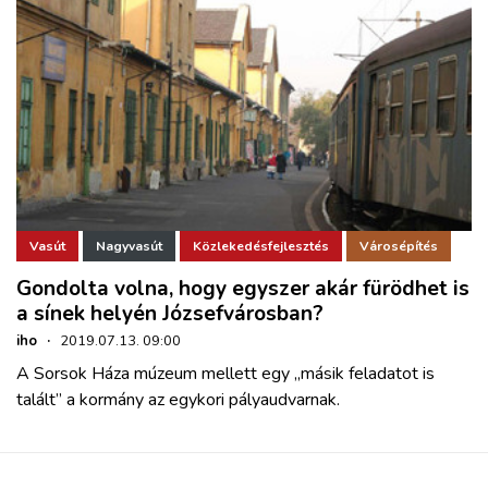
Vasút
Nagyvasút
Közlekedésfejlesztés
Városépítés
Gondolta volna, hogy egyszer akár fürödhet is
a sínek helyén Józsefvárosban?
iho
·
2019.07.13. 09:00
A Sorsok Háza múzeum mellett egy „másik feladatot is
talált” a kormány az egykori pályaudvarnak.