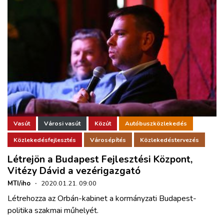
Vasút
Városi vasút
Közút
Autóbuszközlekedés
Közlekedésfejlesztés
Városépítés
Közlekedéstervezés
Létrejön a Budapest Fejlesztési Központ,
Vitézy Dávid a vezérigazgató
MTI/iho
·
2020.01.21. 09:00
Létrehozza az Orbán-kabinet a kormányzati Budapest-
politika szakmai műhelyét.