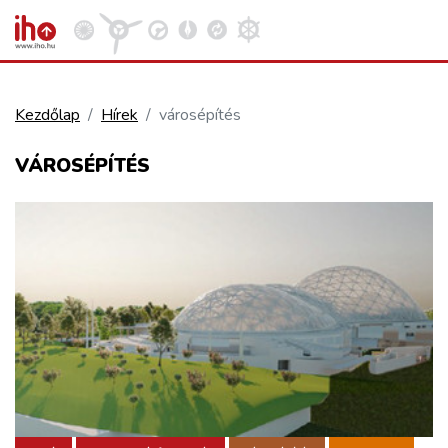
Kezdőlap
Hírek
városépítés
VASÚT
VÁROSÉPÍTÉS
Kosár megtekintése
KÖZÚT
REPÜLÉS
KÖZLEKEDÉSFEJLESZTÉS
ELLÁTÁSI LÁNC