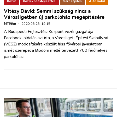
ZÖLDÚT
Közút
Közlekedésfejlesztés
Városépítés
Automobil
Vitézy Dávid: Semmi szükség nincs a
Városligetben új parkolóház megépítésére
HAJÓZÁS
MTI/iho
·
2020.05.25. 19:15
A Budapesti Fejlesztési Központ vezérigazgatója
BLOG
Facebook-oldalán azt írta, a Városligeti Építési Szabályzat
(VÉSZ) módosítására készült friss fővárosi javaslatban
ARCHÍVUM
ismét szerepel a Biodóm mellé tervezett 700 férőhelyes
parkolóház.
WEBSHOP
BELÉPÉS
REGISZTRÁCIÓ