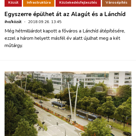
Közút
Infrastruktúra
Közlekedésfejlesztés
Városépítés
Egyszerre épülhet át az Alagút és a Lánchíd
iho/közút
·
2018.09.26. 13:45
Még hétmilliárdot kapott a főváros a Lánchíd átépítésére,
ezzel a három helyett másfél év alatt újulhat meg a két
műtárgy.