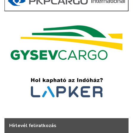
Hírlevél feliratkozás