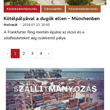
Közlekedésfejlesztés
Városépítés
Közlekedéstervezés
Kötélpályával a dugók ellen – Münchenben
iho/vasút
·
2018.07.23. 20:00
A Frankfurter Ring mentén épülne az olcsó és a
zöldfelületeket alig csökkentő pálya.
‹
1
2
3
4
›