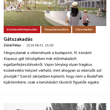
Közlekedésfejlesztés
Településkultúra
Városépítés
Gátszakadás
Zöldi Péter
·
2019.08.01. 15:00
Megoszlanak a vélemények a budapesti, XI. kerületi
Kopaszi-gát térségében már előrehaladott
ingatlanfejlesztésekről. Vajon tényleg olyan tragikus
közlekedési helyzet várható, mint ahogyan az ellenzők azt
jósolják? Szerző zárójelben kijelenti, hogy nem a BudaPark
kijáróembere, csak a beruházást távolról figyelők egyike.