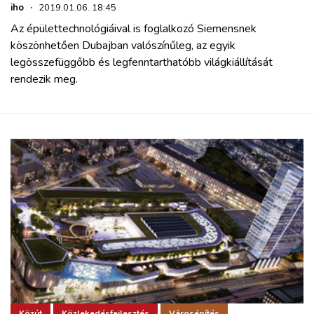
iho
·
2019.01.06. 18:45
Az épülettechnológiáival is foglalkozó Siemensnek
köszönhetően Dubajban valószínűleg, az egyik
legösszefüggőbb és legfenntarthatóbb világkiállítását
rendezik meg.
Közút
Közlekedésfejlesztés
Városépítés