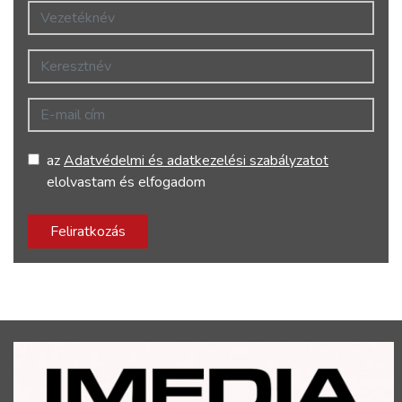
Vezetéknév
Keresztnév
E-mail cím
az
Adatvédelmi és adatkezelési szabályzatot
elolvastam és elfogadom
Feliratkozás