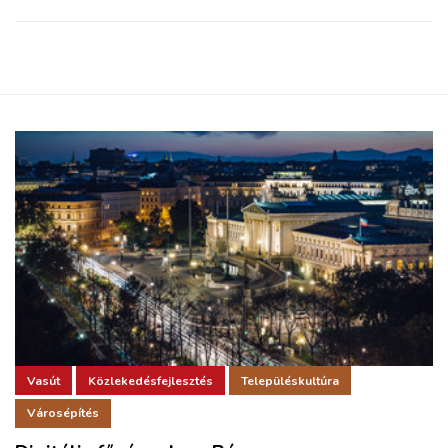
Vasút
Közlekedésfejlesztés
Településkultúra
Városépítés