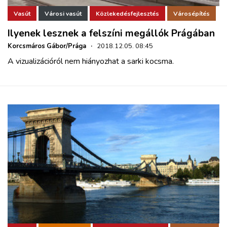
Vasút
Városi vasút
Közlekedésfejlesztés
Városépítés
Ilyenek lesznek a felszíni megállók Prágában
Korcsmáros Gábor/Prága
·
2018.12.05. 08:45
A vizualizációról nem hiányozhat a sarki kocsma.