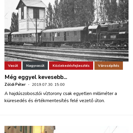
Vasút
Nagyvasút
Közlekedésfejlesztés
Városépítés
Még eggyel kevesebb...
Zöldi Péter
·
2019.07.30. 15:00
A hajdúszoboszlói víztorony csak egyetlen milliméter a
kiüresedés és értékmentesítés felé vezető úton.