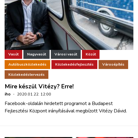
Vasút
Nagyvasút
Városi vasút
Közút
Autóbuszközlekedés
Közlekedésfejlesztés
Városépítés
Közlekedéstervezés
Mire készül Vitézy? Erre!
iho
·
2020.01.22. 12:00
Facebook-oldalán hirdetett programot a Budapest
Fejlesztési Központ irányításával megbízott Vitézy Dávid.