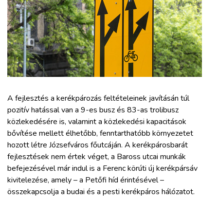
ZÖLDÚT
HAJÓZÁS
BLOG
ARCHÍVUM
A fejlesztés a kerékpározás feltételeinek javításán túl
pozitív hatással van a 9-es busz és 83-as trolibusz
WEBSHOP
közlekedésére is, valamint a közlekedési kapacitások
bővítése mellett élhetőbb, fenntarthatóbb környezetet
hozott létre Józsefváros főutcáján. A kerékpárosbarát
BELÉPÉS
fejlesztések nem értek véget, a Baross utcai munkák
befejezésével már indul is a Ferenc körúti új kerékpársáv
REGISZTRÁCIÓ
kivitelezése, amely – a Petőfi híd érintésével –
összekapcsolja a budai és a pesti kerékpáros hálózatot.