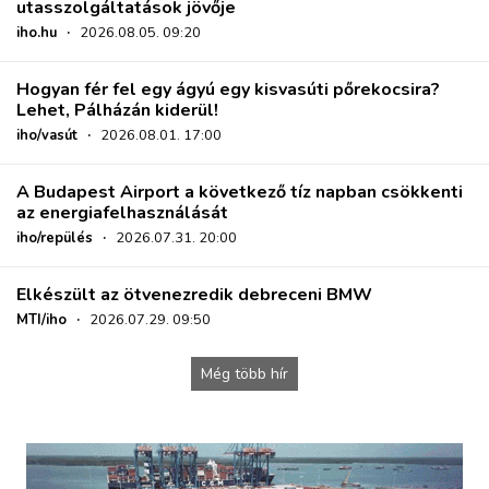
utasszolgáltatások jövője
iho.hu
·
2026.08.05. 09:20
Hogyan fér fel egy ágyú egy kisvasúti pőrekocsira?
Lehet, Pálházán kiderül!
iho/vasút
·
2026.08.01. 17:00
A Budapest Airport a következő tíz napban csökkenti
az energiafelhasználását
iho/repülés
·
2026.07.31. 20:00
Elkészült az ötvenezredik debreceni BMW
MTI/iho
·
2026.07.29. 09:50
Még több hír