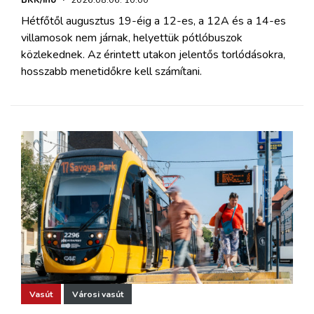
Hétfőtől augusztus 19-éig a 12-es, a 12A és a 14-es
villamosok nem járnak, helyettük pótlóbuszok
közlekednek. Az érintett utakon jelentős torlódásokra,
hosszabb menetidőkre kell számítani.
Vasút
Városi vasút