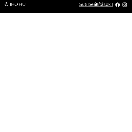
© IHO.HU
Süti beállítások
|