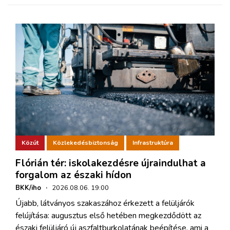
Közút
Közlekedésbiztonság
Infrastruktúra
Flórián tér: iskolakezdésre újraindulhat a
forgalom az északi hídon
BKK/iho
·
2026.08.06. 19:00
Újabb, látványos szakaszához érkezett a felüljárók
felújítása: augusztus első hetében megkezdődött az
északi felüljáró új aszfaltburkolatának beépítése, ami a