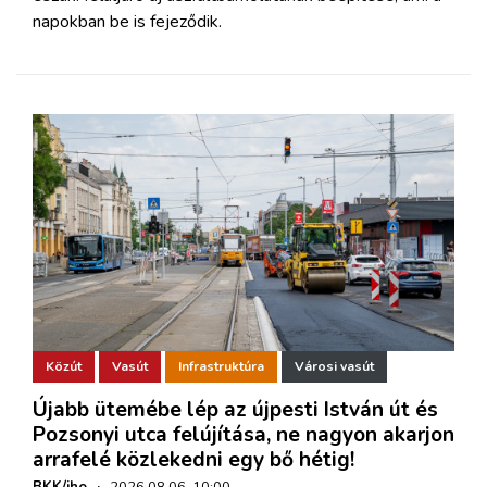
napokban be is fejeződik.
Közút
Vasút
Infrastruktúra
Városi vasút
Újabb ütemébe lép az újpesti István út és
Pozsonyi utca felújítása, ne nagyon akarjon
arrafelé közlekedni egy bő hétig!
BKK/iho
·
2026.08.06. 10:00