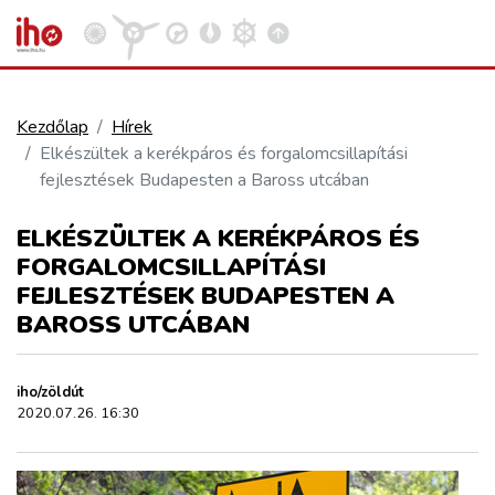
Kezdőlap
Hírek
Elkészültek a kerékpáros és forgalomcsillapítási
VASÚT
fejlesztések Budapesten a Baross utcában
Kosár megtekintése
ELKÉSZÜLTEK A KERÉKPÁROS ÉS
KÖZÚT
FORGALOMCSILLAPÍTÁSI
FEJLESZTÉSEK BUDAPESTEN A
REPÜLÉS
BAROSS UTCÁBAN
KÖZLEKEDÉSFEJLESZTÉS
iho/zöldút
2020.07.26. 16:30
ELLÁTÁSI LÁNC