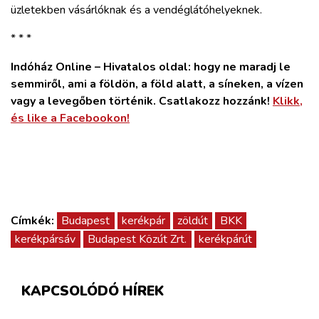
üzletekben vásárlóknak és a vendéglátóhelyeknek.
* * *
Indóház Online – Hivatalos oldal: hogy ne maradj le
semmiről, ami a földön, a föld alatt, a síneken, a vízen
vagy a levegőben történik. Csatlakozz hozzánk!
Klikk,
és like a Facebookon!
Címkék:
Budapest
kerékpár
zöldút
BKK
kerékpársáv
Budapest Közút Zrt.
kerékpárút
KAPCSOLÓDÓ HÍREK