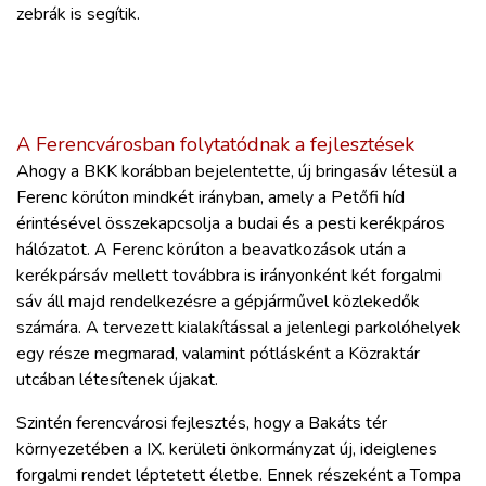
zebrák is segítik.
A Ferencvárosban folytatódnak a fejlesztések
Ahogy a BKK korábban bejelentette, új bringasáv létesül a
Ferenc körúton mindkét irányban, amely a Petőfi híd
érintésével összekapcsolja a budai és a pesti kerékpáros
hálózatot. A Ferenc körúton a beavatkozások után a
kerékpársáv mellett továbbra is irányonként két forgalmi
sáv áll majd rendelkezésre a gépjárművel közlekedők
számára. A tervezett kialakítással a jelenlegi parkolóhelyek
egy része megmarad, valamint pótlásként a Közraktár
utcában létesítenek újakat.
Szintén ferencvárosi fejlesztés, hogy a Bakáts tér
környezetében a IX. kerületi önkormányzat új, ideiglenes
forgalmi rendet léptetett életbe. Ennek részeként a Tompa