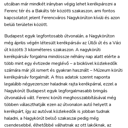
utcában már mindkét irányban végig lehet kerékpározni a
Ferenc tér és a Bakáts tér közötti szakaszon, ami fontos
kapcsolatot jelent Ferencváros Nagykörúton kívüli és azon
belüli területei között.
Budapest egyik legfontosabb útvonalán, a Nagykörúton
még április végén létesült kerékpársáv az Üllői út és a Váci
út közötti 3 kilométeres szakaszon. A nagykörúti
kerékpársáv forgalma mindössze néhány nap alatt elérte a
több mint egy évtizede meglévő – a biciklivel közlekedők
számára már jól ismert és gyakran használt – Múzeum körúti
kerékpársáv forgalmát. A friss adatok szerint naponta
legalább négyezerszer haladnak rajta kerékpárral, ezzel a
Nagykörút Budapest egyik legforgalmasabb bringás
útvonalává vált. Ferenc körúti meghosszabbításával még
többen választhatják ezen az útvonalon autó helyett a
kerékpárt, így az autóval közlekedők is jobban tudnak
haladni, a Nagykörút belső szakaszai pedig még
csendesebbé, élhetőbbé válhatnak az ott lakóknak, az