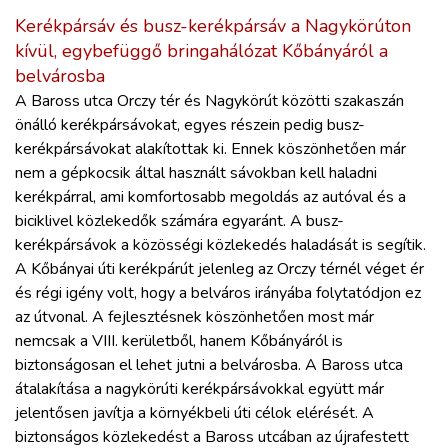
Kerékpársáv és busz-kerékpársáv a Nagykörúton
kívül, egybefüggő bringahálózat Kőbányáról a
belvárosba
A Baross utca Orczy tér és Nagykörút közötti szakaszán
önálló kerékpársávokat, egyes részein pedig busz-
kerékpársávokat alakítottak ki. Ennek köszönhetően már
nem a gépkocsik által használt sávokban kell haladni
kerékpárral, ami komfortosabb megoldás az autóval és a
biciklivel közlekedők számára egyaránt. A busz-
kerékpársávok a közösségi közlekedés haladását is segítik.
A Kőbányai úti kerékpárút jelenleg az Orczy térnél véget ér
és régi igény volt, hogy a belváros irányába folytatódjon ez
az útvonal. A fejlesztésnek köszönhetően most már
nemcsak a VIII. kerületből, hanem Kőbányáról is
biztonságosan el lehet jutni a belvárosba. A Baross utca
átalakítása a nagykörúti kerékpársávokkal együtt már
jelentősen javítja a környékbeli úti célok elérését. A
biztonságos közlekedést a Baross utcában az újrafestett