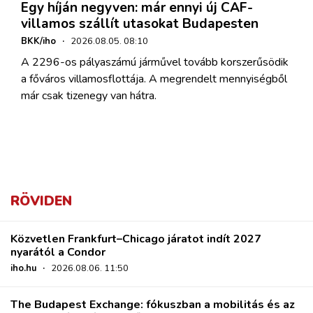
Egy híján negyven: már ennyi új CAF-
villamos szállít utasokat Budapesten
BKK/iho
·
2026.08.05. 08:10
A 2296-os pályaszámú járművel tovább korszerűsödik
a főváros villamosflottája. A megrendelt mennyiségből
már csak tizenegy van hátra.
RÖVIDEN
Közvetlen Frankfurt–Chicago járatot indít 2027
nyarától a Condor
iho.hu
·
2026.08.06. 11:50
The Budapest Exchange: fókuszban a mobilitás és az