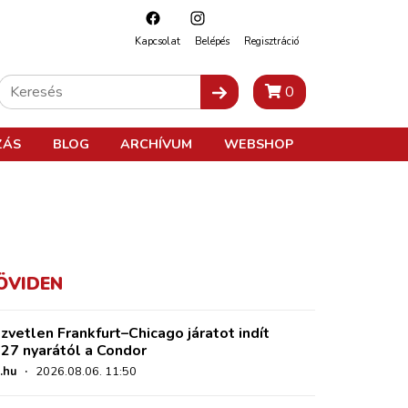
Kapcsolat
Belépés
Regisztráció
0
ZÁS
BLOG
ARCHÍVUM
WEBSHOP
ÖVIDEN
zvetlen Frankfurt–Chicago járatot indít
27 nyarától a Condor
.hu
·
2026.08.06. 11:50