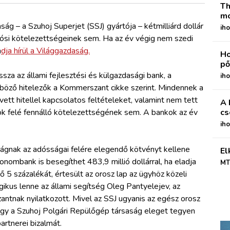
Th
mo
ág – a Szuhoj Superjet (SSJ) gyártója – kétmilliárd dollár
iho
dósi kötelezettségeinek sem. Ha az év végig nem szedi
a
dja hírül a Világgazdaság.
Ho
pő
ssza az állami fejlesztési és külgazdasági bank, a
iho
öző hitelezők a Kommerszant cikke szerint. Mindennek a
tt hitellel kapcsolatos feltételeket, valamint nem tett
A 
 felé fennálló kötelezettségének sem. A bankok az év
cs
ih
aságnak az adósságai felére elegendő kötvényt kellene
El
onombank is besegíthet 483,9 millió dollárral, ha eladja
MT
 5 százalékát, értesült az orosz lap az ügyhöz közeli
ikus lenne az állami segítség Oleg Pantyelejev, az
antnak nyilatkozott. Mivel az SSJ ugyanis az egész orosz
 hogy a Szuhoj Polgári Repülőgép társaság eleget tegyen
artnerei bizalmát.