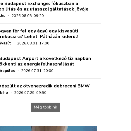
e Budapest Exchange: fókuszban a
bilitás és az utasszolgáltatások jövője
.hu
·
2026.08.05. 09:20
gyan fér fel egy ágyú egy kisvasúti
rekocsira? Lehet, Pálházán kiderül!
/vasút
·
2026.08.01. 17:00
Budapest Airport a következő tíz napban
ökkenti az energiafelhasználását
o/repülés
·
2026.07.31. 20:00
készült az ötvenezredik debreceni BMW
I/iho
·
2026.07.29. 09:50
Még több hír