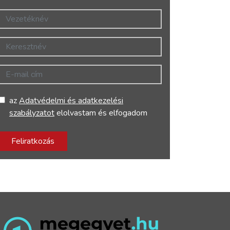
Vezetéknév
Keresztnév
E-mail cím
az
Adatvédelmi és adatkezelési
szabályzatot
elolvastam és elfogadom
Feliratkozás