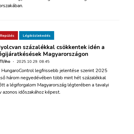
orszakában.
Repülés
Légiközlekedés
yolcvan százalékkal csökkentek idén a
égijáratkésések Magyarországon
TI/iho
·
2025.10.29. 08:45
 HungaroControl legfrissebb jelentése szerint 2025
lső három negyedévében több mint hét százalékkal
őtt a légiforgalom Magyarország légterében a tavalyi
v azonos időszakához képest.