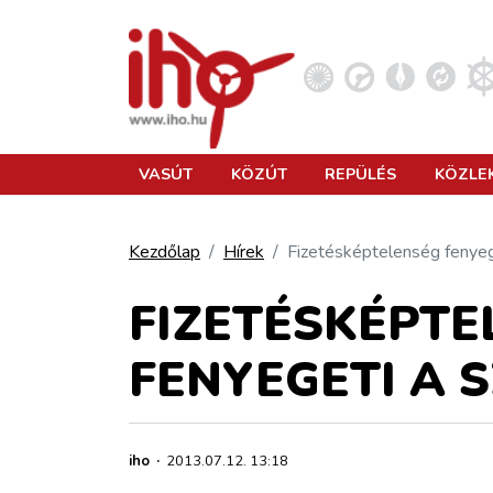
VASÚT
VASÚT
KÖZÚT
REPÜLÉS
KÖZLE
KÖZÚT
Kezdőlap
Hírek
Fizetésképtelenség fenyeg
REPÜLÉS
FIZETÉSKÉPTE
FENYEGETI A 
KÖZLEKEDÉSFEJLESZTÉS
ELLÁTÁSI LÁNC
iho
·
2013.07.12. 13:18