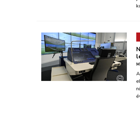
k
N
l
M
A
e
n
é