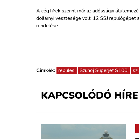
A cég hírek szerint már az adósságai átütemezés
dollárnyi vesztesége volt. 12 SSJ repülőgépet ad
rendelése.
Címkék:
repülés
Szuhoj Superjet S100
sz
KAPCSOLÓDÓ HÍRE