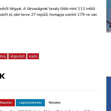
éről tárgyal. A társaságnak tavaly több mint 111 millió
ott el, idei terve 27 repülő, honlapja szerint 179-re van
uhoj
légiüzlet
eads
K
Repülés
Légiközlekedés
Röviden