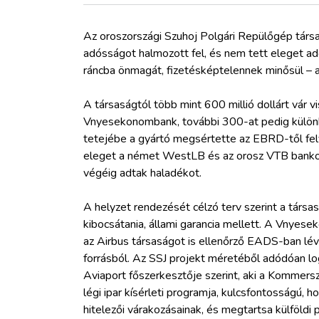
ZÖLDÚT
Az oroszországi Szuhoj Polgári Repülőgép társas
HAJÓZÁS
adósságot halmozott fel, és nem tett eleget a
ráncba önmagát, fizetésképtelennek minősül – 
BLOG
A társaságtól több mint 600 millió dollárt vár vi
Vnyesekonombank, további 300-at pedig különb
ARCHÍVUM
tetejébe a gyártó megsértette az EBRD-től felve
eleget a német WestLB és az orosz VTB bankok
végéig adtak haladékot.
WEBSHOP
A helyzet rendezését célzó terv szerint a társ
BELÉPÉS
kibocsátania, állami garancia mellett. A Vnyesek
az Airbus társaságot is ellenőrző EADS-ban lévő
forrásból. Az SSJ projekt méretéből adódóan log
REGISZTRÁCIÓ
Aviaport főszerkesztője szerint, aki a Kommersz
légi ipar kísérleti programja, kulcsfontosságú,
hitelezői várakozásainak, és megtartsa külföldi p