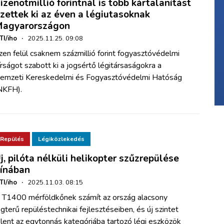
izenötmillió forintnál is több kártalanítást
izettek ki az éven a légiutasoknak
agyarországon
TI/iho
·
2025.11.25. 09:08
zen felül csaknem százmillió forint fogyasztóvédelmi
írságot szabott ki a jogsértő légitársaságokra a
emzeti Kereskedelmi és Fogyasztóvédelmi Hatóság
NKFH).
Repülés
Légiközlekedés
j, pilóta nélküli helikopter szűzrepülése
ínában
TI/iho
·
2025.11.03. 08:15
 T1400 mérföldkőnek számít az ország alacsony
égterű repüléstechnikai fejlesztéseiben, és új szintet
elent az egytonnás kategóriába tartozó légi eszközök