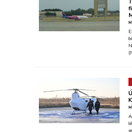
T
f
M
M
E
b
N
(
Ú
K
M
A
l
j