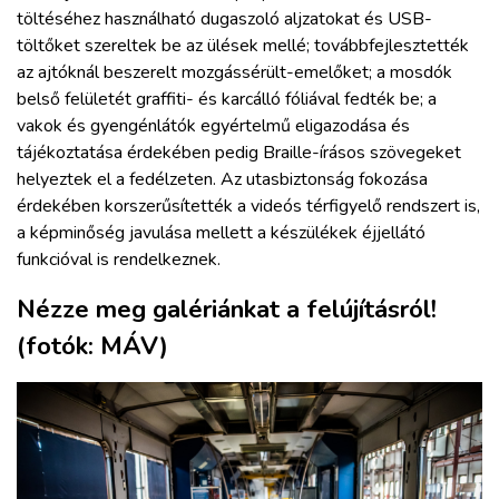
töltéséhez használható dugaszoló aljzatokat és USB-
töltőket szereltek be az ülések mellé; továbbfejlesztették
az ajtóknál beszerelt mozgássérült-emelőket; a mosdók
belső felületét graffiti- és karcálló fóliával fedték be; a
vakok és gyengénlátók egyértelmű eligazodása és
tájékoztatása érdekében pedig Braille-írásos szövegeket
helyeztek el a fedélzeten. Az utasbiztonság fokozása
érdekében korszerűsítették a videós térfigyelő rendszert is,
a képminőség javulása mellett a készülékek éjjellátó
funkcióval is rendelkeznek.
Nézze meg galériánkat a felújításról!
(fotók: MÁV)