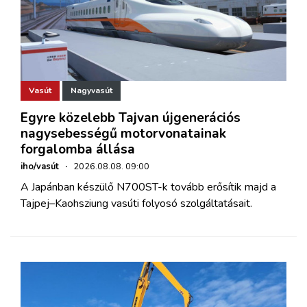
Vasút
Nagyvasút
Egyre közelebb Tajvan újgenerációs
nagysebességű motorvonatainak
forgalomba állása
iho/vasút
·
2026.08.08. 09:00
A Japánban készülő N700ST-k tovább erősítik majd a
Tajpej–Kaohsziung vasúti folyosó szolgáltatásait.