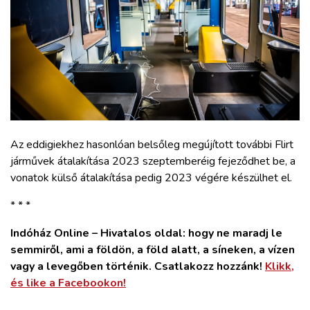
Az eddigiekhez hasonlóan belsőleg megújított további Flirt
járművek átalakítása 2023 szeptemberéig fejeződhet be, a
vonatok külső átalakítása pedig 2023 végére készülhet el.
* * *
Indóház Online – Hivatalos oldal: hogy ne maradj le
semmiről, ami a földön, a föld alatt, a síneken, a vízen
vagy a levegőben történik. Csatlakozz hozzánk!
Klikk,
és like a Facebookon!