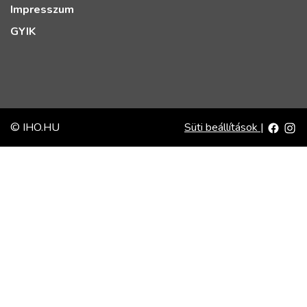
Impresszum
GYIK
© IHO.HU
Süti beállítások
|