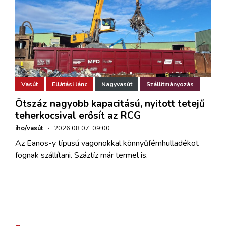
Vasút
Ellátási lánc
Nagyvasút
Szállítmányozás
Ötszáz nagyobb kapacitású, nyitott tetejű
teherkocsival erősít az RCG
iho/vasút
·
2026.08.07. 09:00
Az Eanos-y típusú vagonokkal könnyűfémhulladékot
fognak szállítani. Száztíz már termel is.