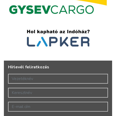
Hírlevél feliratkozás
Vezetéknév
Keresztnév
E-mail cím