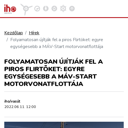
Kezdőlap
Hírek
Folyamatosan újítják fel a piros Flirtöket: egyre
VASÚT
egységesebb a MÁV-Start motorvonatflottája
Kosár megtekintése
FOLYAMATOSAN ÚJÍTJÁK FEL A
KÖZÚT
PIROS FLIRTÖKET: EGYRE
EGYSÉGESEBB A MÁV-START
REPÜLÉS
MOTORVONATFLOTTÁJA
KÖZLEKEDÉSFEJLESZTÉS
iho/vasút
2022.06.11. 12:00
ELLÁTÁSI LÁNC