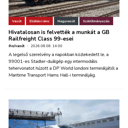
Vasút
Ellátási lánc
Nagyvasút
Szállítmányozás
Hivatalosan is felvették a munkát a GB
Railfreight Class 99-esei
iho/vasút
·
2026.08.08. 14:00
A legelső szerelvény a napokban közlekedett le, a
99001-es Stadler-duálgép egy intermodális
tehervonatot húzott a DP World londoni termináljától a
Maritime Transport Hams Hall-i termináljáig.