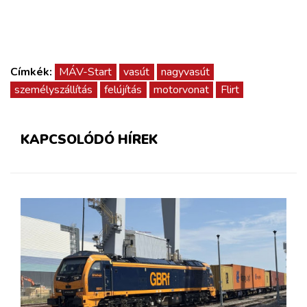
Címkék:
MÁV-Start
vasút
nagyvasút
személyszállítás
felújítás
motorvonat
Flirt
KAPCSOLÓDÓ HÍREK