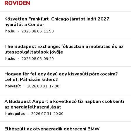
RÖVIDEN
Közvetlen Frankfurt–Chicago járatot indít 2027
nyarától a Condor
iho.hu
·
2026.08.06. 11:50
The Budapest Exchange: fókuszban a mobilitás és az
utasszolgáltatások jövője
iho.hu
·
2026.08.05. 09:20
Hogyan fér fel egy ágyú egy kisvasúti pőrekocsira?
Lehet, Pálházán kiderül!
iho/vasút
·
2026.08.01. 17:00
A Budapest Airport a következő tíz napban csökkenti
az energiafelhasználását
iho/repülés
·
2026.07.31. 20:00
Elkészült az ötvenezredik debreceni BMW