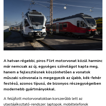
ZÖLDÚT
HAJÓZÁS
BLOG
ARCHÍVUM
WEBSHOP
A hatvan régebbi, piros Flirt motorvonat közül harminc
már nemcsak az új, egységes színvilágot kapta meg,
BELÉPÉS
hanem a fejlesztésnek köszönhetően a vonatok
műszaki színvonala is megegyezik az újabb, kék-fehér
festésű, azonos típusú, de bizonyos részegységeiben
REGISZTRÁCIÓ
modernebb gyártmányokkal.
A felújított motorvonatokban korszerűbb lett az
utastájékoztató-rendszer; laptopok, mobiltelefonok