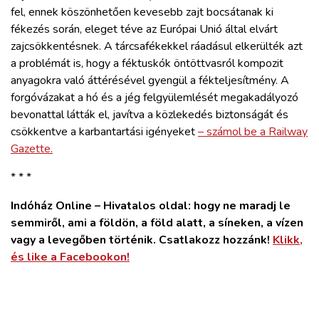
fel, ennek köszönhetően kevesebb zajt bocsátanak ki
fékezés során, eleget téve az Európai Unió által elvárt
zajcsökkentésnek. A tárcsafékekkel ráadásul elkerülték azt
a problémát is, hogy a féktuskók öntöttvasról kompozit
anyagokra való áttérésével gyengül a fékteljesítmény. A
forgóvázakat a hó és a jég felgyülemlését megakadályozó
bevonattal látták el, javítva a közlekedés biztonságát és
csökkentve a karbantartási igényeket
– számol be a Railway
Gazette.
* * *
Indóház Online – Hivatalos oldal: hogy ne maradj le
semmiről, ami a földön, a föld alatt, a síneken, a vízen
vagy a levegőben történik. Csatlakozz hozzánk!
Klikk,
és like a Facebookon!