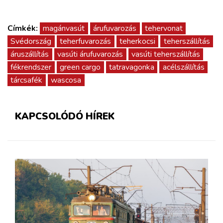
Címkék:
magánvasút
árufuvarozás
tehervonat
Svédország
teherfuvarozás
teherkocsi
teherszállítás
áruszállítás
vasúti árufuvarozás
vasúti teherszállítás
fékrendszer
green cargo
tatravagonka
acélszállítás
tárcsafék
wascosa
KAPCSOLÓDÓ HÍREK