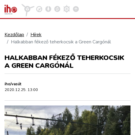
Kezdőlap
Hírek
Halkabban fékező teherkocsik a Green Cargónál
VASÚT
Kosár megtekintése
HALKABBAN FÉKEZŐ TEHERKOCSIK
KÖZÚT
A GREEN CARGÓNÁL
REPÜLÉS
iho/vasút
2020.12.25. 13:00
KÖZLEKEDÉSFEJLESZTÉS
ELLÁTÁSI LÁNC