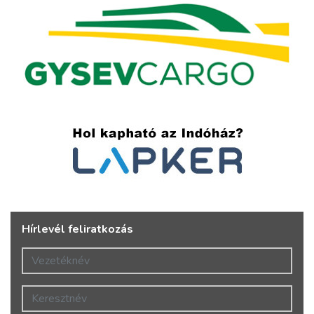
Hírlevél feliratkozás
Vezetéknév
Keresztnév