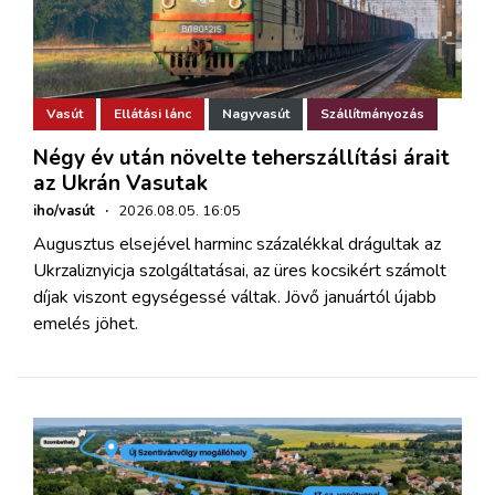
Vasút
Ellátási lánc
Nagyvasút
Szállítmányozás
Négy év után növelte teherszállítási árait
az Ukrán Vasutak
iho/vasút
·
2026.08.05. 16:05
Augusztus elsejével harminc százalékkal drágultak az
Ukrzaliznyicja szolgáltatásai, az üres kocsikért számolt
díjak viszont egységessé váltak. Jövő januártól újabb
emelés jöhet.