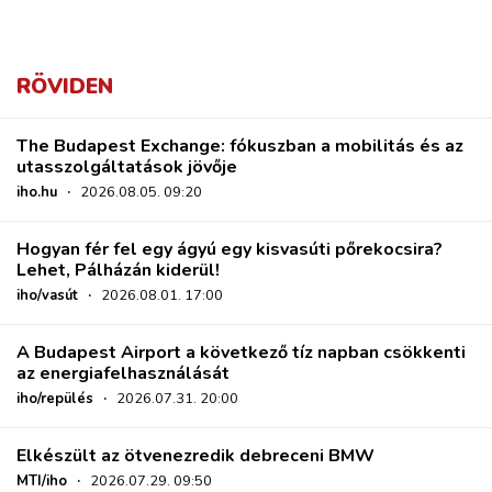
RÖVIDEN
The Budapest Exchange: fókuszban a mobilitás és az
utasszolgáltatások jövője
iho.hu
·
2026.08.05. 09:20
Hogyan fér fel egy ágyú egy kisvasúti pőrekocsira?
Lehet, Pálházán kiderül!
iho/vasút
·
2026.08.01. 17:00
A Budapest Airport a következő tíz napban csökkenti
az energiafelhasználását
iho/repülés
·
2026.07.31. 20:00
Elkészült az ötvenezredik debreceni BMW
MTI/iho
·
2026.07.29. 09:50