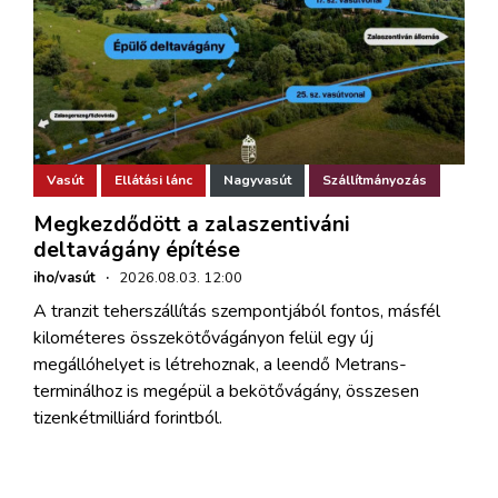
Vasút
Ellátási lánc
Nagyvasút
Szállítmányozás
Megkezdődött a zalaszentiváni
deltavágány építése
iho/vasút
·
2026.08.03. 12:00
A tranzit teherszállítás szempontjából fontos, másfél
kilométeres összekötővágányon felül egy új
megállóhelyet is létrehoznak, a leendő Metrans-
terminálhoz is megépül a bekötővágány, összesen
tizenkétmilliárd forintból.