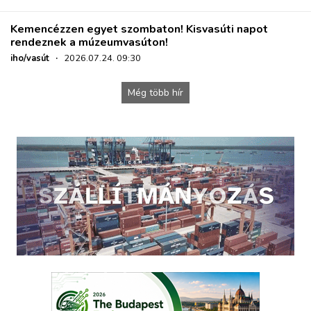
Kemencézzen egyet szombaton! Kisvasúti napot
rendeznek a múzeumvasúton!
iho/vasút
·
2026.07.24. 09:30
Még több hír