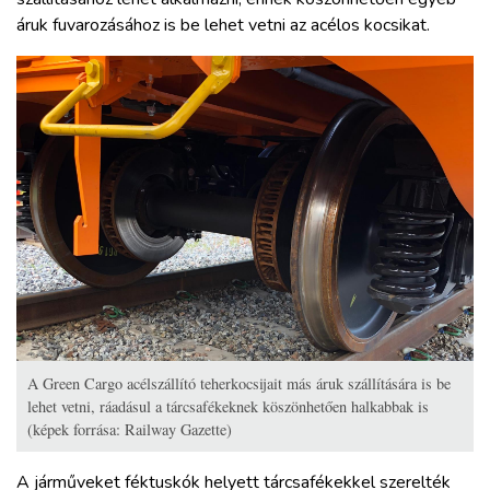
áruk fuvarozásához is be lehet vetni az acélos kocsikat.
A Green Cargo acélszállító teherkocsijait más áruk szállítására is be
lehet vetni, ráadásul a tárcsafékeknek köszönhetően halkabbak is
(képek forrása: Railway Gazette)
A járműveket féktuskók helyett tárcsafékekkel szerelték