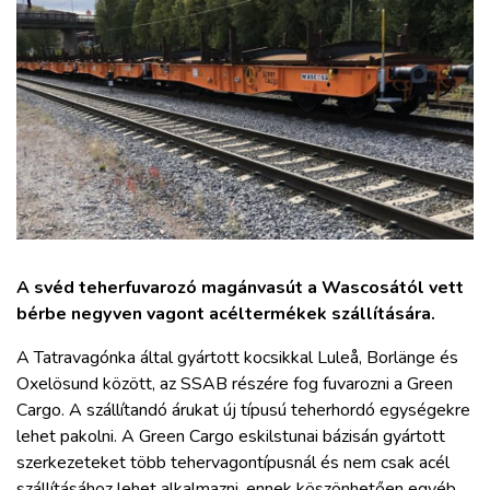
ZÖLDÚT
HAJÓZÁS
BLOG
ARCHÍVUM
WEBSHOP
A svéd teherfuvarozó magánvasút a Wascosától vett
bérbe negyven vagont acéltermékek szállítására.
BELÉPÉS
A Tatravagónka által gyártott kocsikkal Luleå, Borlänge és
Oxelösund között, az SSAB részére fog fuvarozni a Green
REGISZTRÁCIÓ
Cargo. A szállítandó árukat új típusú teherhordó egységekre
lehet pakolni. A Green Cargo eskilstunai bázisán gyártott
szerkezeteket több tehervagontípusnál és nem csak acél
szállításához lehet alkalmazni, ennek köszönhetően egyéb