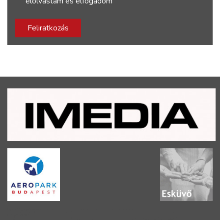
elolvastam és elfogadom
Feliratkozás