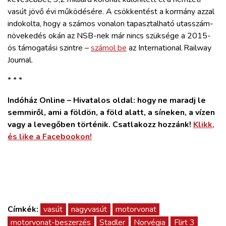
vasút jövő évi működésére. A csökkentést a kormány azzal
indokolta, hogy a számos vonalon tapasztalható utasszám-
növekedés okán az NSB-nek már nincs szüksége a 2015-
ös támogatási szintre –
számol be
az International Railway
Journal.
* * *
Indóház Online – Hivatalos oldal: hogy ne maradj le
semmiről, ami a földön, a föld alatt, a síneken, a vízen
vagy a levegőben történik. Csatlakozz hozzánk!
Klikk,
és like a Facebookon!
Címkék:
vasút
nagyvasút
motorvonat
motorvonat-beszerzés
Stadler
Norvégia
Flirt 3