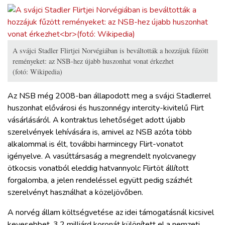
A svájci Stadler Flirtjei Norvégiában is beváltották a hozzájuk fűzött
reményeket: az NSB-hez újabb huszonhat vonat érkezhet
(fotó: Wikipedia)
Az NSB még 2008-ban állapodott meg a svájci Stadlerrel
huszonhat elővárosi és huszonnégy intercity-kivitelű Flirt
vásárlásáról. A kontraktus lehetőséget adott újabb
szerelvények lehívására is, amivel az NSB azóta több
alkalommal is élt, további harmincegy Flirt-vonatot
igényelve. A vasúttársaság a megrendelt nyolcvanegy
ötkocsis vonatból eleddig hatvannyolc Flirtöt állított
forgalomba, a jelen rendeléssel együtt pedig százhét
szerelvényt használhat a közeljövőben.
A norvég állam költségvetése az idei támogatásnál kicsivel
kevesebbet, 3,2 milliárd koronát különített el a nemzeti