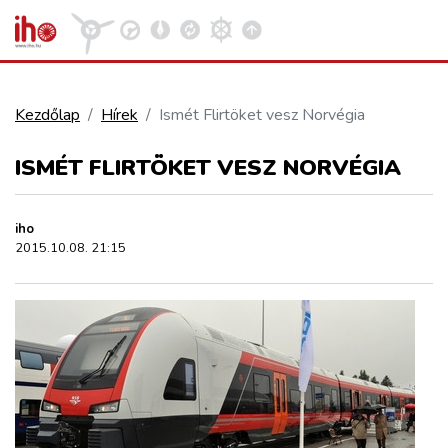
Kezdőlap
Hírek
Ismét Flirtöket vesz Norvégia
VASÚT
ISMÉT FLIRTÖKET VESZ NORVÉGIA
Kosár megtekintése
KÖZÚT
iho
2015.10.08. 21:15
REPÜLÉS
KÖZLEKEDÉSFEJLESZTÉS
ELLÁTÁSI LÁNC