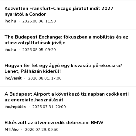
Közvetlen Frankfurt–Chicago járatot indít 2027
nyarától a Condor
iho.hu
·
2026.08.06. 11:50
The Budapest Exchange: fókuszban a mobilitás és az
utasszolgáltatások jövője
iho.hu
·
2026.08.05. 09:20
Hogyan fér fel egy ágyú egy kisvasúti pőrekocsira?
Lehet, Pálházán kiderül!
iho/vasút
·
2026.08.01. 17:00
A Budapest Airport a következő tíz napban csökkenti
az energiafelhasználását
iho/repülés
·
2026.07.31. 20:00
Elkészült az ötvenezredik debreceni BMW
MTI/iho
·
2026.07.29. 09:50