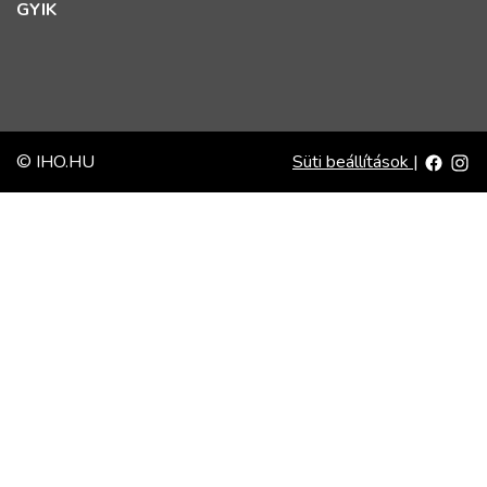
GYIK
© IHO.HU
Süti beállítások
|