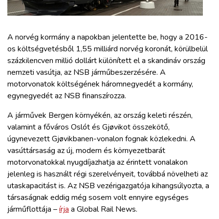
ZÖLDÚT
HAJÓZÁS
A norvég kormány a napokban jelentette be, hogy a 2016-
os költségvetésből 1,55 milliárd norvég koronát, körülbelül
százkilencven millió dollárt különített el a skandináv ország
BLOG
nemzeti vasútja, az NSB járműbeszerzésére. A
motorvonatok költségének háromnegyedét a kormány,
ARCHÍVUM
egynegyedét az NSB finanszírozza.
A járművek Bergen környékén, az ország keleti részén,
WEBSHOP
valamint a főváros Oslót és Gjøvikot összekötő,
úgynevezett Gjøvikbanen-vonalon fognak közlekedni. A
BELÉPÉS
vasúttársaság az új, modern és környezetbarát
motorvonatokkal nyugdíjazhatja az érintett vonalakon
jelenleg is használt régi szerelvényeit, továbbá növelheti az
REGISZTRÁCIÓ
utaskapacitást is. Az NSB vezérigazgatója kihangsúlyozta, a
társaságnak eddig még sosem volt ennyire egységes
járműflottája –
írja
a Global Rail News.