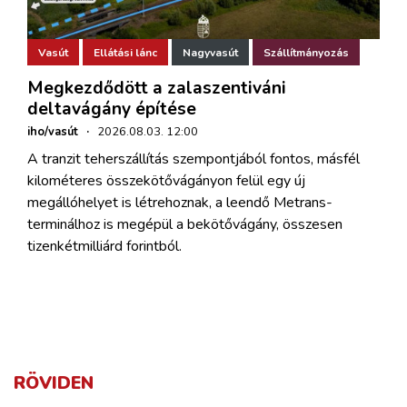
Vasút
Ellátási lánc
Nagyvasút
Szállítmányozás
Megkezdődött a zalaszentiváni
deltavágány építése
iho/vasút
·
2026.08.03. 12:00
A tranzit teherszállítás szempontjából fontos, másfél
kilométeres összekötővágányon felül egy új
megállóhelyet is létrehoznak, a leendő Metrans-
terminálhoz is megépül a bekötővágány, összesen
tizenkétmilliárd forintból.
RÖVIDEN