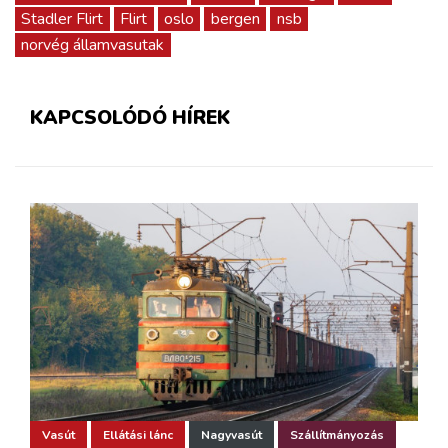
Stadler Flirt
Flirt
oslo
bergen
nsb
norvég államvasutak
KAPCSOLÓDÓ HÍREK
Vasút
Ellátási lánc
Nagyvasút
Szállítmányozás