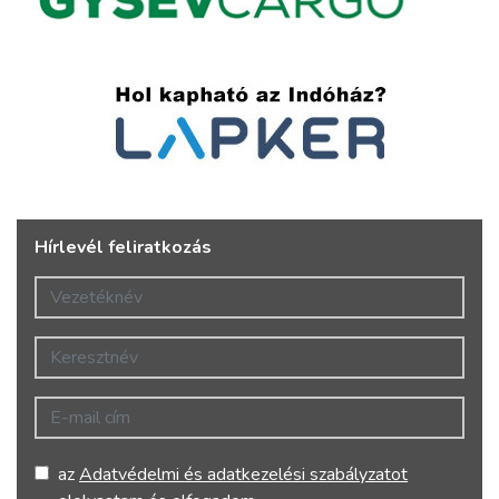
Hírlevél feliratkozás
Vezetéknév
Keresztnév
E-mail cím
az
Adatvédelmi és adatkezelési szabályzatot