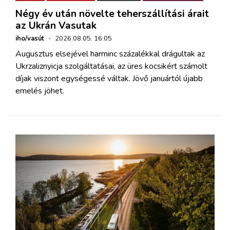
Négy év után növelte teherszállítási árait
az Ukrán Vasutak
iho/vasút
·
2026.08.05. 16:05
Augusztus elsejével harminc százalékkal drágultak az
Ukrzaliznyicja szolgáltatásai, az üres kocsikért számolt
díjak viszont egységessé váltak. Jövő januártól újabb
emelés jöhet.