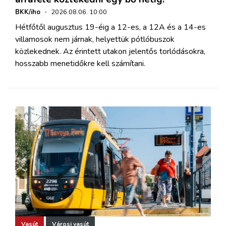
BKK/iho
·
2026.08.06. 10:00
Hétfőtől augusztus 19-éig a 12-es, a 12A és a 14-es
villamosok nem járnak, helyettük pótlóbuszok
közlekednek. Az érintett utakon jelentős torlódásokra,
hosszabb menetidőkre kell számítani.
Vasút
Városi vasút