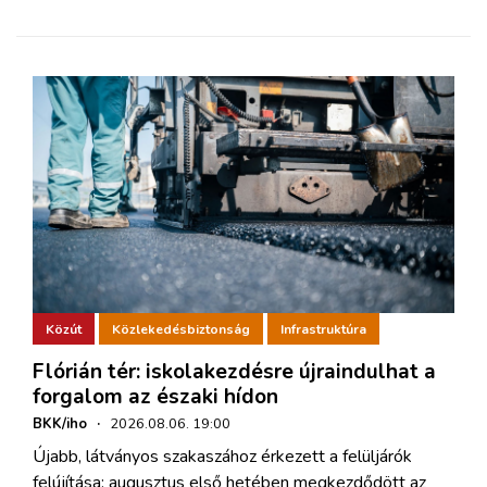
Közút
Közlekedésbiztonság
Infrastruktúra
Flórián tér: iskolakezdésre újraindulhat a
forgalom az északi hídon
BKK/iho
·
2026.08.06. 19:00
Újabb, látványos szakaszához érkezett a felüljárók
felújítása: augusztus első hetében megkezdődött az