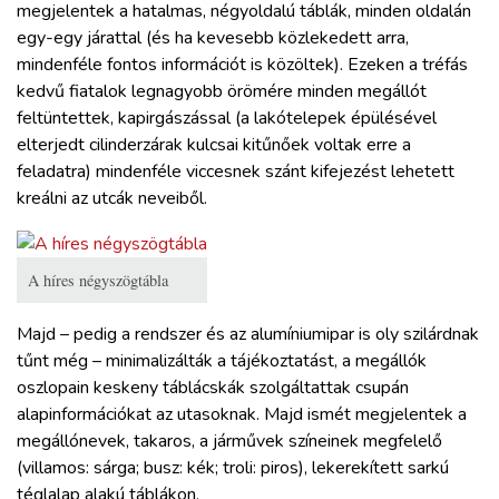
megjelentek a hatalmas, négyoldalú táblák, minden oldalán
egy-egy járattal (és ha kevesebb közlekedett arra,
mindenféle fontos információt is közöltek). Ezeken a tréfás
kedvű fiatalok legnagyobb örömére minden megállót
feltüntettek, kapirgászással (a lakótelepek épülésével
elterjedt cilinderzárak kulcsai kitűnőek voltak erre a
feladatra) mindenféle viccesnek szánt kifejezést lehetett
kreálni az utcák neveiből.
A híres négyszögtábla
Majd – pedig a rendszer és az alumíniumipar is oly szilárdnak
tűnt még – minimalizálták a tájékoztatást, a megállók
oszlopain keskeny táblácskák szolgáltattak csupán
alapinformációkat az utasoknak. Majd ismét megjelentek a
megállónevek, takaros, a járművek színeinek megfelelő
(villamos: sárga; busz: kék; troli: piros), lekerekített sarkú
téglalap alakú táblákon.