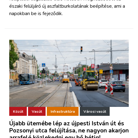
északi felüljáró új aszfaltburkolatának beépítése, ami a
napokban be is fejeződik.
Közút
Vasút
Infrastruktúra
Városi vasút
Újabb ütemébe lép az újpesti István út és
Pozsonyi utca felújítása, ne nagyon akarjon
arrafelé közlekedni egy bő hétig!