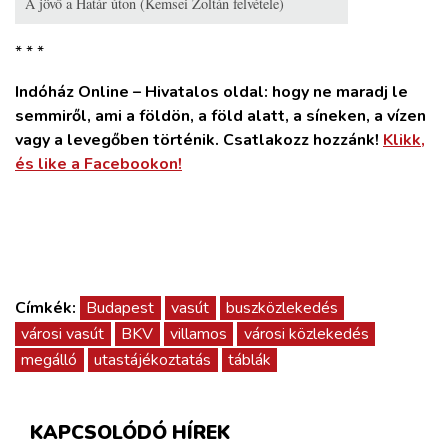
A jövő a Határ úton (Kemsei Zoltán felvétele)
* * *
Indóház Online – Hivatalos oldal: hogy ne maradj le
semmiről, ami a földön, a föld alatt, a síneken, a vízen
vagy a levegőben történik. Csatlakozz hozzánk!
Klikk,
és like a Facebookon!
Címkék:
Budapest
vasút
buszközlekedés
városi vasút
BKV
villamos
városi közlekedés
megálló
utastájékoztatás
táblák
KAPCSOLÓDÓ HÍREK