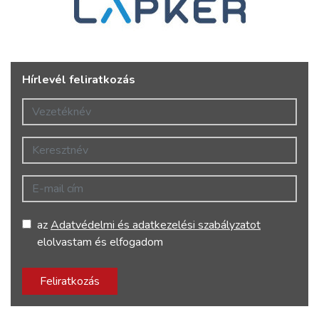
Hírlevél feliratkozás
Vezetéknév
Keresztnév
E-mail cím
az
Adatvédelmi és adatkezelési szabályzatot
elolvastam és elfogadom
Feliratkozás