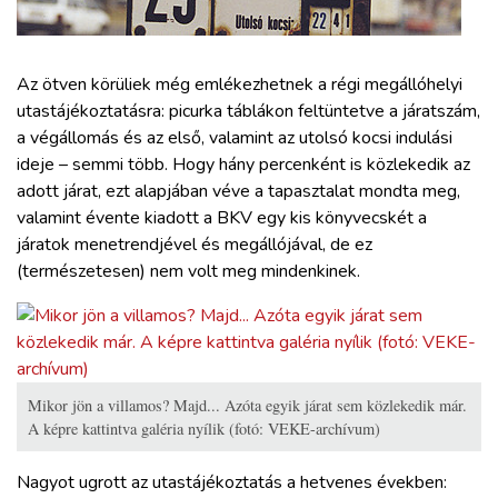
ZÖLDÚT
HAJÓZÁS
Az ötven körüliek még emlékezhetnek a régi megállóhelyi
utastájékoztatásra: picurka táblákon feltüntetve a járatszám,
a végállomás és az első, valamint az utolsó kocsi indulási
BLOG
ideje – semmi több. Hogy hány percenként is közlekedik az
adott járat, ezt alapjában véve a tapasztalat mondta meg,
ARCHÍVUM
valamint évente kiadott a BKV egy kis könyvecskét a
járatok menetrendjével és megállójával, de ez
(természetesen) nem volt meg mindenkinek.
WEBSHOP
BELÉPÉS
REGISZTRÁCIÓ
Mikor jön a villamos? Majd... Azóta egyik járat sem közlekedik már.
A képre kattintva galéria nyílik (fotó: VEKE-archívum)
Nagyot ugrott az utastájékoztatás a hetvenes években: