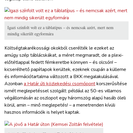
Igazi színfolt volt ez a táblatípus – és nemcsak azért, mert nem
mindig sikerült egyformára
Költségtakarékossági okokból cserélték le ezeket az
amúgy szép táblácskákat, a méret megmaradt, de a plexi-
előtétlappal fedett fémkeretbe könnyen – és olcsón! –
kicserélhető papírlapok kerültek, ezeknek csupán a külleme
és információtartalma változott a BKK megalakulásával.
Azonban
a Határ úti közlekedési csomópont
korszerűsítése
ismét meglepetéssel szolgált: például az 50-es villamos
végállomásán az oszlopot egy háromszög alapú hasáb öleli
körül, amin – minő meglepetés! – a menetrenden kívüli
hasznos információk is helyet kaptak.