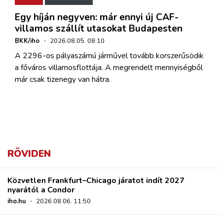
Egy híján negyven: már ennyi új CAF-
villamos szállít utasokat Budapesten
BKK/iho
·
2026.08.05. 08:10
A 2296-os pályaszámú járművel tovább korszerűsödik
a főváros villamosflottája. A megrendelt mennyiségből
már csak tizenegy van hátra.
RÖVIDEN
Közvetlen Frankfurt–Chicago járatot indít 2027
nyarától a Condor
iho.hu
·
2026.08.06. 11:50