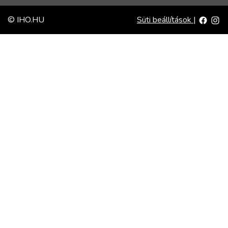
© IHO.HU
Süti beállítások
|