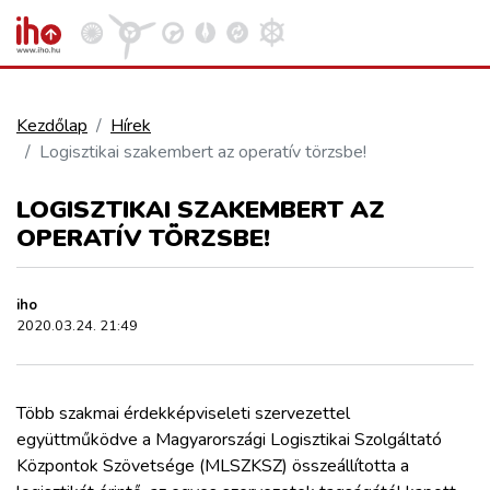
Kezdőlap
Hírek
Logisztikai szakembert az operatív törzsbe!
VASÚT
Kosár megtekintése
LOGISZTIKAI SZAKEMBERT AZ
KÖZÚT
OPERATÍV TÖRZSBE!
REPÜLÉS
iho
2020.03.24. 21:49
KÖZLEKEDÉSFEJLESZTÉS
Több szakmai érdekképviseleti szervezettel
ELLÁTÁSI LÁNC
együttműködve a Magyarországi Logisztikai Szolgáltató
Központok Szövetsége (MLSZKSZ) összeállította a