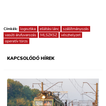
Címkék:
logisztika
ellátási lánc
szállítmányozás
vasúti árufuvarozás
MLSZKSZ
vészhelyzet
operatív törzs
KAPCSOLÓDÓ HÍREK