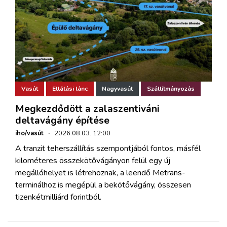
Vasút
Ellátási lánc
Nagyvasút
Szállítmányozás
Megkezdődött a zalaszentiváni
deltavágány építése
iho/vasút
·
2026.08.03. 12:00
A tranzit teherszállítás szempontjából fontos, másfél
kilométeres összekötővágányon felül egy új
megállóhelyet is létrehoznak, a leendő Metrans-
terminálhoz is megépül a bekötővágány, összesen
tizenkétmilliárd forintból.