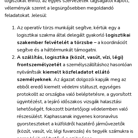
logisztikát érintő, az egyes szervezetek tagságától kapott,
ZÖLDÚT
véleményük szerint a legsürgősebben megoldandó
feladatokat. Jelesül:
HAJÓZÁS
Az operatív törzs munkáját segítve, kértük egy a
logisztikai szakma által delegált gyakorló
logisztikai
BLOG
szakember felvételét a törzsbe –
a koordinációt
segítve és a háttérmunkát támogatni.
ARCHÍVUM
A szállítás, logisztika (közút, vasút, vízi, légi)
frontszemélyzetét
a személyszállításhoz hasonlóan
nyilvánítsák
kiemelt közfeladatot ellátó
WEBSHOP
személyeknek
. Az ágazat dolgozói kapják meg az
ebből eredő kiemelt védelmi státuszt, egységes
BELÉPÉS
protokollt az országba való beléptetésre, a gyorsított
ügyintézést, a lejáró időszakos vizsgák halasztási
lehetőségét, fokozott büntetőjogi védelemben való
REGISZTRÁCIÓ
részesülést. Kaphassanak ingyenes koronavírus
gyorsteszteket a külföldről hazatérő járművezetők
(közút, vasút, víz, légi fuvarozás) és tegyék számukra is