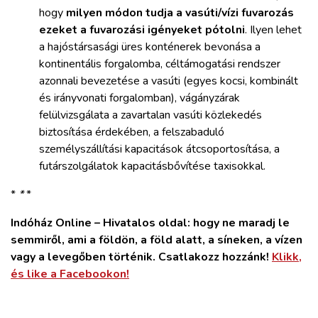
hogy
milyen módon tudja a vasúti/vízi fuvarozás
ezeket a fuvarozási igényeket pótolni
. Ilyen lehet
a hajóstársasági üres konténerek bevonása a
kontinentális forgalomba, céltámogatási rendszer
azonnali bevezetése a vasúti (egyes kocsi, kombinált
és irányvonati forgalomban), vágányzárak
felülvizsgálata a zavartalan vasúti közlekedés
biztosítása érdekében, a felszabaduló
személyszállítási kapacitások átcsoportosítása, a
futárszolgálatok kapacitásbővítése taxisokkal.
*
*
*
Indóház Online – Hivatalos oldal: hogy ne maradj le
semmiről, ami a földön, a föld alatt, a síneken, a vízen
vagy a levegőben történik. Csatlakozz hozzánk!
Klikk,
és like a Facebookon!