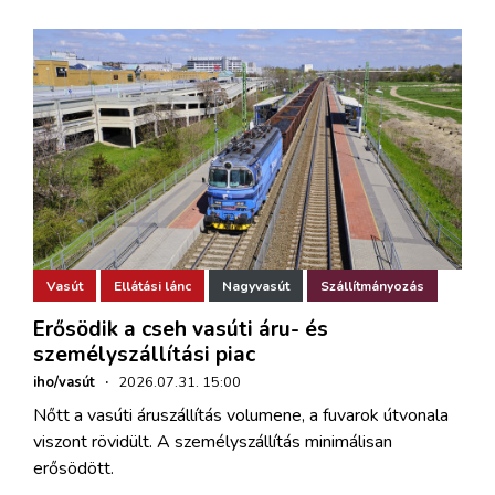
Vasút
Ellátási lánc
Nagyvasút
Szállítmányozás
Erősödik a cseh vasúti áru- és
személyszállítási piac
iho/vasút
·
2026.07.31. 15:00
Nőtt a vasúti áruszállítás volumene, a fuvarok útvonala
viszont rövidült. A személyszállítás minimálisan
erősödött.