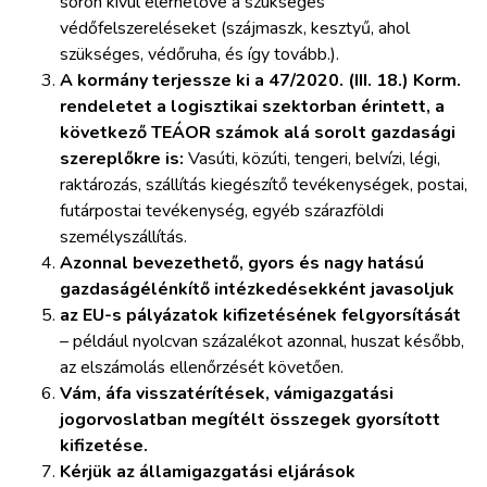
soron kívül elérhetővé a szükséges
védőfelszereléseket (szájmaszk, kesztyű, ahol
szükséges, védőruha, és így tovább.).
A kormány terjessze ki a 47/2020. (III. 18.) Korm.
rendeletet a logisztikai szektorban érintett, a
következő TEÁOR számok alá sorolt gazdasági
szereplőkre is:
Vasúti, közúti, tengeri, belvízi, légi,
raktározás, szállítás kiegészítő tevékenységek, postai,
futárpostai tevékenység, egyéb szárazföldi
személyszállítás.
Azonnal bevezethető, gyors és nagy hatású
gazdaságélénkítő intézkedések
ként javasoljuk
az EU-s pályázatok kifizetésének felgyorsítását
– például nyolcvan százalékot azonnal, huszat később,
az elszámolás ellenőrzését követően.
Vám, áfa visszatérítések, vámigazgatási
jogorvoslatban megítélt összegek gyorsított
kifizetése.
Kérjük az államigazgatási eljárások