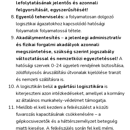
lefolytatásának jelentős és azonnali
felgyorsítását, egyszerűsítését!
Egyenlő teherviselés:
a folyamatosan dolgozó
logisztikai ágazatokhoz kapcsolódó hatósági
folyamatok folyamatossá tétele.
Akadálymentesítés
–
a jelenlegi adminisztratív
és fizikai forgalmi akadályok azonnali
megszüntetése, szükség szerint jogszabály
változtatással és nemzetközi egyeztetéssel!
A
hatósági szervek 0-24 ügyeleti rendjének biztosítása,
zöldfolyosós áruszállítási útvonalak kijelölése tranzit
és nemzeti szállításra is.
A logisztikán belül
a gyártási logisztikára
is
kiterjeszteni azon intézkedéseket, amellyel a kormány
az általános munkahely-védelmet támogatja.
Mielőbb el kell kezdeni a felkészülést a közúti
fuvarozás kapacitásának csökkenésére – a
gépkocsivezetők és a háttérszemélyzet betegség
miatti kiesése. A felkészülés során fel kell mérni,