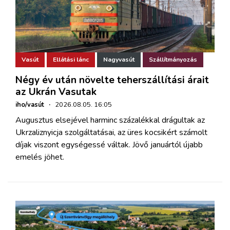
Vasút
Ellátási lánc
Nagyvasút
Szállítmányozás
Négy év után növelte teherszállítási árait
az Ukrán Vasutak
iho/vasút
·
2026.08.05. 16:05
Augusztus elsejével harminc százalékkal drágultak az
Ukrzaliznyicja szolgáltatásai, az üres kocsikért számolt
díjak viszont egységessé váltak. Jövő januártól újabb
emelés jöhet.