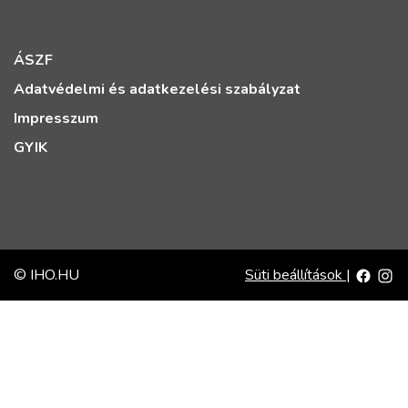
ÁSZF
Adatvédelmi és adatkezelési szabályzat
Impresszum
GYIK
© IHO.HU
Süti beállítások
|