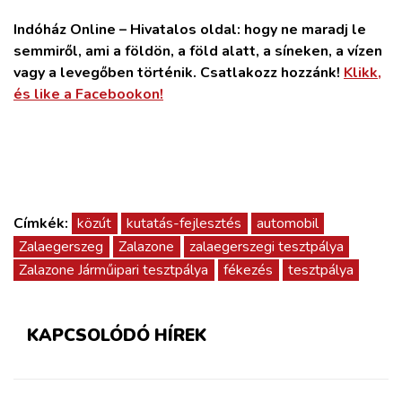
Indóház Online – Hivatalos oldal: hogy ne maradj le
semmiről, ami a földön, a föld alatt, a síneken, a vízen
vagy a levegőben történik. Csatlakozz hozzánk!
Klikk,
és like a Facebookon!
Címkék:
közút
kutatás-fejlesztés
automobil
Zalaegerszeg
Zalazone
zalaegerszegi tesztpálya
Zalazone Járműipari tesztpálya
fékezés
tesztpálya
KAPCSOLÓDÓ HÍREK