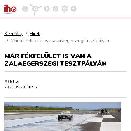
Kezdőlap
Hírek
Már fékfelület is van a zalaegerszegi tesztpályán
VASÚT
Kosár megtekintése
MÁR FÉKFELÜLET IS VAN A
KÖZÚT
ZALAEGERSZEGI TESZTPÁLYÁN
REPÜLÉS
MTI/iho
2020.05.20. 18:55
KÖZLEKEDÉSFEJLESZTÉS
ELLÁTÁSI LÁNC