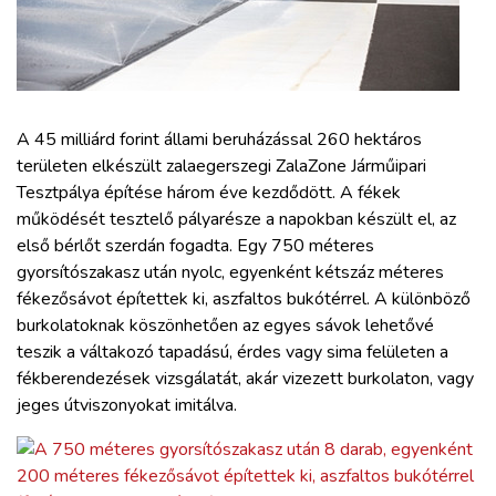
ZÖLDÚT
HAJÓZÁS
BLOG
A 4
5 milliárd forint állami beruházással 260 hektáros
területen elkészült
zalaegerszegi ZalaZone Járműipari
Tesztpálya építése három éve kezdődött. A fékek
ARCHÍVUM
működését tesztelő pályarésze a napokban készült el,
az
első bérlőt
szerdán fogadta
. Egy 750 méteres
WEBSHOP
gyorsítószakasz után nyolc, egyenként kétszáz méteres
fékezősávot építettek ki, aszfaltos bukótérrel. A különböző
burkolatoknak köszönhetően az egyes sávok lehetővé
BELÉPÉS
teszik a váltakozó tapadású, érdes vagy sima felületen a
fékberendezések vizsgálatát, akár vizezett burkolaton, vagy
REGISZTRÁCIÓ
jeges útviszonyokat imitálva.