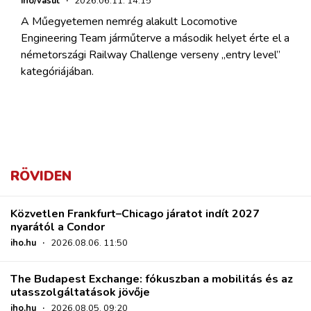
iho/vasút
·
2026.06.11. 14:15
A Műegyetemen nemrég alakult Locomotive
Engineering Team járműterve a második helyet érte el a
németországi Railway Challenge verseny „entry level”
kategóriájában.
RÖVIDEN
Közvetlen Frankfurt–Chicago járatot indít 2027
nyarától a Condor
iho.hu
·
2026.08.06. 11:50
The Budapest Exchange: fókuszban a mobilitás és az
utasszolgáltatások jövője
iho.hu
·
2026.08.05. 09:20