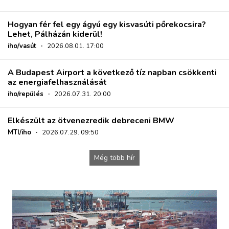
Hogyan fér fel egy ágyú egy kisvasúti pőrekocsira?
Lehet, Pálházán kiderül!
iho/vasút
·
2026.08.01. 17:00
A Budapest Airport a következő tíz napban csökkenti
az energiafelhasználását
iho/repülés
·
2026.07.31. 20:00
Elkészült az ötvenezredik debreceni BMW
MTI/iho
·
2026.07.29. 09:50
Még több hír