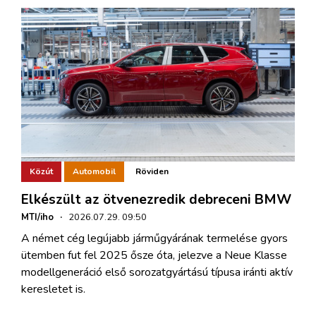
Közút
Automobil
Röviden
Elkészült az ötvenezredik debreceni BMW
MTI/iho
·
2026.07.29. 09:50
A német cég legújabb járműgyárának termelése gyors
ütemben fut fel 2025 ősze óta, jelezve a Neue Klasse
modellgeneráció első sorozatgyártású típusa iránti aktív
keresletet is.