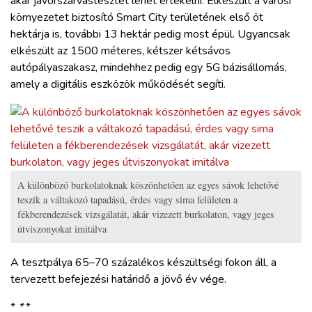
akár jávorszarvastesztet lehet értékelni. Elkészült a városi
környezetet biztosító Smart City területének első öt
hektárja is, további 13 hektár pedig most épül. Ugyancsak
elkészült az 1500 méteres, kétszer kétsávos
autópályaszakasz, mindehhez pedig egy 5G bázisállomás,
amely a digitális eszközök működését segíti.
A különböző burkolatoknak köszönhetően az egyes sávok lehetővé
teszik a váltakozó tapadású, érdes vagy sima felületen a
fékberendezések vizsgálatát, akár vizezett burkolaton, vagy jeges
útviszonyokat imitálva
A tesztpálya 65–70 százalékos készültségi fokon áll, a
tervezett befejezési határidő a jövő év vége.
*
*
*