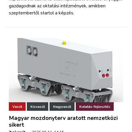
gazdagodnak az oktatási intézmények, amikben
szeptembertől startol a képzés.
Vasút
Kisvasút
Nagyvasút
Kutatás-fejlesztés
Magyar mozdonyterv aratott nemzetközi
sikert