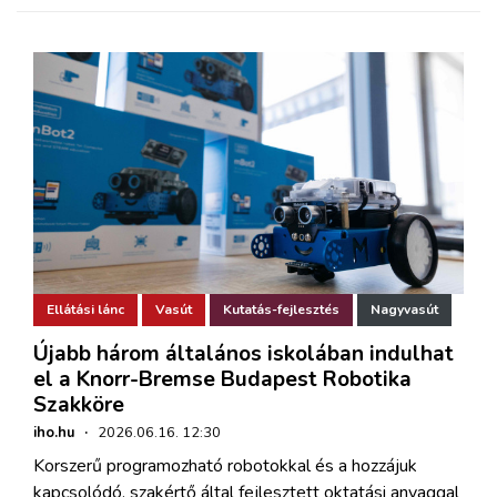
Ellátási lánc
Vasút
Kutatás-fejlesztés
Nagyvasút
Újabb három általános iskolában indulhat
el a Knorr-Bremse Budapest Robotika
Szakköre
iho.hu
·
2026.06.16. 12:30
Korszerű programozható robotokkal és a hozzájuk
kapcsolódó, szakértő által fejlesztett oktatási anyaggal