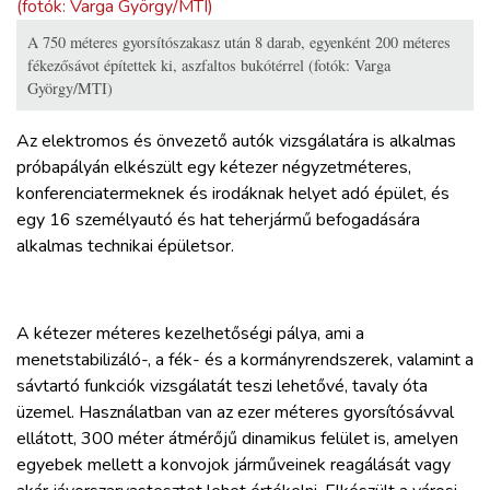
A 750 méteres gyorsítószakasz után 8 darab, egyenként 200 méteres
fékezősávot építettek ki, aszfaltos bukótérrel (fotók: Varga
György/MTI)
Az elektromos és önvezető autók vizsgálatára is alkalmas
próbapályán elkészült egy kétezer négyzetméteres,
konferenciatermeknek és irodáknak helyet adó épület, és
egy 16 személyautó és hat teherjármű befogadására
alkalmas technikai épületsor.
A kétezer méteres kezelhetőségi pálya, ami a
menetstabilizáló-, a fék- és a kormányrendszerek, valamint a
sávtartó funkciók vizsgálatát teszi lehetővé,
tavaly óta
üzemel
. Használatban van az ezer méteres gyorsítósávval
ellátott, 300 méter átmérőjű dinamikus felület is, amelyen
egyebek mellett a konvojok járműveinek reagálását vagy