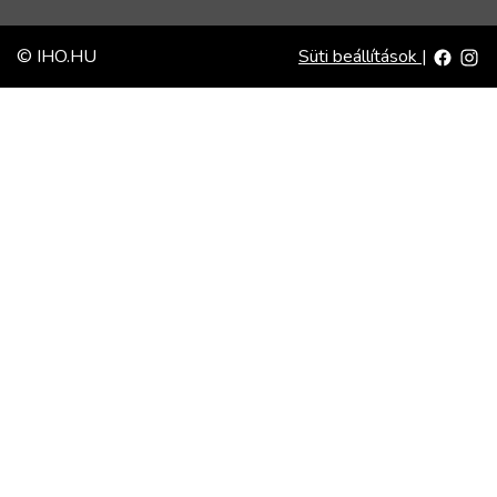
© IHO.HU
Süti beállítások
|