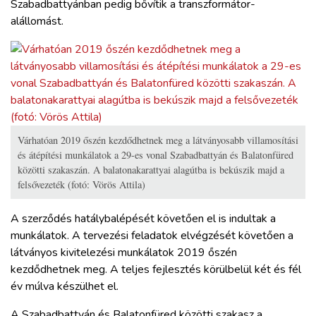
Szabadbattyánban pedig bővítik a transzformátor-
alállomást.
Várhatóan 2019 őszén kezdődhetnek meg a látványosabb villamosítási
és átépítési munkálatok a 29-es vonal Szabadbattyán és Balatonfüred
közötti szakaszán. A balatonakarattyai alagútba is bekúszik majd a
felsővezeték (fotó: Vörös Attila)
A szerződés hatálybalépését követően el is indultak a
munkálatok. A tervezési feladatok elvégzését követően a
látványos kivitelezési munkálatok 2019 őszén
kezdődhetnek meg. A teljes fejlesztés körülbelül két és fél
év múlva készülhet el.
A Szabadbattyán és Balatonfüred közötti szakasz a