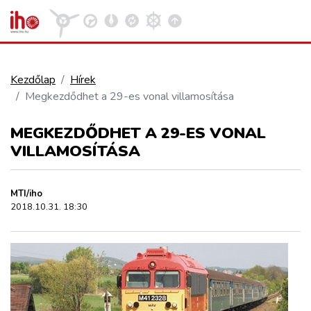
Kezdőlap
Hírek
Megkezdődhet a 29-es vonal villamosítása
VASÚT
Kosár megtekintése
MEGKEZDŐDHET A 29-ES VONAL
KÖZÚT
VILLAMOSÍTÁSA
REPÜLÉS
MTI/iho
2018.10.31. 18:30
KÖZLEKEDÉSFEJLESZTÉS
ELLÁTÁSI LÁNC