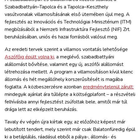
Szabadbattyán–Tapolca és a Tapolca–Keszthely
vasútvonalak villamosításának első ütemében újul meg. A
fejlesztés az Innovációs és Technológiai Minisztérium (ITM)
megbízásából a Nemzeti Infrastruktúra Fejlesztő (NIF) Zrt.
beruházásában, uniós és hazai forrásból valósul meg.
Az eredeti tervek szerint a villamos vontatás lehetősége
Aszófőig épült volna ki,
a meglévő, szabadbattyáni
alállomást bővítése, valamint egy új, aszófői alállomást
létrehozása mellett. A program a villamosításon kívül kilenc
állomás és hét megállóhely korszerűsítését is magába
foglalta. A közbeszerzésre azonban
eredménytelenül zárult:
mindegyik ajánlat ára túllépte a költségplafont – a részvételi
felhívásba annyi fejlesztést zsúfoltak bele, amitől már túl
drága lett az elképzelt beruházás.
Tavaly év végén újra kiírtak egy, az előzőhöz képest már
lebutított tendert, mely szerint már csak Balatonfüredig épül
ki a betáplálás, ráadásul ebből a pálya-, állomás- és