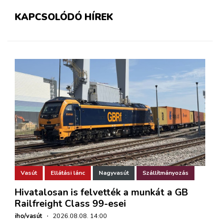
KAPCSOLÓDÓ HÍREK
Vasút
Ellátási lánc
Nagyvasút
Szállítmányozás
Hivatalosan is felvették a munkát a GB
Railfreight Class 99-esei
iho/vasút
·
2026.08.08. 14:00