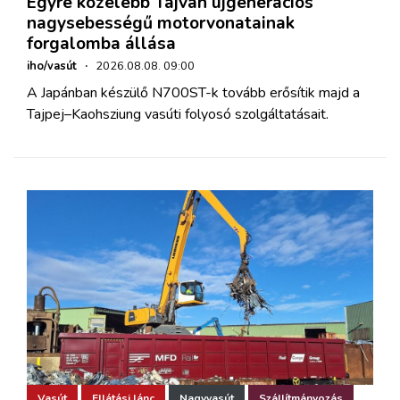
Egyre közelebb Tajvan újgenerációs
nagysebességű motorvonatainak
forgalomba állása
iho/vasút
·
2026.08.08. 09:00
A Japánban készülő N700ST-k tovább erősítik majd a
Tajpej–Kaohsziung vasúti folyosó szolgáltatásait.
Vasút
Ellátási lánc
Nagyvasút
Szállítmányozás