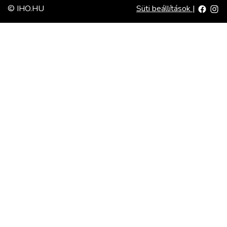
© IHO.HU
Süti beállítások
|