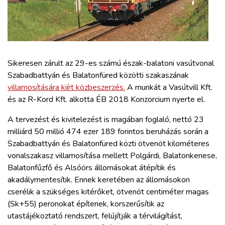
ZÖLDÚT
HAJÓZÁS
BLOG
Sikeresen zárult az 29-es számú észak-balatoni vasútvonal
Szabadbattyán és Balatonfüred közötti szakaszának
villamosítására kiírt közbeszerzés.
A munkát a Vasútvill Kft.
ARCHÍVUM
és az R-Kord Kft. alkotta ÉB 2018 Konzorcium nyerte el.
A tervezést és kivitelezést is magában foglaló, nettó 23
WEBSHOP
milliárd 50 millió 474 ezer 189 forintos beruházás során a
Szabadbattyán és Balatonfüred közti ötvenöt kilométeres
BELÉPÉS
vonalszakasz villamosítása mellett Polgárdi, Balatonkenese,
Balatonfűzfő és Alsóörs állomásokat átépítik és
akadálymentesítik. Ennek keretében az állomásokon
REGISZTRÁCIÓ
cserélik a szükséges kitérőket, ötvenöt centiméter magas
(Sk+55) peronokat építenek, korszerűsítik az
utastájékoztató rendszert, felújítják a térvilágítást,