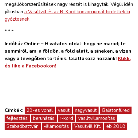
megállókorszerűsítések nagy részét is kihagyták. Végül idén
júliusban
a Vasútvill és az R-Kord konzorciumát hirdettek ki
győztesnek.
* * *
Indóház Online – Hivatalos oldal: hogy ne maradj le
semmiről, ami a földön, a föld alatt, a síneken, a vízen
vagy a levegőben történik. Csatlakozz hozzánk!
Klikk,
és like a Facebookon!
Címkék:
29-es vonal
vasút
nagyvasút
Balatonfüred
fejlesztés
beruházás
r-kord
vasútvillamosítás
Szabadbattyán
villamosítás
Vasútvill Kft.
éb 2018