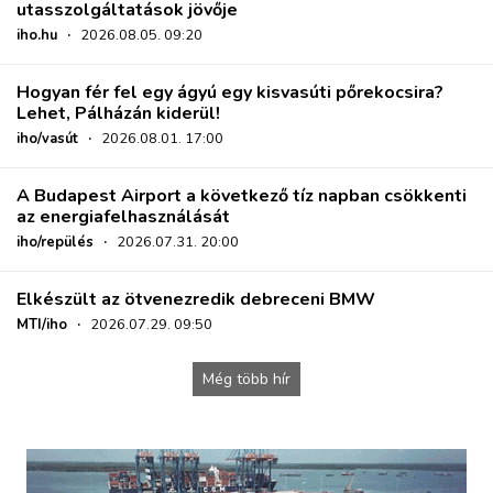
utasszolgáltatások jövője
iho.hu
·
2026.08.05. 09:20
Hogyan fér fel egy ágyú egy kisvasúti pőrekocsira?
Lehet, Pálházán kiderül!
iho/vasút
·
2026.08.01. 17:00
A Budapest Airport a következő tíz napban csökkenti
az energiafelhasználását
iho/repülés
·
2026.07.31. 20:00
Elkészült az ötvenezredik debreceni BMW
MTI/iho
·
2026.07.29. 09:50
Még több hír