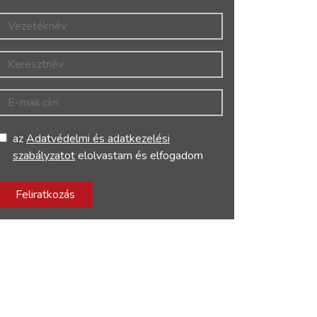
Vezetéknév
Keresztnév
E-mail cím
az
Adatvédelmi és adatkezelési
szabályzatot
elolvastam és elfogadom
Feliratkozás