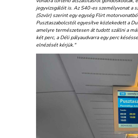
vonatra történő átszállításról gondoskodtak, 
jegyvizsgálóit is. Az S40-es személyvonat a s
(Szvör) szerint egy egység Flirt motorvonatbó
Pusztaszabolcstól egyesítve közlekedett a D
amelyre természetesen át tudott szállni a má
két perc, a Déli pályaudvarra egy perc késéss
elnézését kérjük."