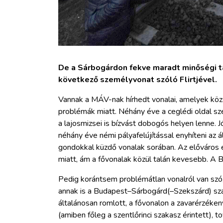
De a Sárbogárdon fekve maradt minőségi táv
következő személyvonat szóló Flirtjével.
Vannak a MÁV-nak hírhedt vonalai, amelyek köz
problémák miatt. Néhány éve a ceglédi oldal sz
a lajosmizsei is bízvást dobogós helyen lenne. J
néhány éve némi pályafelújítással enyhíteni az 
gondokkal küzdő vonalak sorában. Az előváros e
miatt, ám a fővonalak közül talán kevesebb. 
Pedig korántsem problémátlan vonalról van szó, 
annak is a Budapest–Sárbogárd(–Szekszárd) sz
általánosan romlott, a fővonalon a zavarérzéke
(amiben főleg a szentlőrinci szakasz érintett)