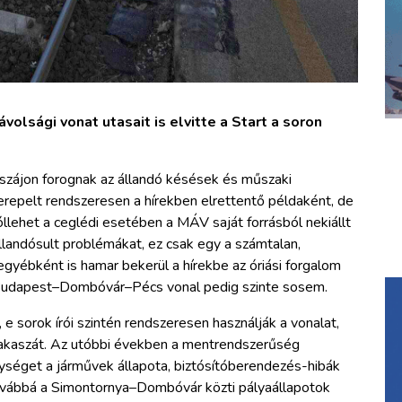
olsági vonat utasait is elvitte a Start a soron
szájon forognak az állandó késések és műszaki
erepelt rendszeresen a hírekben elrettentő példaként, de
óllehet a ceglédi esetében a MÁV saját forrásból nekiállt
állandósult problémákat, ez csak egy a számtalan,
gyébként is hamar bekerül a hírekbe az óriási forgalom
A Budapest–Dombóvár–Pécs vonal pedig szinte sosem.
e sorok írói szintén rendszeresen használják a vonalat,
akaszát. Az utóbbi években a mentrendszerűség
nységet a járművek állapota, biztósítóberendezés-hibák
, továbbá a Simontornya–Dombóvár közti pályaállapotok