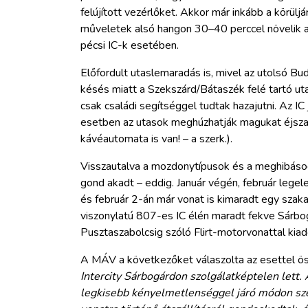
felújított vezérlőket. Akkor már inkább a körülj
műveletek alsó hangon 30–40 perccel növelik a
pécsi IC-k esetében.
Előfordult utaslemaradás is, mivel az utolsó Bu
késés miatt a Szekszárd/Bátaszék felé tartó ut
csak családi segítséggel tudtak hazajutni. Az IC 
esetben az utasok meghúzhatják magukat éjsza
kávéautomata is van! – a szerk.).
Visszautalva a mozdonytípusok és a meghibáso
gond akadt – eddig. Január végén, február legel
és február 2-án már vonat is kimaradt egy sz
viszonylatú 807-es IC élén maradt fekve Sárbo
Pusztaszabolcsig szóló Flirt-motorvonattal kiad
A MÁV a következőket válaszolta az esettel ö
Intercity Sárbogárdon szolgálatképtelen lett. 
legkisebb kényelmetlenséggel járó módon sz