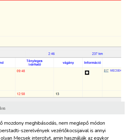
lon
 elő mozdony meghibásodás, nem meglepő módon
lberstadti-szerelvények vezérlőkocsijaival is annyi
 olyan Mecsek intercityt, amin használják az egykor