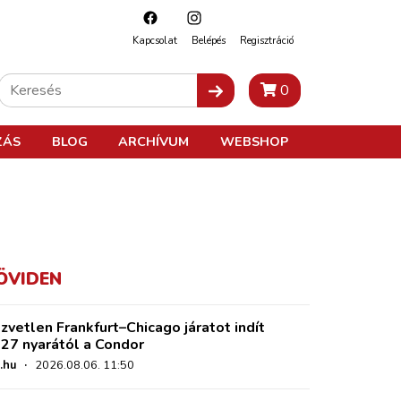
Kapcsolat
Belépés
Regisztráció
0
ZÁS
BLOG
ARCHÍVUM
WEBSHOP
ÖVIDEN
zvetlen Frankfurt–Chicago járatot indít
27 nyarától a Condor
.hu
·
2026.08.06. 11:50