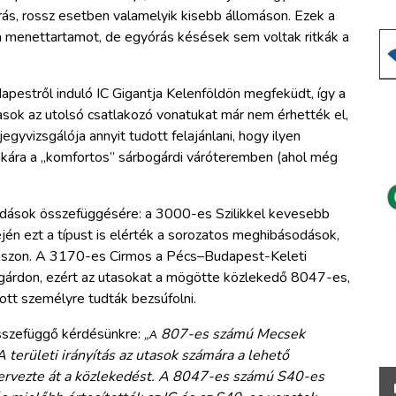
árás, rossz esetben valamelyik kisebb állomáson. Ezek a
 menettartamot, de egyórás késések sem voltak ritkák a
dapestről induló IC Gigantja Kelenföldön megfeküdt, így a
asok az utolsó csatlakozó vonatukat már nem érhették el,
jegyvizsgálója annyit tudott felajánlani, hogy ilyen
kára a „komfortos” sárbogárdi váróteremben (ahol még
dások összefüggésére: a 3000-es Szilikkel kevesebb
ején ezt a típust is elérték a sorozatos meghibásodások,
akaszon. A 3170-es Cirmos a Pécs–Budapest-Keleti
gárdon, ezért az utasokat a mögötte közlekedő 8047-es,
ott személyre tudták bezsúfolni.
sszefüggő kérdésünkre:
807-es számú Mecsek
„A
A területi irányítás az utasok számára a lehető
ervezte át a közlekedést. A 8047-es számú S40-es