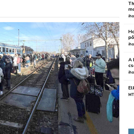
Th
mo
iho
Ho
pő
iho
A 
cs
ih
El
MT