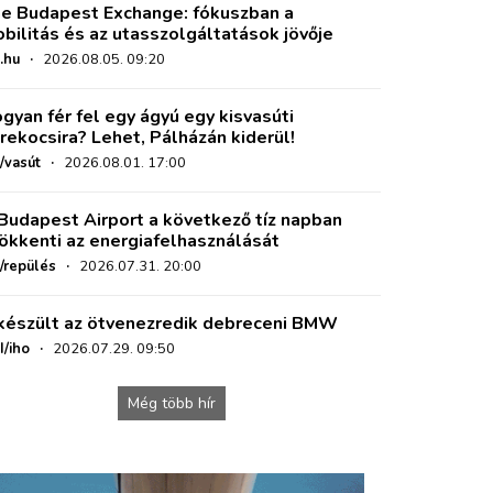
e Budapest Exchange: fókuszban a
bilitás és az utasszolgáltatások jövője
.hu
·
2026.08.05. 09:20
gyan fér fel egy ágyú egy kisvasúti
rekocsira? Lehet, Pálházán kiderül!
/vasút
·
2026.08.01. 17:00
Budapest Airport a következő tíz napban
ökkenti az energiafelhasználását
o/repülés
·
2026.07.31. 20:00
készült az ötvenezredik debreceni BMW
I/iho
·
2026.07.29. 09:50
Még több hír