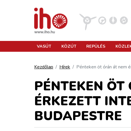
VASÚT
VASÚT
KÖZÚT
REPÜLÉS
KÖZLE
KÖZÚT
Kezdőlap
Hírek
Pénteken öt órán át nem ér
REPÜLÉS
PÉNTEKEN ÖT 
ÉRKEZETT INT
KÖZLEKEDÉSFEJLESZTÉS
BUDAPESTRE
ELLÁTÁSI LÁNC