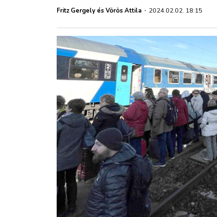
ZÖLDÚT
Fritz Gergely és Vörös Attila
·
2024.02.02. 18:15
HAJÓZÁS
BLOG
ARCHÍVUM
WEBSHOP
BELÉPÉS
REGISZTRÁCIÓ