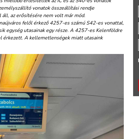
és mielőbb értesítették az IC és az S40-es vonatok
zemélyszállító vonatok összeállítási rendje
l áll, az erősítésére nem volt már mód.
unaújváros felől érkező 4257-es számú S42-es vonattal,
sik egység utasainak egy része. A 4257-es Kelenföldre
el érkezett. A kellemetlenségek miatt utasaink