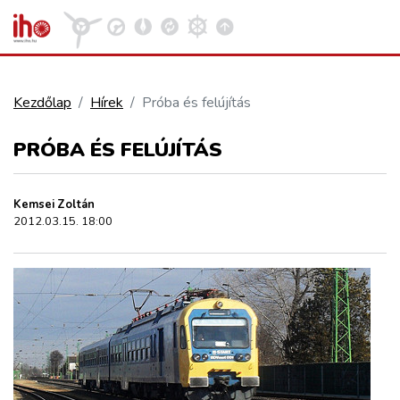
Kezdőlap
Hírek
Próba és felújítás
VASÚT
PRÓBA ÉS FELÚJÍTÁS
Kosár megtekintése
KÖZÚT
Kemsei Zoltán
2012.03.15. 18:00
REPÜLÉS
KÖZLEKEDÉSFEJLESZTÉS
ELLÁTÁSI LÁNC