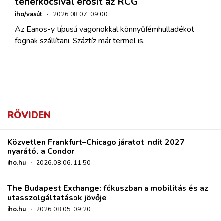
teherkocsival erősít az RCG
iho/vasút
·
2026.08.07. 09:00
Az Eanos-y típusú vagonokkal könnyűfémhulladékot
fognak szállítani. Száztíz már termel is.
RÖVIDEN
Közvetlen Frankfurt–Chicago járatot indít 2027
nyarától a Condor
iho.hu
·
2026.08.06. 11:50
The Budapest Exchange: fókuszban a mobilitás és az
utasszolgáltatások jövője
iho.hu
·
2026.08.05. 09:20