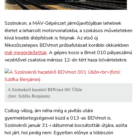
ZÖLDÚT
HAJÓZÁS
Szolnokon, a MÁV-Gépészet járműjavítójában lehelnek
életet a leharcolt motorvonatokba, a szokásos műveleteken
kívül kisebb átépítések is folynak. Az első új
BLOG
fékezőszelepes BDVmot próbafutásait korábbi cikkünkben
már megörökítettük
. A gépes kocsi a Bmxt 010 pályaszámú
ARCHÍVUM
vezérlővel csatolva március 12-én tért haza Istvántelekre.
WEBSHOP
A Szolnokról hazatérő BDVmot 001 Üllőn
BELÉPÉS
(fotó: Szlifka Benjámin)
Csillog-villog, ám néha még a javítás utáni
REGISZTRÁCIÓ
gyermekbetegségeivel küzd a 013-as BDVmot is.
Szolnokról január 31-i dátummal bocsátották útjára, azóta
hol járt, hol pedig nem. Egyetlen előnye a többszöri