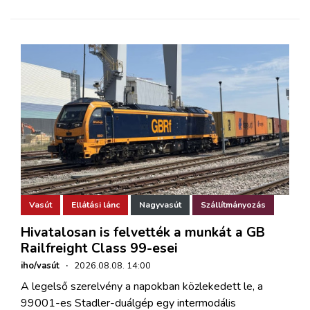
Vasút
Ellátási lánc
Nagyvasút
Szállítmányozás
Hivatalosan is felvették a munkát a GB
Railfreight Class 99-esei
iho/vasút
·
2026.08.08. 14:00
A legelső szerelvény a napokban közlekedett le, a
99001-es Stadler-duálgép egy intermodális