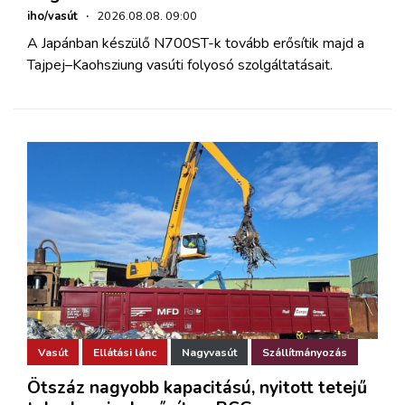
iho/vasút
·
2026.08.08. 09:00
A Japánban készülő N700ST-k tovább erősítik majd a
Tajpej–Kaohsziung vasúti folyosó szolgáltatásait.
Vasút
Ellátási lánc
Nagyvasút
Szállítmányozás
Ötszáz nagyobb kapacitású, nyitott tetejű