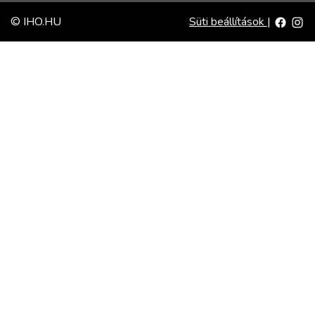
© IHO.HU
Süti beállítások
|