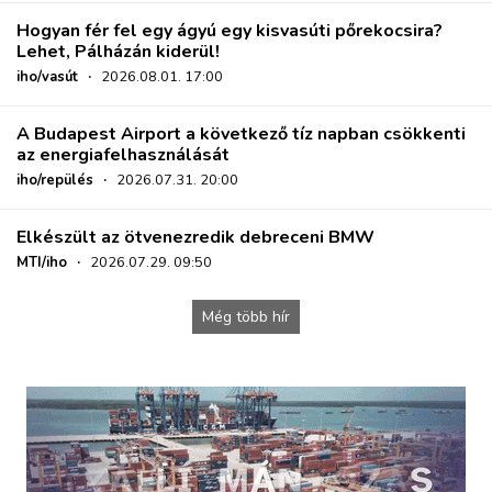
Hogyan fér fel egy ágyú egy kisvasúti pőrekocsira?
Lehet, Pálházán kiderül!
iho/vasút
·
2026.08.01. 17:00
A Budapest Airport a következő tíz napban csökkenti
az energiafelhasználását
iho/repülés
·
2026.07.31. 20:00
Elkészült az ötvenezredik debreceni BMW
MTI/iho
·
2026.07.29. 09:50
Még több hír