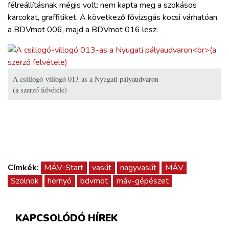
félreállításnak mégis volt: nem kapta meg a szokásos
karcokat, graffitiket. A következő fővizsgás kocsi várhatóan
a BDVmot 006, majd a BDVmot 016 lesz.
A csillogó-villogó 013-as a Nyugati pályaudvaron
(a szerző felvétele)
Címkék:
MÁV-Start
vasút
nagyvasút
MÁV
Szolnok
hernyó
bdvmot
máv-gépészet
KAPCSOLÓDÓ HÍREK