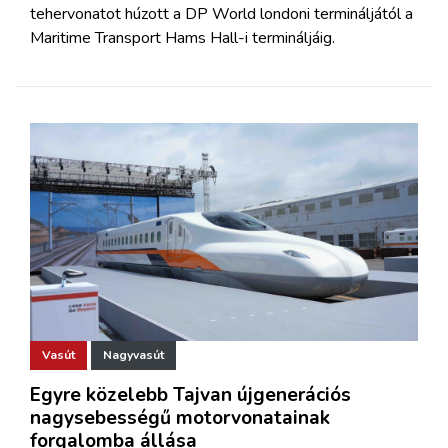
tehervonatot húzott a DP World londoni termináljától a
Maritime Transport Hams Hall-i termináljáig.
Vasút
Nagyvasút
Egyre közelebb Tajvan újgenerációs
nagysebességű motorvonatainak
forgalomba állása