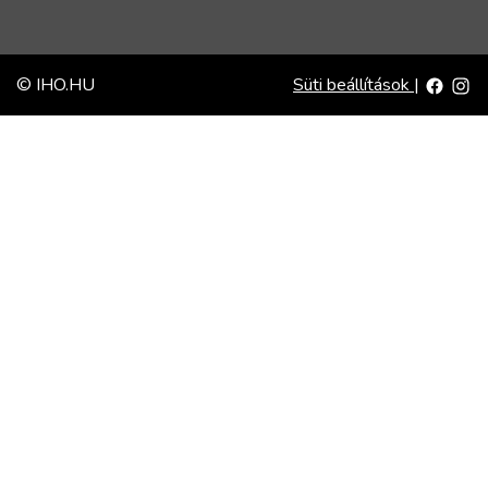
© IHO.HU
Süti beállítások
|