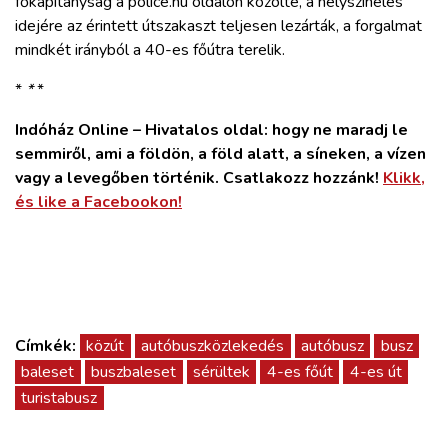
főkapitányság a police.hu oldalon közölte, a helyszínelés
ZÖLDÚT
idejére az érintett útszakaszt teljesen lezárták, a forgalmat
mindkét irányból a 40-es főútra terelik.
HAJÓZÁS
*
*
*
BLOG
Indóház Online – Hivatalos oldal: hogy ne maradj le
semmiről, ami a földön, a föld alatt, a síneken, a vízen
vagy a levegőben történik. Csatlakozz hozzánk!
Klikk,
ARCHÍVUM
és like a Facebookon!
WEBSHOP
BELÉPÉS
Címkék:
közút
autóbuszközlekedés
autóbusz
busz
REGISZTRÁCIÓ
baleset
buszbaleset
sérültek
4-es főút
4-es út
turistabusz