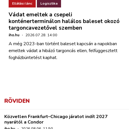
Ellátási lánc
Logisztika
Vádat emeltek a csepeli
konténerterminálon halálos baleset okozó
targoncavezetővel szemben
iho.hu
·
2026.07.28. 14:00
A még 2023-ban történt baleset kapcsán a napokban
emeltek vádat a hibázó targoncás ellen, felfüggesztett
fogházbüntetést kaphat.
RÖVIDEN
Közvetlen Frankfurt–Chicago járatot indít 2027
nyarától a Condor
iho.hu
·
2026.08.06. 11:50