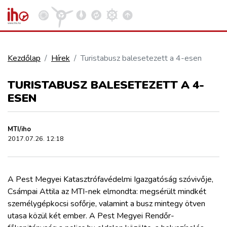
Kezdőlap
Hírek
Turistabusz balesetezett a 4-esen
VASÚT
TURISTABUSZ BALESETEZETT A 4-
Kosár megtekintése
ESEN
KÖZÚT
MTI/iho
REPÜLÉS
2017.07.26. 12:18
KÖZLEKEDÉSFEJLESZTÉS
A Pest Megyei Katasztrófavédelmi Igazgatóság szóvivője,
Csámpai Attila
az MTI-nek elmondta: megsérült mindkét
ELLÁTÁSI LÁNC
személygépkocsi sofőrje, valamint a busz mintegy ötven
utasa közül két ember. A Pest Megyei Rendőr-