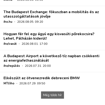
The Budapest Exchange: fókuszban a mobilitás és az
utasszolgáltatások jövője
iho.hu
·
2026.08.05. 09:20
Hogyan fér fel egy ágyú egy kisvasúti pőrekocsira?
Lehet, Pálházán kiderül!
iho/vasút
·
2026.08.01. 17:00
A Budapest Airport a következő tíz napban csökkenti
az energiafelhasználását
iho/repülés
·
2026.07.31. 20:00
Elkészült az ötvenezredik debreceni BMW
MTI/iho
·
2026.07.29. 09:50
Még több hír