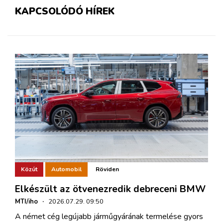
KAPCSOLÓDÓ HÍREK
Közút
Automobil
Röviden
Elkészült az ötvenezredik debreceni BMW
MTI/iho
·
2026.07.29. 09:50
A német cég legújabb járműgyárának termelése gyors