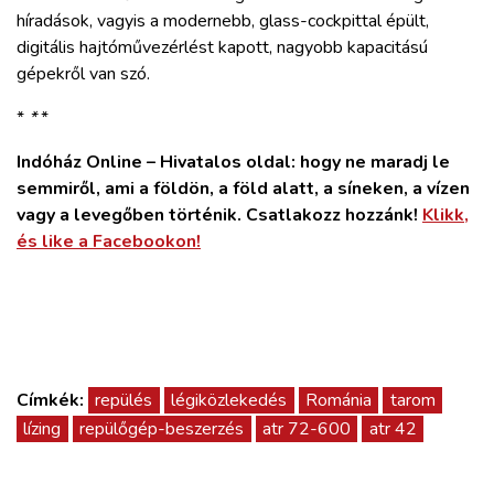
híradások, vagyis a modernebb, glass-cockpittal épült,
digitális hajtóművezérlést kapott, nagyobb kapacitású
gépekről van szó.
*
*
*
Indóház Online – Hivatalos oldal: hogy ne maradj le
semmiről, ami a földön, a föld alatt, a síneken, a vízen
vagy a levegőben történik. Csatlakozz hozzánk!
Klikk,
és like a Facebookon!
Címkék:
repülés
légiközlekedés
Románia
tarom
lízing
repülőgép-beszerzés
atr 72-600
atr 42