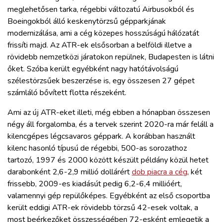
meglehetősen tarka, régebbi változatú Airbusokból és
Boeingokból álló keskenytörzsű gépparkjának
modernizálása, ami a cég közepes hosszúságú hálózatát
frissíti majd. Az ATR-ek elsősorban a belföldi illetve a
rövidebb nemzetközi járatokon repülnek, Budapesten is látni
őket. Szóba került egyébként nagy hatótávolságú
szélestörzsűek beszerzése is, egy összesen 27 gépet
számláló bővített flotta részeként.
Ami az új ATR-eket illeti, még ebben a hónapban összesen
négy áll forgalomba, és a tervek szerint 2020-ra már feláll a
kilencgépes légcsavaros géppark. A korábban használt
kilenc hasonló típusú de régebbi, 500-as sorozathoz
tartozó, 1997 és 2000 között készült példány közül hetet
darabonként 2,6-2,9 millió dollárért
dob piacra a cég
, két
frissebb, 2009-es kiadásút pedig 6,2-6,4 millióért,
valamennyi gép repülőképes. Egyébként az első csoportba
került eddigi ATR-ek rövidebb törzsű 42-esek voltak, a
most beérkezőket összességében 72-esként emlegetik a