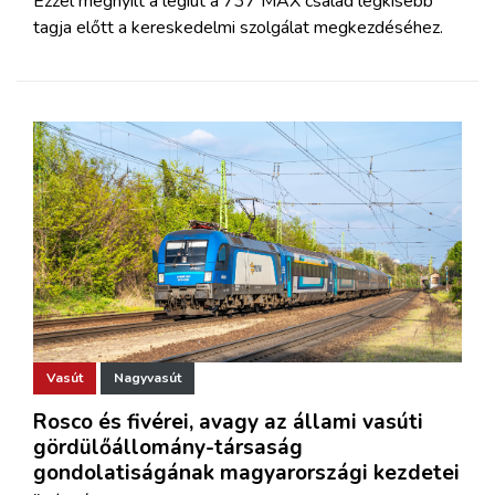
Ezzel megnyílt a légiút a 737 MAX család legkisebb
tagja előtt a kereskedelmi szolgálat megkezdéséhez.
Vasút
Nagyvasút
Rosco és fivérei, avagy az állami vasúti
gördülőállomány-társaság
gondolatiságának magyarországi kezdetei