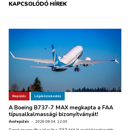
KAPCSOLÓDÓ HÍREK
Repülés
Légiközlekedés
A Boeing B737-7 MAX megkapta a FAA
típusalkalmassági bizonyítványát!
iho/repülés
·
2026.08.04. 12:00