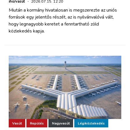
iho/vasút
·
2026.07.15. 12:20
Miután a kormány hivatalosan is megszerezte az uniós
források egy jelentős részét, az is nyilvánvalóvá vált,
hogy legnagyobb keretet a fenntartható zöld
közlekedés kapja.
Vasút
Repülés
Nagyvasút
Légiközlekedés