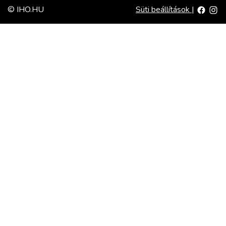
© IHO.HU
Süti beállítások
|