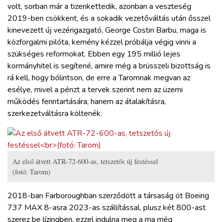
volt, sorban már a tizenkettedik, azonban a veszteség
2019-ben csökkent, és a sokadik vezetőváltás után ősszel
kinevezett új vezérigazgató, George Costin Barbu, maga is
közforgalmi pilóta, kemény kézzel próbálja végig vinni a
szükséges reformokat. Ebben egy 195 millió lejes
kormányhitel is segítené, amire még a brüsszeli bizottság is
rá kell, hogy bólintson, de erre a Taromnak megvan az
esélye, mivel a pénzt a tervek szerint nem az üzemi
működés fenntartására, hanem az átalakításra,
szerkezetváltásra költenék.
Az első átvett ATR-72-600-as, tetszetős új festéssel
(fotó: Tarom)
2018-ban Farboroughban szerződött a társaság öt Boeing
737 MAX 8-asra 2023-as szállítással, plusz két 800-ast
szerez be lízingben, ezzel indulna meg a ma még