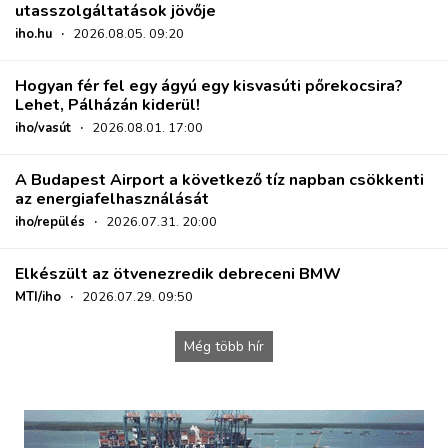
utasszolgáltatások jövője
iho.hu
·
2026.08.05. 09:20
Hogyan fér fel egy ágyú egy kisvasúti pőrekocsira?
Lehet, Pálházán kiderül!
iho/vasút
·
2026.08.01. 17:00
A Budapest Airport a következő tíz napban csökkenti
az energiafelhasználását
iho/repülés
·
2026.07.31. 20:00
Elkészült az ötvenezredik debreceni BMW
MTI/iho
·
2026.07.29. 09:50
Még több hír