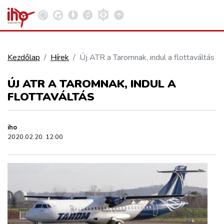
Kezdőlap
Hírek
Új ATR a Taromnak, indul a flottaváltás
VASÚT
ÚJ ATR A TAROMNAK, INDUL A
Kosár megtekintése
FLOTTAVÁLTÁS
KÖZÚT
iho
REPÜLÉS
2020.02.20. 12:00
KÖZLEKEDÉSFEJLESZTÉS
ELLÁTÁSI LÁNC