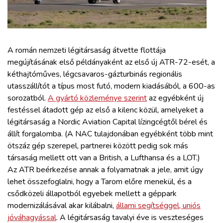
ZÖLDÚT
HAJÓZÁS
A román nemzeti légitársaság átvette flottája
BLOG
megújításának első példányaként az első új ATR-72-esét, a
kéthajtóműves, légcsavaros-gázturbinás regionális
utasszállítót a típus most futó, modern kiadásából, a 600-as
ARCHÍVUM
sorozatból.
A gyártó közleménye szerint
az egyébként új
festéssel átadott gép az első a kilenc közül, amelyeket a
WEBSHOP
légitársaság a Nordic Aviation Capital lízingcégtől bérel és
állít forgalomba. (A NAC tulajdonában egyébként több mint
ötszáz gép szerepel, partnerei között pedig sok más
BELÉPÉS
társaság mellett ott van a British, a Lufthansa és a LOT.)
Az ATR beérkezése annak a folyamatnak a jele, amit úgy
REGISZTRÁCIÓ
lehet összefoglalni, hogy a Tarom előre menekül, és a
csődközeli állapotból egyebek mellett a géppark
modernizálásával akar kilábalni,
állami segítséggel, uniós
jóváhagyással
. A légitársaság tavalyi éve is veszteséges