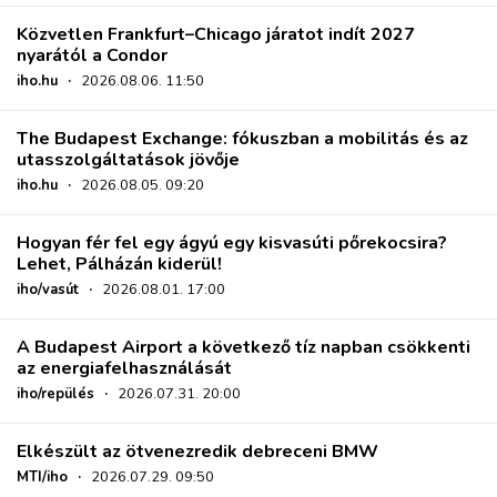
Közvetlen Frankfurt–Chicago járatot indít 2027
nyarától a Condor
iho.hu
·
2026.08.06. 11:50
The Budapest Exchange: fókuszban a mobilitás és az
utasszolgáltatások jövője
iho.hu
·
2026.08.05. 09:20
Hogyan fér fel egy ágyú egy kisvasúti pőrekocsira?
Lehet, Pálházán kiderül!
iho/vasút
·
2026.08.01. 17:00
A Budapest Airport a következő tíz napban csökkenti
az energiafelhasználását
iho/repülés
·
2026.07.31. 20:00
Elkészült az ötvenezredik debreceni BMW
MTI/iho
·
2026.07.29. 09:50