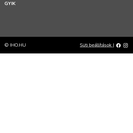
GYIK
© IHO.HU
Süti beállítások
|