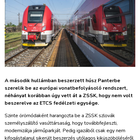
ZÖLDÚT
HAJÓZÁS
BLOG
ARCHÍVUM
WEBSHOP
A második hullámban beszerzett húsz Panterbe
szerelik be az európai vonatbefolyásoló rendszert,
BELÉPÉS
néhányat korábban úgy vett át a ZSSK, hogy nem volt
beszerelve az ETCS fedélzeti egysége.
REGISZTRÁCIÓ
Szinte örömódaként harangozta be a ZSSK szlovák
személyszállító vasúttársaság, hogy továbbfejleszti,
modernizálja járműparkját. Pedig igazából csak egy nem
kifogástalanul sikerült beszerzés utólagos kiküszöböléséről