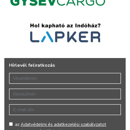
Hírlevél feliratkozás
Vezetéknév
Keresztnév
E-mail cím
az
Adatvédelmi és adatkezelési szabályzatot