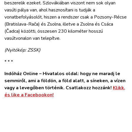
beszerelik ezeket. Szlovákiában viszont nem sok olyan
vasúti pálya van, ahol hasznosítani is tudják a
vonatbefolyásolót, hiszen a rendszer csak a Pozsony-Récse
(Bratislava-Rača) és Zsolna, illetve a Zsolna és Csáca
(Čadca) közötti, összesen 230 kilométer hosszú
vasútvonalon van telepítve.
(Nyitókép: ZSSK)
* * *
Indóház Online – Hivatalos oldal: hogy ne maradj le
semmiről, ami a földön, a föld alatt, a síneken, a vízen
vagy a levegőben történik. Csatlakozz hozzánk!
Klikk,
és like a Facebookon!