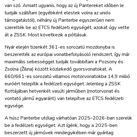
van szó. Amiatt ugyanis, hogy az új Pantereket időben le
tudják szállítani (egyébként elestek volna az uniós
támogatástól), néhány új Panterbe egyszerűen nem
szerelték be az ETCS fedélzeti egységét, azokat úgy vette
át a ZSSK. Most következik a pótlásuk.
Nyár elején tizenkét 361-es sorozatú mozdonyba is
beszerelték az európai vonatbefolyásoló rendszert, így már
maximális sebességgel tudják továbbítani a Pozsony és
Zsolna (Žilina) között közlekedő gyorsvonatokat. A
660/661-es sorozatú villamos motorvonatokba 14,9 millió
euróért telepítik a fedélzeti egységet. Jelenleg a ZSSK
flottájában hetvenkét vasúti járműben (motorvonat és
vontató jármű egyaránt) van telepítve az ETCS fedélzeti
egysége.
A húsz Panterbe utólag várhatóan 2025–2026-ban szerelik
be a fedélzeti egységet. Azt ígérik, hogy a 2025-ben
beszerzett új járművek mindegyikében már gyárilag