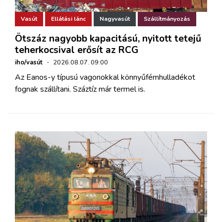
Vasút
Ellátási lánc
Nagyvasút
Szállítmányozás
Ötszáz nagyobb kapacitású, nyitott tetejű
teherkocsival erősít az RCG
iho/vasút
·
2026.08.07. 09:00
Az Eanos-y típusú vagonokkal könnyűfémhulladékot
fognak szállítani. Száztíz már termel is.