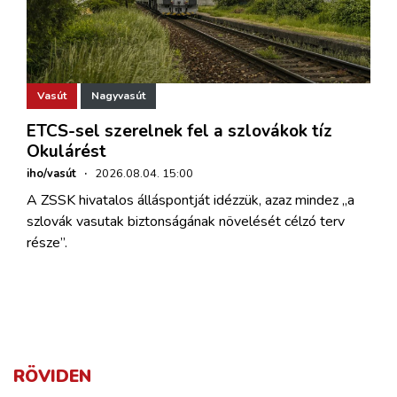
Vasút
Nagyvasút
ETCS-sel szerelnek fel a szlovákok tíz
Okulárést
iho/vasút
·
2026.08.04. 15:00
A ZSSK hivatalos álláspontját idézzük, azaz mindez „a
szlovák vasutak biztonságának növelését célzó terv
része”.
RÖVIDEN