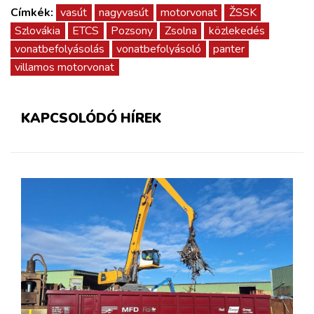
Címkék:
vasút
nagyvasút
motorvonat
ŽSSK
Szlovákia
ETCS
Pozsony
Zsolna
közlekedés
vonatbefolyásolás
vonatbefolyásoló
panter
villamos motorvonat
KAPCSOLÓDÓ HÍREK