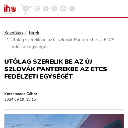
Kezdőlap
Hírek
Utólag szerelik be az új szlovák Panterekbe az ETCS
VASÚT
fedélzeti egységét
Kosár megtekintése
UTÓLAG SZERELIK BE AZ ÚJ
KÖZÚT
SZLOVÁK PANTEREKBE AZ ETCS
FEDÉLZETI EGYSÉGÉT
REPÜLÉS
Korcsmáros Gábor
KÖZLEKEDÉSFEJLESZTÉS
2024.09.19. 15:15
ELLÁTÁSI LÁNC