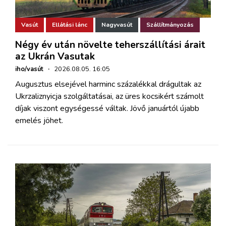
Vasút
Ellátási lánc
Nagyvasút
Szállítmányozás
Négy év után növelte teherszállítási árait
az Ukrán Vasutak
iho/vasút
·
2026.08.05. 16:05
Augusztus elsejével harminc százalékkal drágultak az
Ukrzaliznyicja szolgáltatásai, az üres kocsikért számolt
díjak viszont egységessé váltak. Jövő januártól újabb
emelés jöhet.