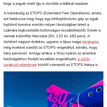
hogy a jegyár miatt így is olcsóbb a lilákkal repülnie.
A különbség az ETOPS (Extended Twin Operations), amely
azt határozza meg, hogy egy kéthajtóműves gép az egyik
hajtómű kiesése esetén milyen távolságban lehet a
számára legközelebbi biztonságos leszállóhelytől. Ennek is
vannak különféle fokozatai (90, 120 és 180 perc). A
történet nagyon érdekes, ugyanis a típus maga
megkapta
még évekkel ezelőtt az ETOPS-engedélyt, kérdés, hogy
hány perceset. Amúgy amikor a Wizz nyáron az amerikai
hatóságokhoz fordult leszállási engedélyért,
a sűrűn
sorakozó ellenérvek
között szerepelt az ETOPS hiánya is.