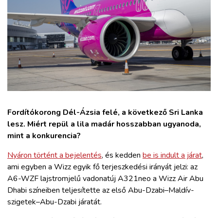
ZÖLDÚT
HAJÓZÁS
BLOG
ARCHÍVUM
Fordítókorong Dél-Ázsia felé, a következő Sri Lanka
WEBSHOP
lesz. Miért repül a lila madár hosszabban ugyanoda,
mint a konkurencia?
BELÉPÉS
Nyáron történt a bejelentés
, és kedden
be is indult a járat
,
ami egyben a Wizz egyik fő terjeszkedési irányát jelzi: az
REGISZTRÁCIÓ
A6-WZF lajstromjelű vadonatúj A321neo a Wizz Air Abu
Dhabi színeiben teljesítette az első Abu-Dzabi–Maldív-
szigetek–Abu-Dzabi járatát.