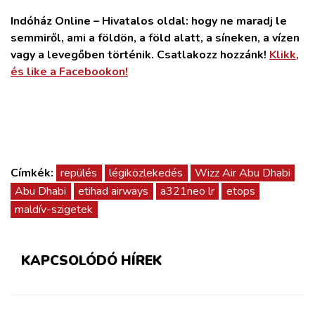
Indóház Online – Hivatalos oldal: hogy ne maradj le
semmiről, ami a földön, a föld alatt, a síneken, a vízen
vagy a levegőben történik. Csatlakozz hozzánk!
Klikk,
és like a Facebookon!
Címkék:
repülés
légiközlekedés
Wizz Air Abu Dhabi
Abu Dhabi
etihad airways
a321neo lr
etops
maldív-szigetek
KAPCSOLÓDÓ HÍREK