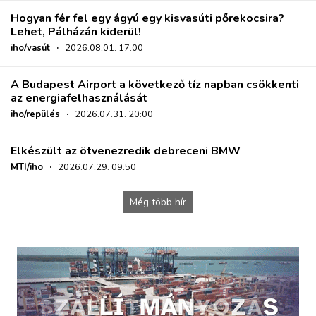
Hogyan fér fel egy ágyú egy kisvasúti pőrekocsira?
Lehet, Pálházán kiderül!
iho/vasút
·
2026.08.01. 17:00
A Budapest Airport a következő tíz napban csökkenti
az energiafelhasználását
iho/repülés
·
2026.07.31. 20:00
Elkészült az ötvenezredik debreceni BMW
MTI/iho
·
2026.07.29. 09:50
Még több hír