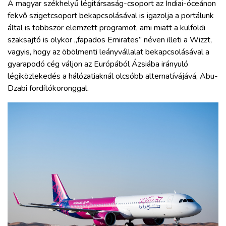
A magyar székhelyű légitársaság-csoport az Indiai-óceánon
fekvő szigetcsoport bekapcsolásával is igazolja a portálunk
által is többször elemzett programot, ami miatt a külföldi
szaksajtó is olykor „fapados Emirates” néven illeti a Wizzt,
vagyis, hogy az öbölmenti leányvállalat bekapcsolásával a
gyarapodó cég váljon az Európából Ázsiába irányuló
légiközlekedés a hálózatiaknál olcsóbb alternatívájává, Abu-
Dzabi fordítókoronggal.