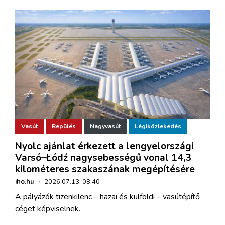
Vasút
Repülés
Nagyvasút
Légiközlekedés
Nyolc ajánlat érkezett a lengyelországi
Varsó–Łódź nagysebességű vonal 14,3
kilométeres szakaszának megépítésére
iho.hu
·
2026.07.13. 08:40
A pályázók tizenkilenc – hazai és külföldi – vasútépítő
céget képviselnek.