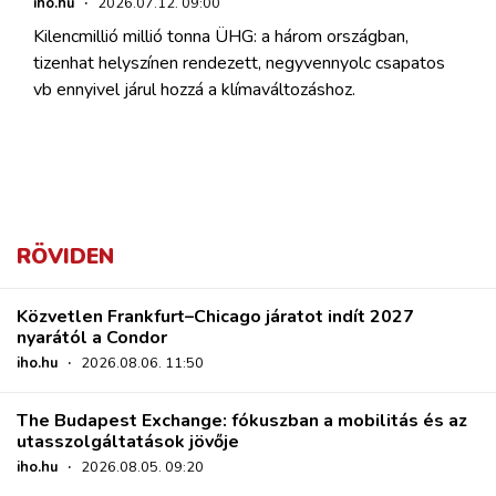
iho.hu
·
2026.07.12. 09:00
Kilencmillió millió tonna ÜHG: a három országban,
tizenhat helyszínen rendezett, negyvennyolc csapatos
vb ennyivel járul hozzá a klímaváltozáshoz.
RÖVIDEN
Közvetlen Frankfurt–Chicago járatot indít 2027
nyarától a Condor
iho.hu
·
2026.08.06. 11:50
The Budapest Exchange: fókuszban a mobilitás és az
utasszolgáltatások jövője
iho.hu
·
2026.08.05. 09:20