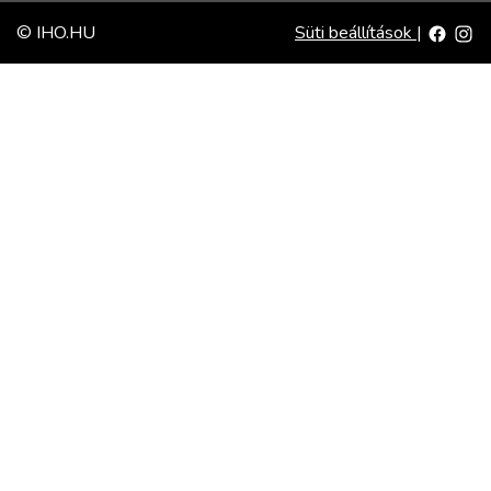
© IHO.HU
Süti beállítások
|