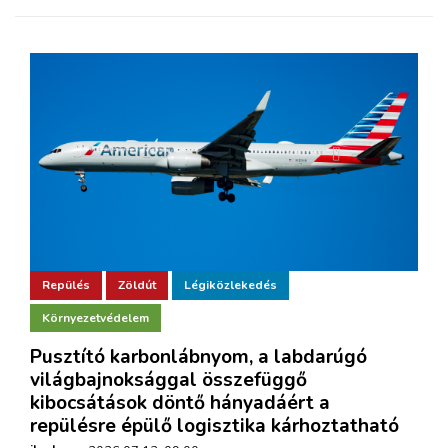
Repülés
Zöldút
Légiközlekedés
Környezetvédelem
Pusztító karbonlábnyom, a labdarúgó
világbajnoksággal összefüggő
kibocsátások döntő hányadáért a
repülésre épülő logisztika kárhoztatható