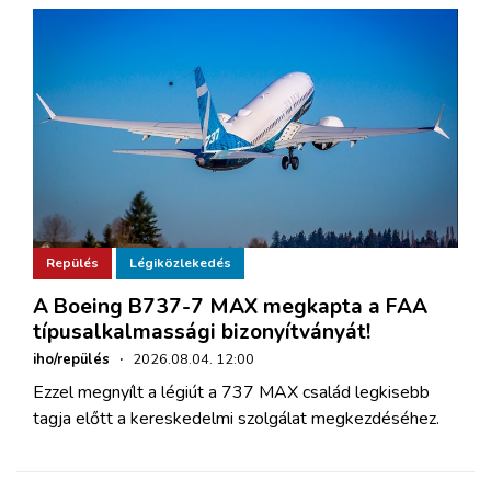
Repülés
Légiközlekedés
A Boeing B737-7 MAX megkapta a FAA
típusalkalmassági bizonyítványát!
iho/repülés
·
2026.08.04. 12:00
Ezzel megnyílt a légiút a 737 MAX család legkisebb
tagja előtt a kereskedelmi szolgálat megkezdéséhez.