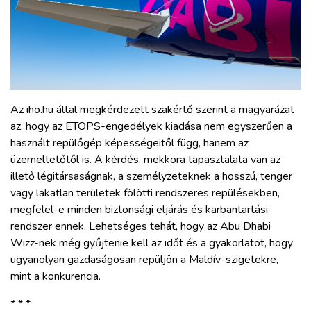
Az iho.hu által megkérdezett szakértő szerint a magyarázat
az, hogy az ETOPS-engedélyek kiadása nem egyszerűen a
használt repülőgép képességeitől függ, hanem az
üzemeltetőtől is. A kérdés, mekkora tapasztalata van az
illető légitársaságnak, a személyzeteknek a hosszú, tenger
vagy lakatlan területek fölötti rendszeres repülésekben,
megfelel-e minden biztonsági eljárás és karbantartási
rendszer ennek. Lehetséges tehát, hogy az Abu Dhabi
Wizz-nek még gyűjtenie kell az időt és a gyakorlatot, hogy
ugyanolyan gazdaságosan repüljön a Maldív-szigetekre,
mint a konkurencia.
* * *