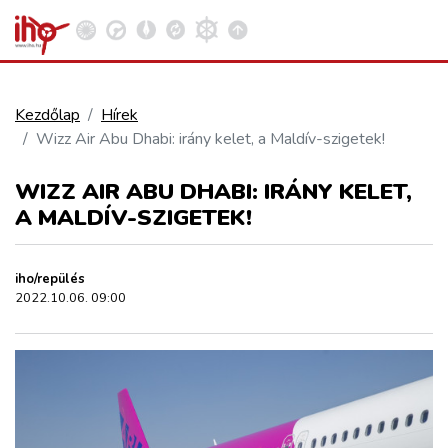
Kezdőlap
Hírek
Wizz Air Abu Dhabi: irány kelet, a Maldív-szigetek!
VASÚT
Kosár megtekintése
WIZZ AIR ABU DHABI: IRÁNY KELET,
KÖZÚT
A MALDÍV-SZIGETEK!
REPÜLÉS
iho/repülés
2022.10.06. 09:00
KÖZLEKEDÉSFEJLESZTÉS
ELLÁTÁSI LÁNC