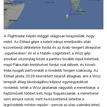
A Flightradar képén eléggé világosan kirajzolódik, hogy
miért. Az Etihad gépe a keleti irányú emelkedés után
közvetlenül délkeletre fordul és az Arab-tengert átrepülve
„egyenesben” éri el a Maldív-szigeteket, a Wizz gép
azonban viszonylag közel a parthoz tovább repül keletnek,
majd Pakisztán érintésével fordul csal délnek, és követi
India nyugati partvonalát a rövidebb tengeri szakaszig. Az
Etihad járata 3018 kilométert teljesít átlagban, ami a Wizz
lerepült átlag távolságához képest egynegyedével
rövidebb, tehát a Wizz járatainak nagyobb a menetideje, a
hajtóművek többet kell, hogy fogyasszanak, a menetrend
sem annyira vonzó, mint ha közvetlenül lehetne a
legrövidebb módon repülni – persze az utas számára lehet,