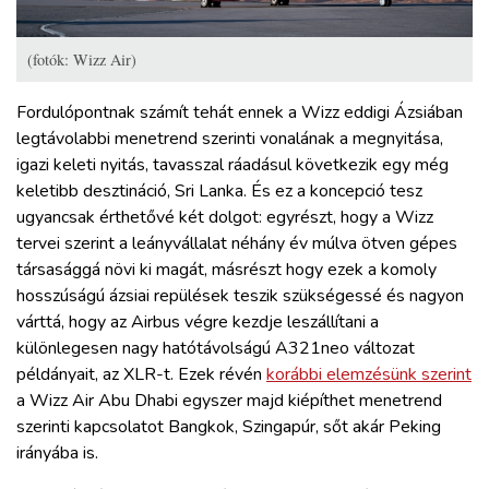
(fotók: Wizz Air)
Fordulópontnak számít tehát ennek a Wizz eddigi Ázsiában
legtávolabbi menetrend szerinti vonalának a megnyitása,
igazi keleti nyitás, tavasszal ráadásul következik egy még
keletibb desztináció, Sri Lanka. És ez a koncepció tesz
ugyancsak érthetővé két dolgot: egyrészt, hogy a Wizz
tervei szerint a leányvállalat néhány év múlva ötven gépes
társasággá növi ki magát, másrészt hogy ezek a komoly
hosszúságú ázsiai repülések teszik szükségessé és nagyon
várttá, hogy az Airbus végre kezdje leszállítani a
különlegesen nagy hatótávolságú A321neo változat
példányait, az XLR-t. Ezek révén
korábbi elemzésünk szerint
a Wizz Air Abu Dhabi egyszer majd kiépíthet menetrend
szerinti kapcsolatot Bangkok, Szingapúr, sőt akár Peking
irányába is.