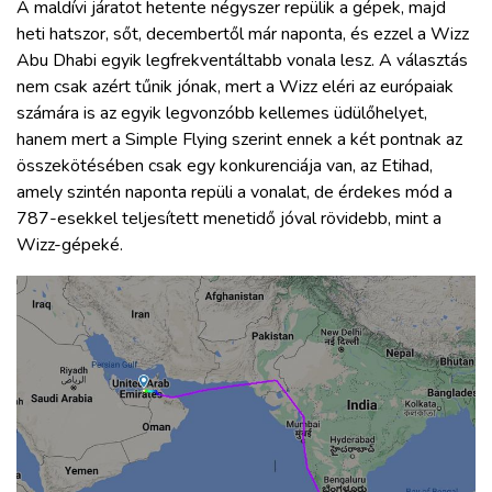
A maldívi járatot hetente négyszer repülik a gépek, majd
heti hatszor, sőt, decembertől már naponta, és ezzel a Wizz
Abu Dhabi egyik legfrekventáltabb vonala lesz. A választás
nem csak azért tűnik jónak, mert a Wizz eléri az európaiak
számára is az egyik legvonzóbb kellemes üdülőhelyet,
hanem mert a Simple Flying szerint ennek a két pontnak az
összekötésében csak egy konkurenciája van, az Etihad,
amely szintén naponta repüli a vonalat, de érdekes mód a
787-esekkel teljesített menetidő jóval rövidebb, mint a
Wizz-gépeké.