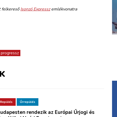
t felkereső
Isonzó Expressz
emlékvonatra
progressz
K
Repülés
Űrrepülés
udapesten rendezik az Európai Űrjogi és