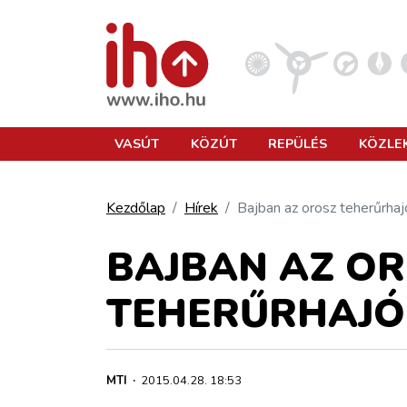
VASÚT
VASÚT
KÖZÚT
REPÜLÉS
KÖZLE
KÖZÚT
Kezdőlap
Hírek
Bajban az orosz teherűrhaj
REPÜLÉS
BAJBAN AZ O
TEHERŰRHAJÓ
KÖZLEKEDÉSFEJLESZTÉS
ELLÁTÁSI LÁNC
MTI
·
2015.04.28. 18:53