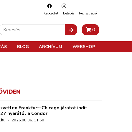
Kapcsolat
Belépés
Regisztráció
0
ZÁS
BLOG
ARCHÍVUM
WEBSHOP
ÖVIDEN
zvetlen Frankfurt–Chicago járatot indít
27 nyarától a Condor
.hu
·
2026.08.06. 11:50