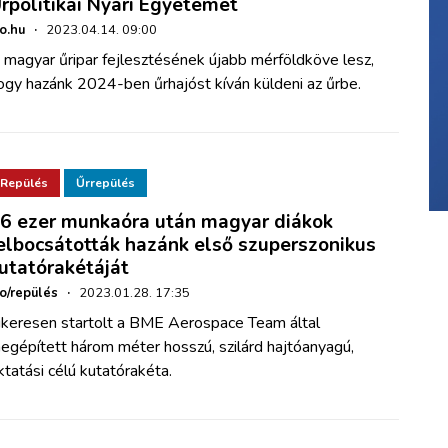
rpolitikai Nyári Egyetemet
ho.hu
·
2023.04.14. 09:00
 magyar űripar fejlesztésének újabb mérföldköve lesz,
ogy hazánk 2024-ben űrhajóst kíván küldeni az űrbe.
Repülés
Űrrepülés
6 ezer munkaóra után magyar diákok
elbocsátották hazánk első szuperszonikus
utatórakétáját
ho/repülés
·
2023.01.28. 17:35
ikeresen startolt a BME Aerospace Team által
egépített három méter hosszú, szilárd hajtóanyagú,
ktatási célú kutatórakéta.