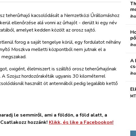
Th
mo
ssz teherűrhajó kacsolódását a Nemzetközi Űrállomáshoz
iho
erül ellenőrzése alá vonni az űrhajót - derült ki egy név
zatából, amelyet kedden közölt az orosz sajtó.
Ho
pő
tlenül forog a saját tengelye körül, egy fordulatot néhány
iho
nyító Moszkva melletti központból nem jutnak el a
ra megszakad.
A 
cs
t, oxigént, élelmiszert is szállító orosz teherűrhajónak
ih
olt. A Szojuz hordozórakéták ugyanis 30 kilométerrel
pcsolódásnál használt öt antennából pedig legalább kettő
El
MT
radj le semmiről, ami a földön, a föld alatt, a
. Csatlakozz hozzánk!
Klikk, és like a Facebookon!