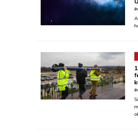
Ű
i
A
h
1
f
k
i
S
m
o