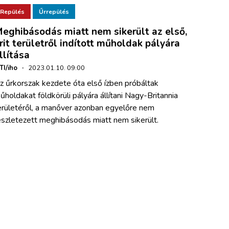
Repülés
Űrrepülés
eghibásodás miatt nem sikerült az első,
rit területről indított műholdak pályára
llítása
TI/iho
·
2023.01.10. 09:00
z űrkorszak kezdete óta első ízben próbáltak
űholdakat földkörüli pályára állítani Nagy-Britannia
erületéről, a manőver azonban egyelőre nem
észletezett meghibásodás miatt nem sikerült.