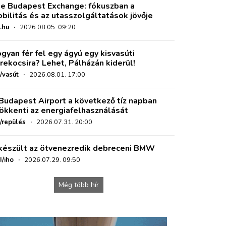
e Budapest Exchange: fókuszban a
bilitás és az utasszolgáltatások jövője
.hu
·
2026.08.05. 09:20
gyan fér fel egy ágyú egy kisvasúti
rekocsira? Lehet, Pálházán kiderül!
/vasút
·
2026.08.01. 17:00
Budapest Airport a következő tíz napban
ökkenti az energiafelhasználását
o/repülés
·
2026.07.31. 20:00
készült az ötvenezredik debreceni BMW
I/iho
·
2026.07.29. 09:50
Még több hír