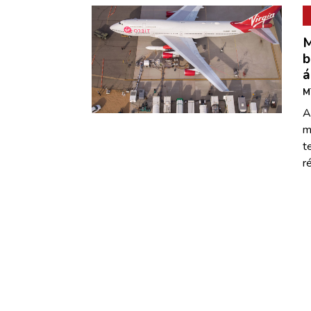
M
b
á
M
A
m
t
r