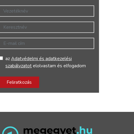
Vezetéknév
Keresztnév
E-mail cím
az
Adatvédelmi és adatkezelési
szabályzatot
elolvastam és elfogadom
Feliratkozás