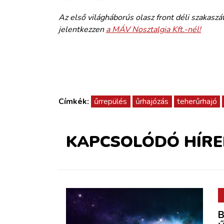
Az első világháborús olasz front déli szakaszá
jelentkezzen
a MÁV Nosztalgia Kft.-nél!
Címkék:
űrrepülés
űrhajózás
teherűrhajó
KAPCSOLÓDÓ HÍRE
B