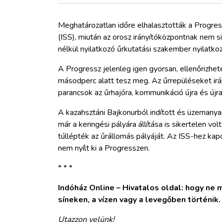
ZÖLDÚT
Meghatározatlan időre elhalasztották a Progre
HAJÓZÁS
(ISS), miután az orosz irányítóközpontnak nem sik
nélkül nyilatkozó űrkutatási szakember nyilatko
BLOG
A Progressz jelenleg igen gyorsan, ellenőrizhete
másodperc alatt tesz meg. Az űrrepüléseket irá
ARCHÍVUM
parancsok az űrhajóra, kommunikáció újra és új
A kazahsztáni Bajkonurból indított és üzemanyago
WEBSHOP
már a keringési pályára állítása is sikertelen v
túllépték az űrállomás pályáját. Az ISS-hez ka
nem nyílt ki a Progresszen.
BELÉPÉS
* * *
REGISZTRÁCIÓ
Indóház Online – Hivatalos oldal: hogy ne ma
síneken, a vízen vagy a levegőben történik
Utazzon velünk!