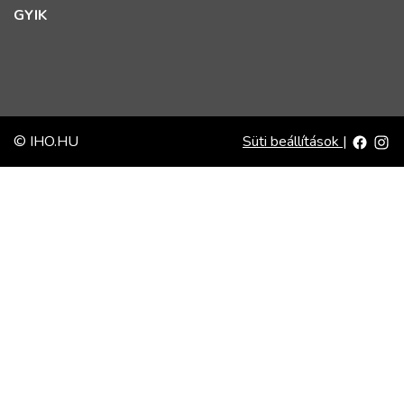
GYIK
© IHO.HU
Süti beállítások
|