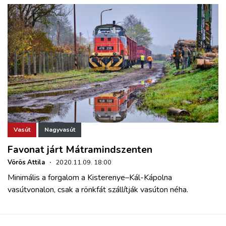
Vasút
Nagyvasút
Favonat járt Mátramindszenten
Vörös Attila
·
2020.11.09. 18:00
Minimális a forgalom a Kisterenye–Kál-Kápolna
vasútvonalon, csak a rönkfát szállítják vasúton néha.