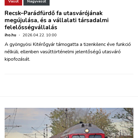
ZÖLDÚT
Vasút
Nagyvasút
Recsk–Parádfürdő fa utasvárójának
megújulása, és a vállalati társadalmi
HAJÓZÁS
felelősségvállalás
iho.hu
·
2026.04.22. 10:00
BLOG
A gyöngyösi Kitérőgyár támogatta a tizenkilenc éve funkció
nélküli, ellenben vasúttörténelmi jelentőségű utasváró
ARCHÍVUM
kipofozását.
WEBSHOP
BELÉPÉS
REGISZTRÁCIÓ