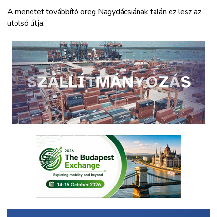
A menetet továbbító öreg Nagydácsiának talán ez lesz az
utolsó útja.