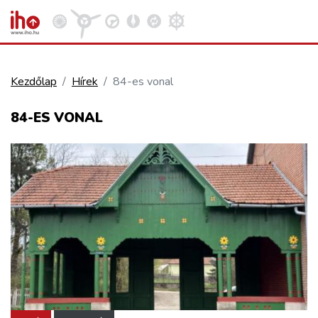
Kezdőlap
Hírek
84-es vonal
VASÚT
84-ES VONAL
Kosár megtekintése
KÖZÚT
REPÜLÉS
KÖZLEKEDÉSFEJLESZTÉS
ELLÁTÁSI LÁNC