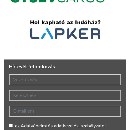
Hírlevél feliratkozás
Vezetéknév
Keresztnév
E-mail cím
az
Adatvédelmi és adatkezelési szabályzatot