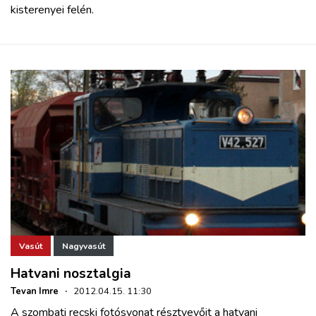
kisterenyei felén.
Vasút
Nagyvasút
Hatvani nosztalgia
Tevan Imre
·
2012.04.15. 11:30
A szombati recski fotósvonat résztvevőit a hatvani