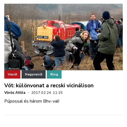
Vasút
Nagyvasút
Blog
Vót: különvonat a recski vicinálison
Vörös Attila
·
2017.02.24. 11:15
Púpossal és három Bhv-val!