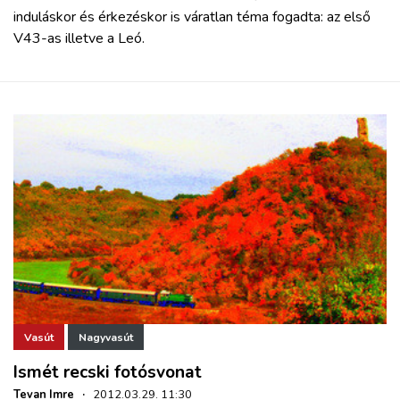
induláskor és érkezéskor is váratlan téma fogadta: az első
V43-as illetve a Leó.
Vasút
Nagyvasút
Ismét recski fotósvonat
Tevan Imre
·
2012.03.29. 11:30