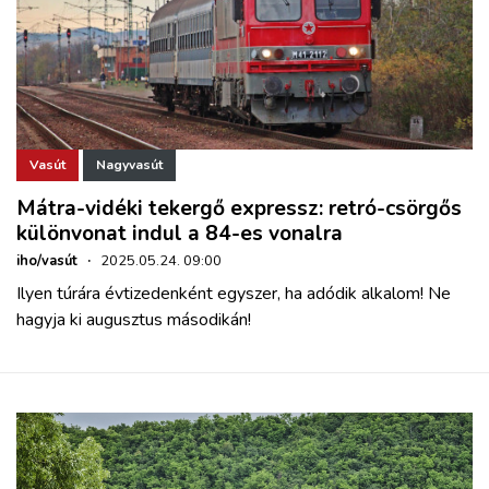
Vasút
Nagyvasút
Mátra-vidéki tekergő expressz: retró-csörgős
különvonat indul a 84-es vonalra
iho/vasút
·
2025.05.24. 09:00
Ilyen túrára évtizedenként egyszer, ha adódik alkalom! Ne
hagyja ki augusztus másodikán!