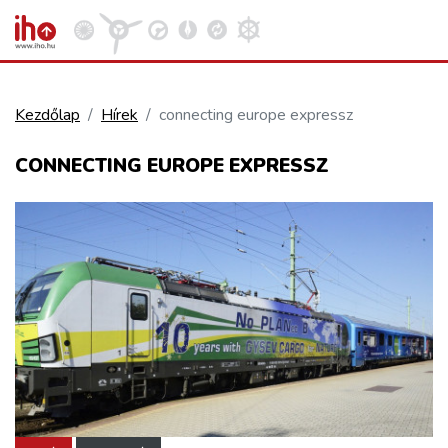
Kezdőlap
Hírek
connecting europe expressz
VASÚT
CONNECTING EUROPE EXPRESSZ
Kosár megtekintése
KÖZÚT
REPÜLÉS
KÖZLEKEDÉSFEJLESZTÉS
ELLÁTÁSI LÁNC