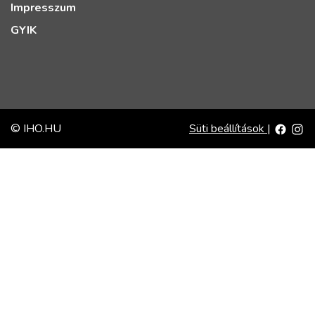
Impresszum
GYIK
© IHO.HU
Süti beállítások
|