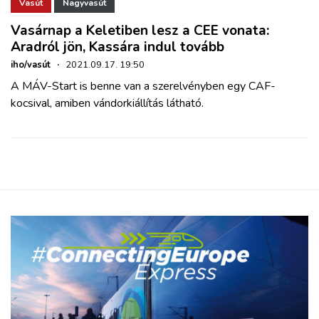
ZÖLDÚT
Vasút
Nagyvasút
Vasárnap a Keletiben lesz a CEE vonata:
Aradról jön, Kassára indul tovább
HAJÓZÁS
iho/vasút
·
2021.09.17. 19:50
A MÁV-Start is benne van a szerelvényben egy CAF-
BLOG
kocsival, amiben vándorkiállítás látható.
ARCHÍVUM
WEBSHOP
BELÉPÉS
REGISZTRÁCIÓ