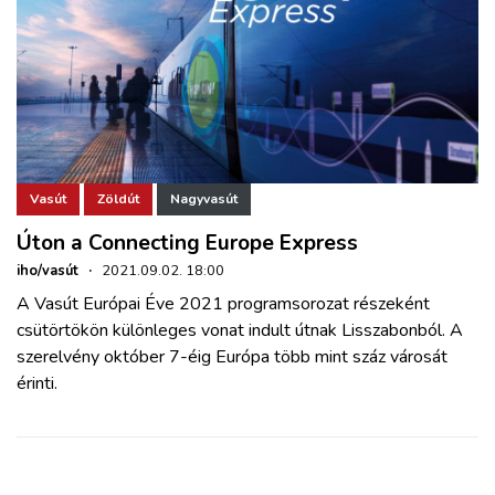
Vasút
Zöldút
Nagyvasút
Úton a Connecting Europe Express
iho/vasút
·
2021.09.02. 18:00
A Vasút Európai Éve 2021 programsorozat részeként
csütörtökön különleges vonat indult útnak Lisszabonból. A
szerelvény október 7-éig Európa több mint száz városát
érinti.