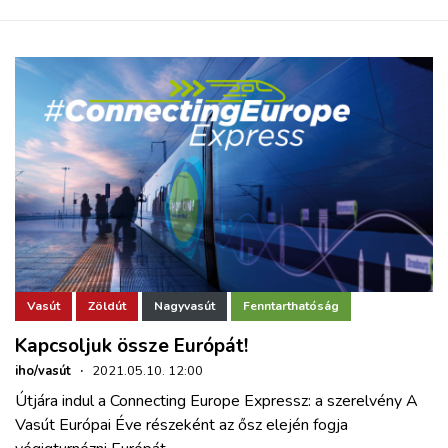
Vasút
Zöldút
Nagyvasút
Fenntarthatóság
Kapcsoljuk össze Európát!
iho/vasút
·
2021.05.10. 12:00
Útjára indul a Connecting Europe Expressz: a szerelvény A
Vasút Európai Éve részeként az ősz elején fogja