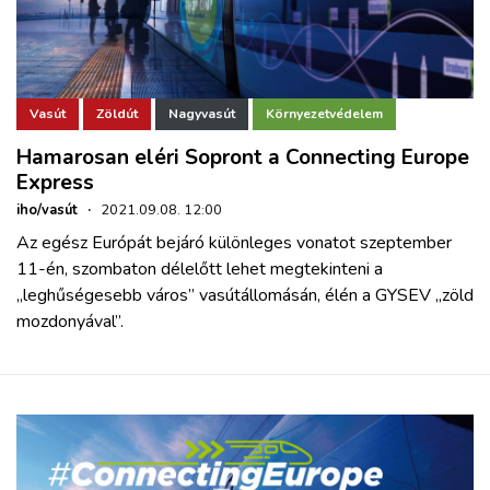
Vasút
Zöldút
Nagyvasút
Környezetvédelem
Hamarosan eléri Sopront a Connecting Europe
Express
iho/vasút
·
2021.09.08. 12:00
Az egész Európát bejáró különleges vonatot szeptember
11-én, szombaton délelőtt lehet megtekinteni a
„leghűségesebb város” vasútállomásán, élén a GYSEV „zöld
mozdonyával”.