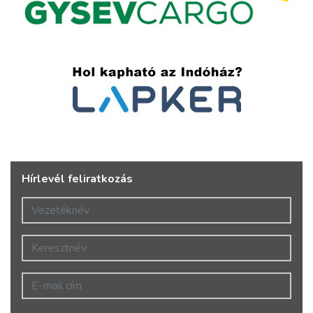
Hírlevél feliratkozás
Vezetéknév
Keresztnév
E-mail cím