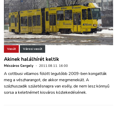
Vasút
Városi vasút
Akinek halálhírét keltik
Mészáros Gergely
·
2011.08.11. 16:00
A cottbusi villamos fölött legutóbb 2009-ben kongatták
meg a vészharangot, de akkor megmenekült. A
százhuszadik születésnapra van esély, de nem lesz könnyű
sorsa a keletnémet kisváros közlekedésének.