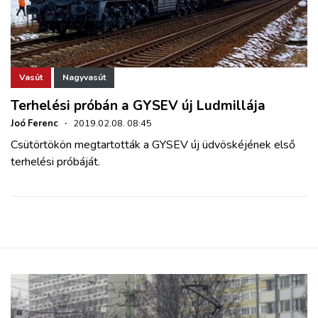
Vasút
Nagyvasút
Terhelési próbán a GYSEV új Ludmillája
Joó Ferenc
·
2019.02.08. 08:45
Csütörtökön megtartották a GYSEV új üdvöskéjének első
terhelési próbáját.