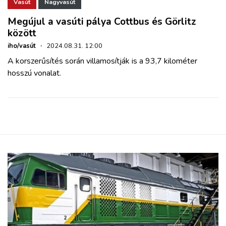
ZÖLDÚT
Vasút
Nagyvasút
Megújul a vasúti pálya Cottbus és Görlitz
között
HAJÓZÁS
iho/vasút
·
2024.08.31. 12:00
A korszerűsítés során villamosítják is a 93,7 kilométer
BLOG
hosszú vonalat.
ARCHÍVUM
WEBSHOP
BELÉPÉS
REGISZTRÁCIÓ