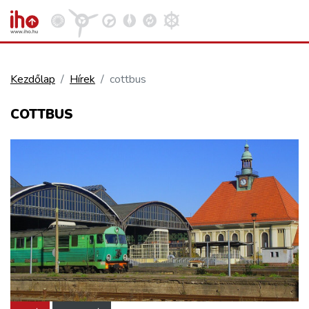
Kezdőlap
Hírek
cottbus
VASÚT
COTTBUS
Kosár megtekintése
KÖZÚT
REPÜLÉS
KÖZLEKEDÉSFEJLESZTÉS
ELLÁTÁSI LÁNC