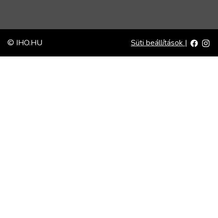
© IHO.HU
Süti beállítások
|