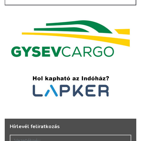
Hírlevél feliratkozás
Vezetéknév