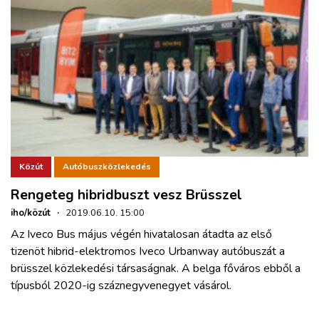
Közút
Autóbuszközlekedés
Rengeteg hibridbuszt vesz Brüsszel
iho/közút
·
2019.06.10. 15:00
Az Iveco Bus május végén hivatalosan átadta az első
tizenöt hibrid-elektromos Iveco Urbanway autóbuszát a
brüsszel közlekedési társaságnak. A belga főváros ebből a
típusból 2020-ig száznegyvenegyet vásárol.