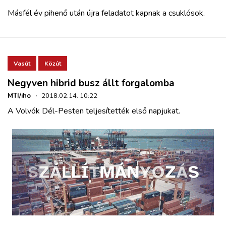
Másfél év pihenő után újra feladatot kapnak a csuklósok.
Vasút
Közút
Negyven hibrid busz állt forgalomba
MTI/iho
·
2018.02.14. 10:22
A Volvók Dél-Pesten teljesítették első napjukat.