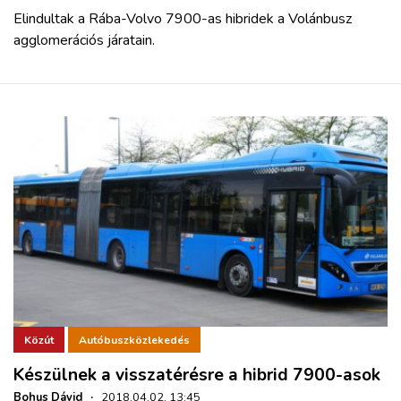
Elindultak a Rába-Volvo 7900-as hibridek a Volánbusz
agglomerációs járatain.
Közút
Autóbuszközlekedés
Készülnek a visszatérésre a hibrid 7900-asok
Bohus Dávid
·
2018.04.02. 13:45