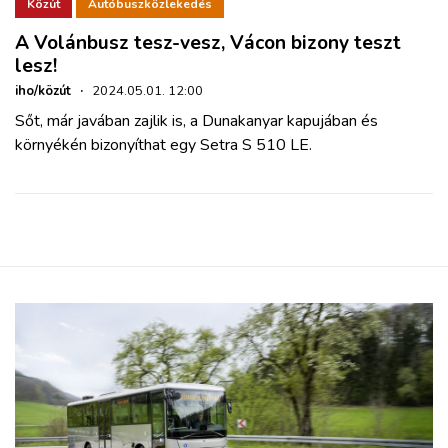
ZÖLDÚT
Közút
Autóbuszközlekedés
A Volánbusz tesz-vesz, Vácon bizony teszt
lesz!
HAJÓZÁS
iho/közút
·
2024.05.01. 12:00
Sőt, már javában zajlik is, a Dunakanyar kapujában és
BLOG
környékén bizonyíthat egy Setra S 510 LE.
ARCHÍVUM
WEBSHOP
BELÉPÉS
REGISZTRÁCIÓ