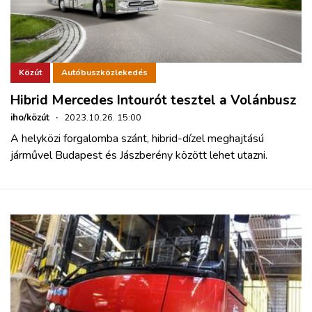
Közút
Autóbuszközlekedés
Hibrid Mercedes Intourót tesztel a Volánbusz
iho/közút
·
2023.10.26. 15:00
A helyközi forgalomba szánt, hibrid-dízel meghajtású
járművel Budapest és Jászberény között lehet utazni.