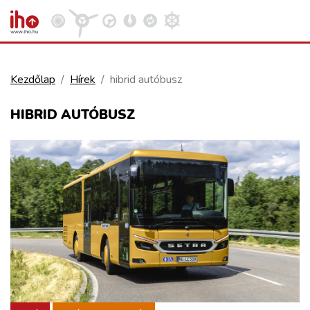
Kezdőlap
Hírek
hibrid autóbusz
VASÚT
HIBRID AUTÓBUSZ
Kosár megtekintése
KÖZÚT
REPÜLÉS
KÖZLEKEDÉSFEJLESZTÉS
ELLÁTÁSI LÁNC