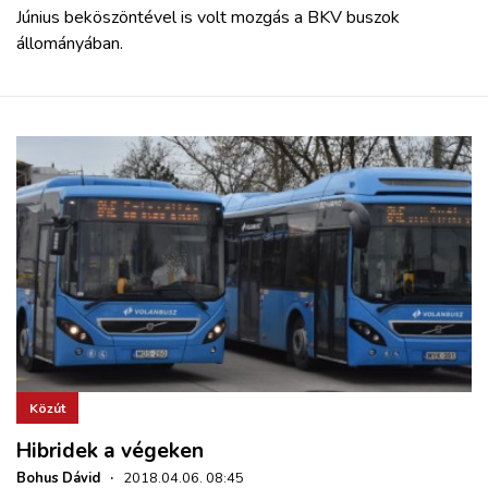
Június beköszöntével is volt mozgás a BKV buszok
állományában.
Közút
Hibridek a végeken
Bohus Dávid
·
2018.04.06. 08:45