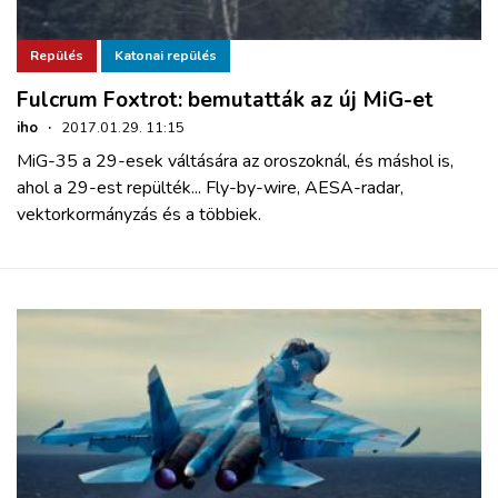
Repülés
Katonai repülés
Fulcrum Foxtrot: bemutatták az új MiG-et
iho
·
2017.01.29. 11:15
MiG-35 a 29-esek váltására az oroszoknál, és máshol is,
ahol a 29-est repülték... Fly-by-wire, AESA-radar,
vektorkormányzás és a többiek.