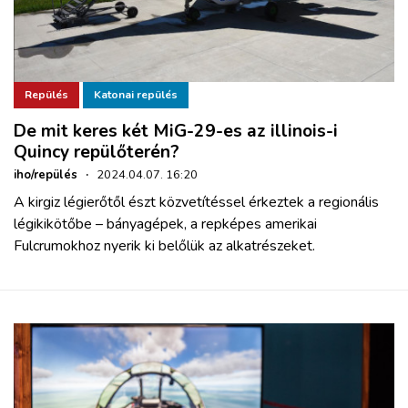
Repülés
Katonai repülés
De mit keres két MiG-29-es az illinois-i
Quincy repülőterén?
iho/repülés
·
2024.04.07. 16:20
A kirgiz légierőtől észt közvetítéssel érkeztek a regionális
légikikötőbe – bányagépek, a repképes amerikai
Fulcrumokhoz nyerik ki belőlük az alkatrészeket.