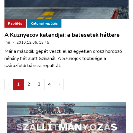
Repülés
Katonai repülés
A Kuznyecov kalandjai: a balesetek háttere
iho
·
2016.12.06. 13:45
Már a második gépét veszti el az egyetlen orosz hordozó
néhány hét alatt Szíriánál. A Szuhojok többsége a
szárazföldi bázisra repült át.
‹
1
2
3
4
›