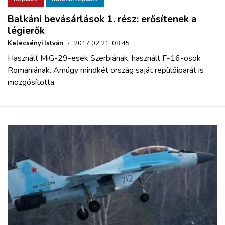
Balkáni bevásárlások 1. rész: erősítenek a
légierők
Kelecsényi István
·
2017.02.21. 08:45
Használt MiG-29-esek Szerbiának, használt F-16-osok
Romániának. Amúgy mindkét ország saját repülőiparát is
mozgósította.