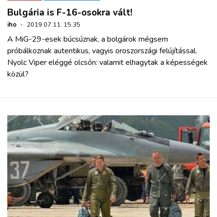
Bulgária is F-16-osokra vált!
iho
·
2019.07.11. 15:35
A MiG-29-esek búcsúznak, a bolgárok mégsem
próbálkoznak autentikus, vagyis oroszországi felújítással.
Nyolc Viper eléggé olcsón: valamit elhagytak a képességek
közül?