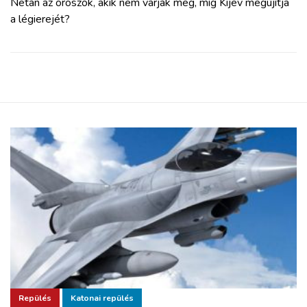
Netán az oroszok, akik nem várják meg, míg Kijev megújítja
a légierejét?
Repülés
Katonai repülés