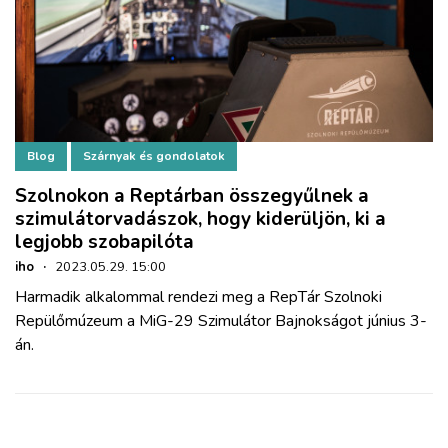
Blog
Szárnyak és gondolatok
Szolnokon a Reptárban összegyűlnek a
szimulátorvadászok, hogy kiderüljön, ki a
legjobb szobapilóta
iho
·
2023.05.29. 15:00
Harmadik alkalommal rendezi meg a RepTár Szolnoki
Repülőmúzeum a MiG-29 Szimulátor Bajnokságot június 3-
án.