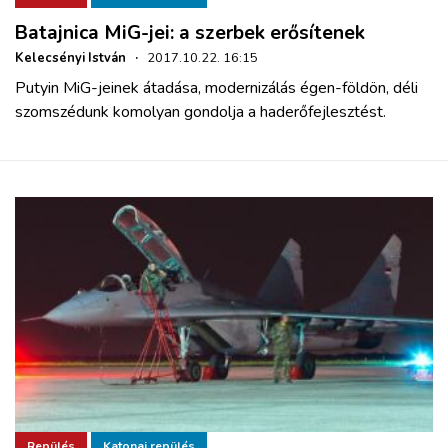
Batajnica MiG-jei: a szerbek erősítenek
Kelecsényi István
·
2017.10.22. 16:15
Putyin MiG-jeinek átadása, modernizálás égen-földön, déli
szomszédunk komolyan gondolja a haderőfejlesztést.
Repülés
Katonai repülés