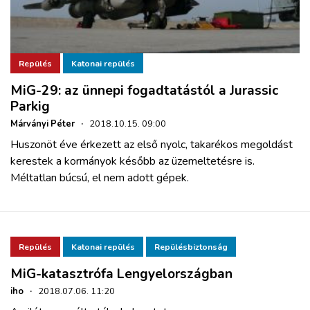
Repülés
Katonai repülés
MiG-29: az ünnepi fogadtatástól a Jurassic
Parkig
Márványi Péter
·
2018.10.15. 09:00
Huszonöt éve érkezett az első nyolc, takarékos megoldást
kerestek a kormányok később az üzemeltetésre is.
Méltatlan búcsú, el nem adott gépek.
Repülés
Katonai repülés
Repülésbiztonság
MiG-katasztrófa Lengyelországban
iho
·
2018.07.06. 11:20