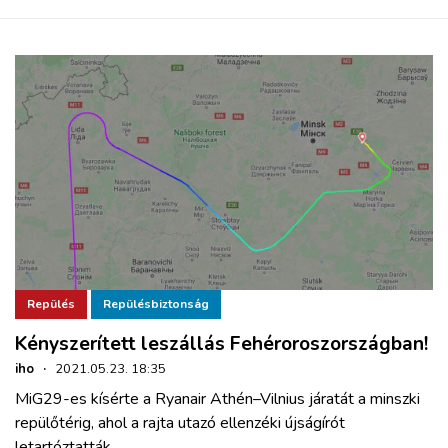
Repülés
Repülésbiztonság
Kényszerített leszállás Fehéroroszországban!
iho
·
2021.05.23. 18:35
MiG29-es kísérte a Ryanair Athén–Vilnius járatát a minszki
repülőtérig, ahol a rajta utazó ellenzéki újságírót
letartóztatták.