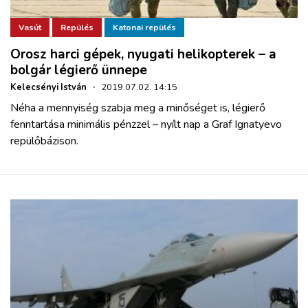
Vasút
Repülés
Katonai repülés
Orosz harci gépek, nyugati helikopterek – a
bolgár légierő ünnepe
Kelecsényi István
·
2019.07.02. 14:15
Néha a mennyiség szabja meg a minőséget is, légierő
fenntartása minimális pénzzel – nyílt nap a Graf Ignatyevo
repülőbázison.