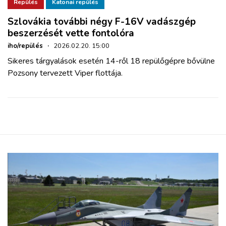
ZÖLDÚT
Repülés
Katonai repülés
Szlovákia további négy F-16V vadászgép
beszerzését vette fontolóra
HAJÓZÁS
iho/repülés
·
2026.02.20. 15:00
Sikeres tárgyalások esetén 14-ről 18 repülőgépre bővülne
BLOG
Pozsony tervezett Viper flottája.
ARCHÍVUM
WEBSHOP
BELÉPÉS
REGISZTRÁCIÓ