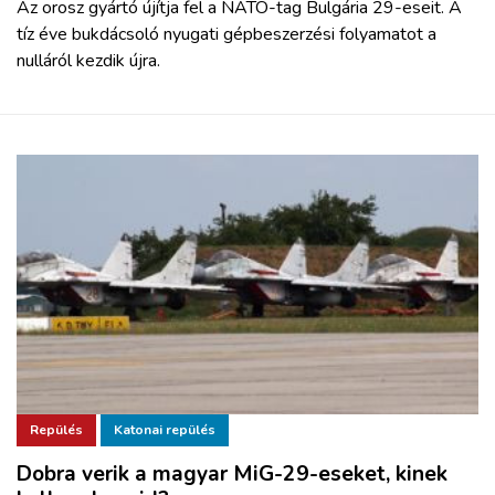
Az orosz gyártó újítja fel a NATO-tag Bulgária 29-eseit. A
tíz éve bukdácsoló nyugati gépbeszerzési folyamatot a
nulláról kezdik újra.
Repülés
Katonai repülés
Dobra verik a magyar MiG-29-eseket, kinek