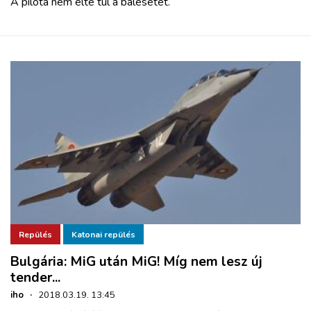
A pilóta nem élte túl a balesetet.
Repülés
Katonai repülés
Bulgária: MiG után MiG! Míg nem lesz új
tender...
iho
·
2018.03.19. 13:45