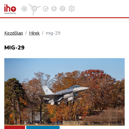
Kezdőlap
Hírek
mig-29
VASÚT
MIG-29
Kosár megtekintése
KÖZÚT
REPÜLÉS
KÖZLEKEDÉSFEJLESZTÉS
ELLÁTÁSI LÁNC