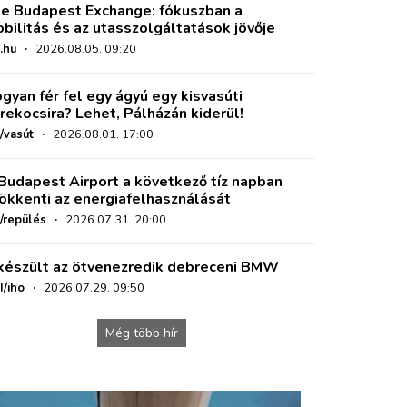
e Budapest Exchange: fókuszban a
bilitás és az utasszolgáltatások jövője
.hu
·
2026.08.05. 09:20
gyan fér fel egy ágyú egy kisvasúti
rekocsira? Lehet, Pálházán kiderül!
/vasút
·
2026.08.01. 17:00
Budapest Airport a következő tíz napban
ökkenti az energiafelhasználását
o/repülés
·
2026.07.31. 20:00
készült az ötvenezredik debreceni BMW
I/iho
·
2026.07.29. 09:50
Még több hír