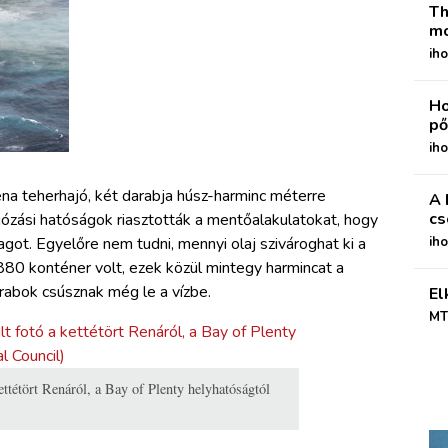
Th
mo
iho
Ho
pő
iho
ena teherhajó, két darabja húsz-harminc méterre
A 
cs
józási hatóságok riasztották a mentőalakulatokat, hogy
got. Egyelőre nem tudni, mennyi olaj szivároghat ki a
ih
80 konténer volt, ezek közül mintegy harmincat a
arabok csúsznak még le a vízbe.
El
MT
ettétört Renáról, a Bay of Plenty helyhatóságtól