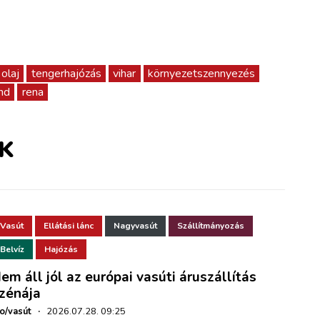
olaj
tengerhajózás
vihar
környezetszennyezés
nd
rena
K
Vasút
Ellátási lánc
Nagyvasút
Szállítmányozás
Belvíz
Hajózás
em áll jól az európai vasúti áruszállítás
zénája
ho/vasút
·
2026.07.28. 09:25