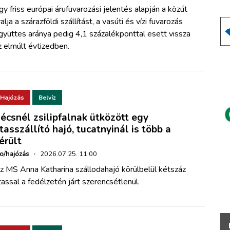
gy friss európai árufuvarozási jelentés alapján a közút
ralja a szárazföldi szállítást, a vasúti és vízi fuvarozás
gyüttes aránya pedig 4,1 százalékponttal esett vissza
z elmúlt évtizedben.
Hajózás
Belvíz
écsnél zsilipfalnak ütközött egy
tasszállító hajó, tucatnyinál is több a
érült
ho/hajózás
·
2026.07.25. 11:00
z MS Anna Katharina szállodahajó körülbelül kétszáz
tassal a fedélzetén járt szerencsétlenül.