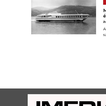
M
é
i
A
s