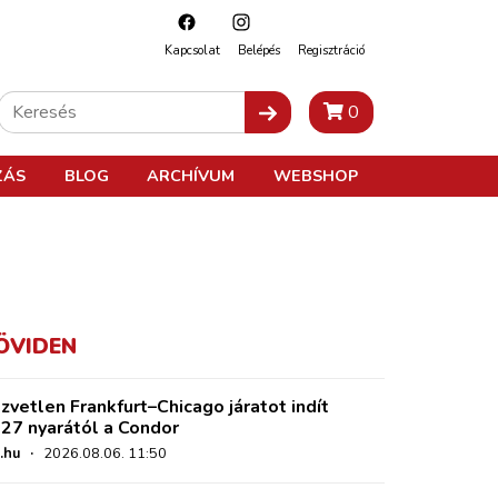
Kapcsolat
Belépés
Regisztráció
0
ZÁS
BLOG
ARCHÍVUM
WEBSHOP
ÖVIDEN
zvetlen Frankfurt–Chicago járatot indít
27 nyarától a Condor
.hu
·
2026.08.06. 11:50