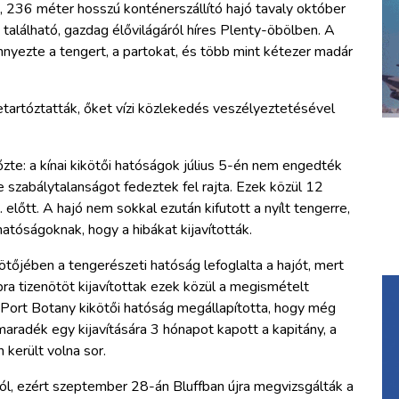
ás, 236 méter hosszú konténerszállító hajó tavaly október
található, gazdag élővilágáról híres Plenty-öbölben. A
nyezte a tengert, a partokat, és több mint kétezer madár
letartóztatták, őket vízi közlekedés veszélyeztetésével
te: a kínai kikötői hatóságok július 5-én nem engedték
le szabálytalanságot fedeztek fel rajta. Ezek közül 12
9. előtt. A hajó nem sokkal ezután kifutott a nyílt tengerre,
hatóságoknak, hogy a hibákat kijavították.
ötőjében a tengerészeti hatóság lefoglalta a hajót, mert
ra tizenötöt kijavítottak ezek közül a megismételt
 Port Botany kikötői hatóság megállapította, hogy még
maradék egy kijavítására 3 hónapot kapott a kapitány, a
 került volna sor.
ól, ezért szeptember 28-án Bluffban újra megvizsgálták a