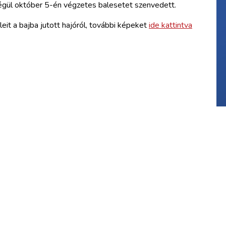
végül október 5-én végzetes balesetet szenvedett.
eit a bajba jutott hajóról, további képeket
ide kattintva