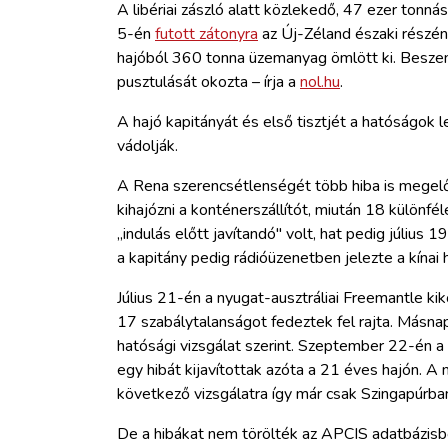
A libériai zászló alatt közlekedő, 47 ezer tonn
5-én
futott zátonyra
az Új-Zéland északi részén 
hajóból 360 tonna üzemanyag ömlött ki. Beszen
pusztulását okozta – írja a
nol.hu
.
A hajó kapitányát és első tisztjét a hatóságok 
vádolják.
A Rena szerencsétlenségét több hiba is megelőz
kihajózni a konténerszállítót, miután 18 különfé
„indulás előtt javítandó″ volt, hat pedig július 1
a kapitány pedig rádióüzenetben jelezte a kínai 
Július 21-én a nyugat-ausztráliai Freemantle kik
17 szabálytalanságot fedeztek fel rajta. Másnap
hatósági vizsgálat szerint. Szeptember 22-én a
egy hibát kijavítottak azóta a 21 éves hajón. A 
következő vizsgálatra így már csak Szingapúrban
De a hibákat nem törölték az APCIS adatbázisb