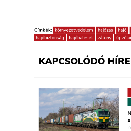
Címkék:
környezetvédelem
hajózás
hajó
hajóbiztonság
hajóbaleset
zátony
új-zéla
KAPCSOLÓDÓ HÍRE
N
s
i