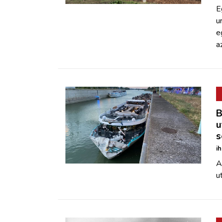
E
u
e
a
B
u
s
i
A
u