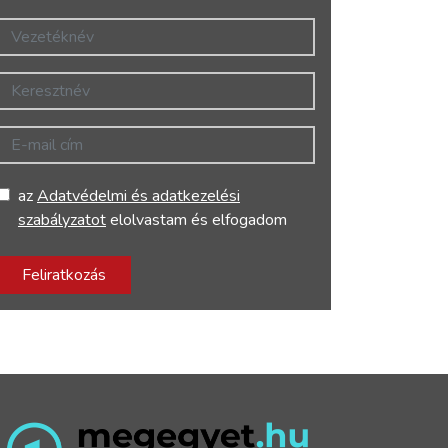
Vezetéknév
Keresztnév
E-mail cím
az
Adatvédelmi és adatkezelési
szabályzatot
elolvastam és elfogadom
Feliratkozás