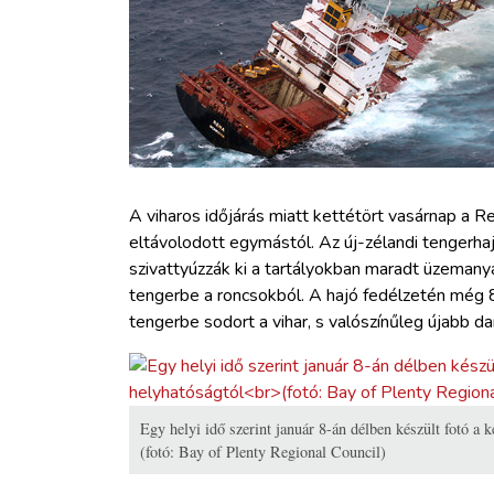
ZÖLDÚT
HAJÓZÁS
BLOG
ARCHÍVUM
A viharos időjárás miatt kettétört vasárnap a R
eltávolodott egymástól. Az új-zélandi tengerha
szivattyúzzák ki a tartályokban maradt üzemanya
WEBSHOP
tengerbe a roncsokból. A hajó fedélzetén még 8
tengerbe sodort a vihar, s valószínűleg újabb d
BELÉPÉS
REGISZTRÁCIÓ
Egy helyi idő szerint január 8-án délben készült fotó a k
(fotó: Bay of Plenty Regional Council)