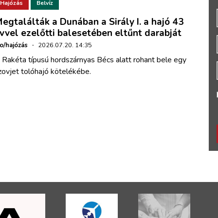
Hajózás
Belvíz
egtalálták a Dunában a Sirály I. a hajó 43
vvel ezelőtti balesetében eltűnt darabját
ho/hajózás
·
2026.07.20. 14:35
 Rakéta típusú hordszárnyas Bécs alatt rohant bele egy
zovjet tolóhajó kötelékébe.