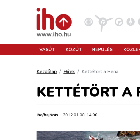
VASÚT
VASÚT
KÖZÚT
REPÜLÉS
KÖZLE
KÖZÚT
Kezdőlap
Hírek
Kettétört a Rena
REPÜLÉS
KETTÉTÖRT A
KÖZLEKEDÉSFEJLESZTÉS
iho/hajózás
·
2012.01.08. 14:00
ELLÁTÁSI LÁNC