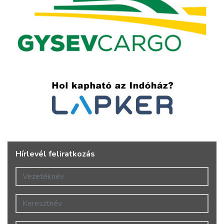
Hírlevél feliratkozás
Vezetéknév
Keresztnév