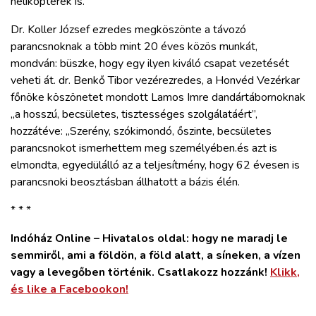
helikopterek is.
Dr. Koller József ezredes megköszönte a távozó
parancsnoknak a több mint 20 éves közös munkát,
mondván: büszke, hogy egy ilyen kiváló csapat vezetését
veheti át. dr. Benkő Tibor vezérezredes, a Honvéd Vezérkar
főnöke köszönetet mondott Lamos Imre dandártábornoknak
„a hosszú, becsületes, tisztességes szolgálatáért”,
hozzátéve: „Szerény, szókimondó, őszinte, becsületes
parancsnokot ismerhettem meg személyében.és azt is
elmondta, egyedülálló az a teljesítmény, hogy 62 évesen is
parancsnoki beosztásban állhatott a bázis élén.
* * *
Indóház Online – Hivatalos oldal: hogy ne maradj le
semmiről, ami a földön, a föld alatt, a síneken, a vízen
vagy a levegőben történik. Csatlakozz hozzánk!
Klikk,
és like a Facebookon!