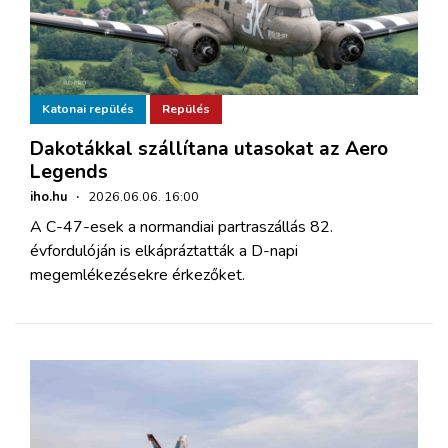
Katonai repülés
Repülés
Dakotákkal szállítana utasokat az Aero
Legends
iho.hu
·
2026.06.06. 16:00
A C-47-esek a normandiai partraszállás 82.
évfordulóján is elkápráztatták a D-napi
megemlékezésekre érkezőket.