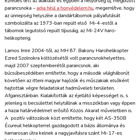
ezredes lett az alakulat és egyben a helyőrség új, megbízott
ZÖLDÚT
parancsnoka –
adja hírül a honvédelem.hu
, megemlítve, hogy
az ünnepség helyszíne a dandártábornok pályafutását
HAJÓZÁS
szimbolizálta az 1973-ban repült első Mi-4-estől a
tábornok legutolsó repült típusáig, az Mi-24V harci-
helikopterig.
BLOG
Lamos Imre 2004-től, az MH 87. Bakony Harcihelikopter
ARCHÍVUM
Ezred Szolnokra költözésétől volt parancsnokhelyettes,
majd 2007 szeptemberétől parancsnok, aki
búcsúbeszédében említette, hogy a második világháborút
WEBSHOP
követően az itteni magyar hajózók és műszakiak elsőként
hajtottak végre feladatokat hadműveleti területen,
BELÉPÉS
Afganisztánban. Kialakították az éjellátó képességet is, s
jelenleg is becsülettel helytállnak a missziókban vagy éppen
a hazai határvédelmet erősítő Közös Akarat műveletben is.
REGISZTRÁCIÓ
A pozitív változások közt említette, hogy két AS-350B
Écureuil helikopterrel gazdagodott a bázis állománya és
hamarosan útra kelnek a nagyjavításra szánt Mi-17-es