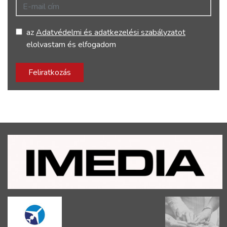
E-mail cím
az
Adatvédelmi és adatkezelési szabályzatot
elolvastam és elfogadom
Feliratkozás