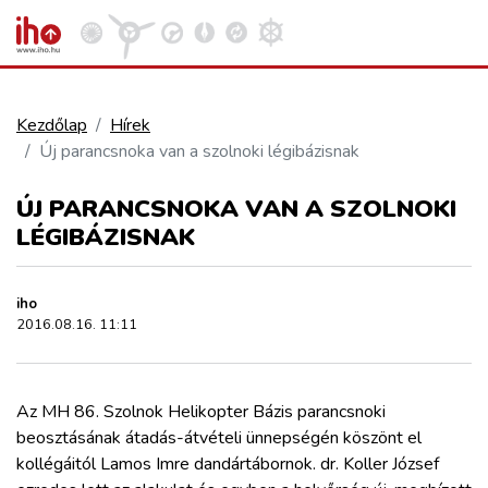
Kezdőlap
Hírek
Új parancsnoka van a szolnoki légibázisnak
VASÚT
Kosár megtekintése
ÚJ PARANCSNOKA VAN A SZOLNOKI
KÖZÚT
LÉGIBÁZISNAK
REPÜLÉS
iho
2016.08.16. 11:11
KÖZLEKEDÉSFEJLESZTÉS
Az MH 86. Szolnok Helikopter Bázis parancsnoki
ELLÁTÁSI LÁNC
beosztásának átadás-átvételi ünnepségén köszönt el
kollégáitól Lamos Imre dandártábornok. dr. Koller József