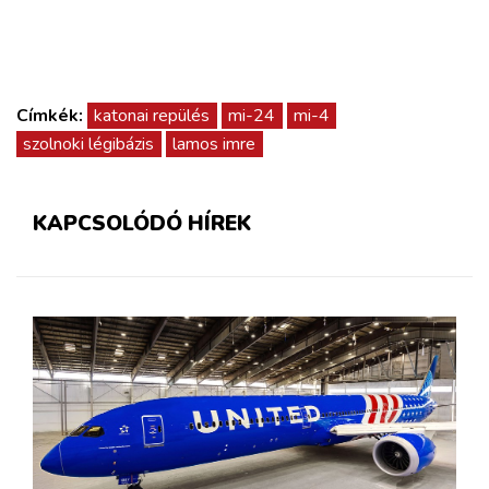
Címkék:
katonai repülés
mi-24
mi-4
szolnoki légibázis
lamos imre
KAPCSOLÓDÓ HÍREK