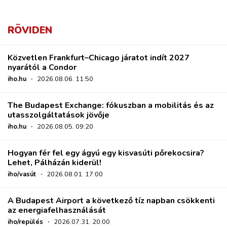
RÖVIDEN
Közvetlen Frankfurt–Chicago járatot indít 2027
nyarától a Condor
iho.hu
·
2026.08.06. 11:50
The Budapest Exchange: fókuszban a mobilitás és az
utasszolgáltatások jövője
iho.hu
·
2026.08.05. 09:20
Hogyan fér fel egy ágyú egy kisvasúti pőrekocsira?
Lehet, Pálházán kiderül!
iho/vasút
·
2026.08.01. 17:00
A Budapest Airport a következő tíz napban csökkenti
az energiafelhasználását
iho/repülés
·
2026.07.31. 20:00