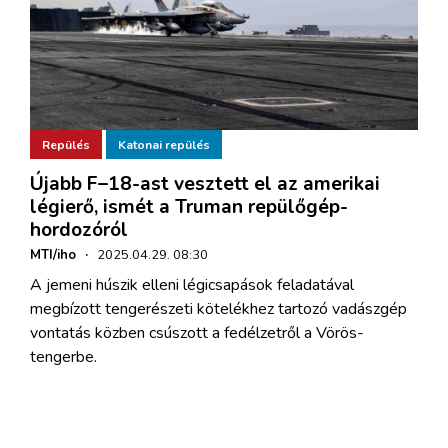
Repülés
Katonai repülés
Újabb F–18-ast vesztett el az amerikai
légierő, ismét a Truman repülőgép-
hordozóról
MTI/iho
·
2025.04.29. 08:30
A jemeni húszik elleni légicsapások feladatával
megbízott tengerészeti kötelékhez tartozó vadászgép
vontatás közben csúszott a fedélzetről a Vörös-
tengerbe.