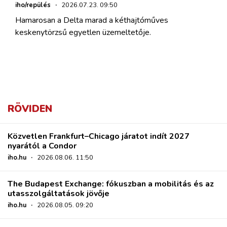
iho/repülés
·
2026.07.23. 09:50
Hamarosan a Delta marad a kéthajtóműves
keskenytörzsű egyetlen üzemeltetője.
RÖVIDEN
Közvetlen Frankfurt–Chicago járatot indít 2027
nyarától a Condor
iho.hu
·
2026.08.06. 11:50
The Budapest Exchange: fókuszban a mobilitás és az
utasszolgáltatások jövője
iho.hu
·
2026.08.05. 09:20