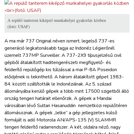
A repülő tanterem kiképző munkahelyei gyakorlás közben
(fotó: USAF)
A ma már 737 Original néven ismert, legelső 737-es
generáció legkatonásabb tagja az Indonéz Légierőnél
üzemelt 737MP Surveiller. A 737-2X9 típusjelzésű civil
gépből átalakított haditengerészeti megfigyelő- és
felderítő repülőgép kis túlzással a mai P-8A Poseidon
elődjének is tekinthető. A három átalakított gépet 1983-
84. között szállították le Indonéziának. Az 5. század
állományába kerülő gépek a több mint 17500 szigetből álló
ország tengeri határait ellenőrzik. A gépek a Mandai
városában lévő Sultan Hasanuddin nemzetközi repülőtéren
állomásoznak. A gépek „lelke” a gép jellegzetes külső
formáját is adó Motorola AN/APS-135 (V) SLAMMR
tengeri felderítő radarrendszer. A két, oldalra néző, nagy