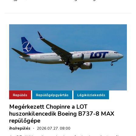
Repülés
Repülőgépgyártás
Légiközlekedés
Megérkezett Chopinre a LOT
huszonkilencedik Boeing B737-8 MAX
repülőgépe
iho/repülés
·
2026.07.27. 08:00