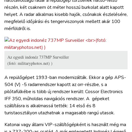
hatótávolságú radar a repülőgép törzsének hátsó-felső
részén, két csaknem öt méter hosszú burkolat alatt kapott
helyet. A radar alkalmas kisebb hajók, csónakok észlelésére,
megfelelő időjárási és tengerviszonyok mellett akár 100
mérföldről is.
Az egyedi indonéz 737MP Surveiller
(fotó: militaryphotos.net) )
A repülőgépet 1993-ban modernizálták. Ekkor a gép APS-
504 (V) -5 radarrendszer kapott az orr-részbe, s a
pilótafülkébe is több új rendszer került: Cossor Electronics
IFF 350, műholdas navigációs rendszer. A gépeket
szállításra is alkalmassá tették: 14 első és 8
turistaosztályon utazhatnak a magasabb rangú utasok.
Katonai vagy állami VIP-szállítógépként is használt még ma
is a 737-200-as család. A már emlegetett Indonéz Légierő