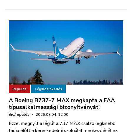
Repülés
Légiközlekedés
A Boeing B737-7 MAX megkapta a FAA
típusalkalmassági bizonyítványát!
iho/repülés
·
2026.08.04. 12:00
Ezzel megnyílt a légiút a 737 MAX család legkisebb
tagja előtt a kereskedelmi szolgálat megkezdéséhez.