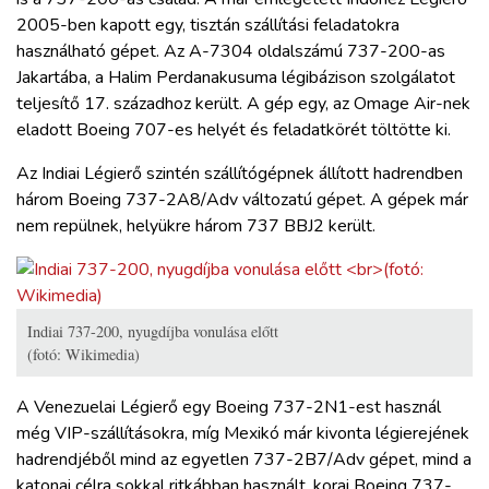
2005-ben kapott egy, tisztán szállítási feladatokra
használható gépet. Az A-7304 oldalszámú 737-200-as
Jakartába, a Halim Perdanakusuma légibázison szolgálatot
teljesítő 17. századhoz került. A gép egy, az Omage Air-nek
eladott Boeing 707-es helyét és feladatkörét töltötte ki.
Az Indiai Légierő szintén szállítógépnek állított hadrendben
három Boeing 737-2A8/Adv változatú gépet. A gépek már
nem repülnek, helyükre három 737 BBJ2 került.
Indiai 737-200, nyugdíjba vonulása előtt
(fotó: Wikimedia)
A Venezuelai Légierő egy Boeing 737-2N1-est használ
még VIP-szállításokra, míg Mexikó már kivonta légierejének
hadrendjéből mind az egyetlen 737-2B7/Adv gépet, mind a
katonai célra sokkal ritkábban használt, korai Boeing 737-