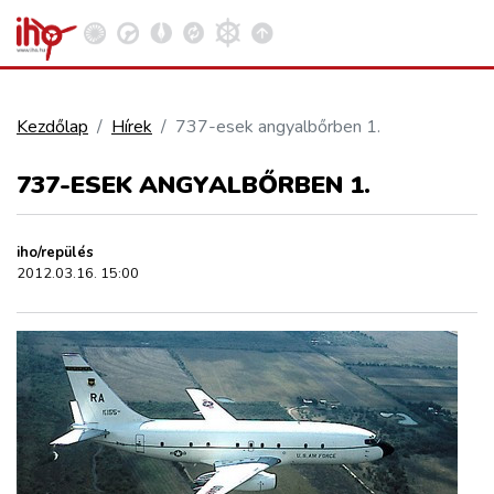
Kezdőlap
Hírek
737-esek angyalbőrben 1.
VASÚT
737-ESEK ANGYALBŐRBEN 1.
Kosár megtekintése
KÖZÚT
iho/repülés
2012.03.16. 15:00
REPÜLÉS
KÖZLEKEDÉSFEJLESZTÉS
ELLÁTÁSI LÁNC