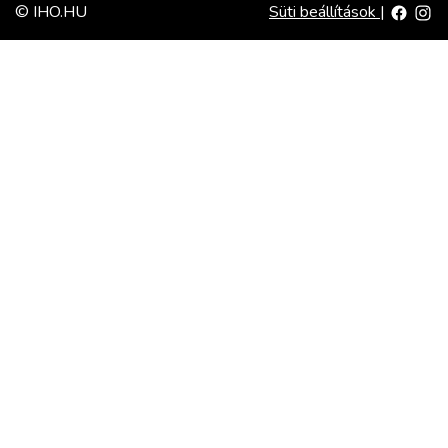
© IHO.HU
Süti beállítások
|