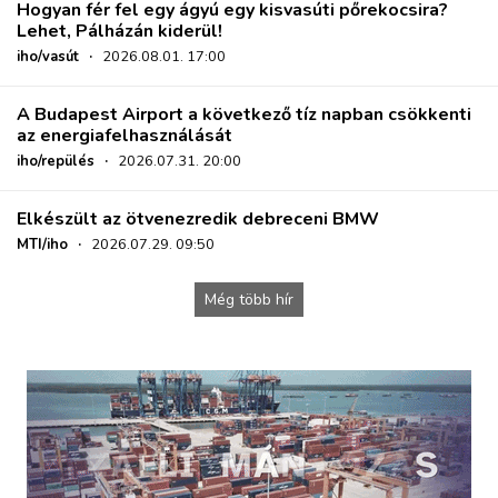
Hogyan fér fel egy ágyú egy kisvasúti pőrekocsira?
Lehet, Pálházán kiderül!
iho/vasút
·
2026.08.01. 17:00
A Budapest Airport a következő tíz napban csökkenti
az energiafelhasználását
iho/repülés
·
2026.07.31. 20:00
Elkészült az ötvenezredik debreceni BMW
MTI/iho
·
2026.07.29. 09:50
Még több hír