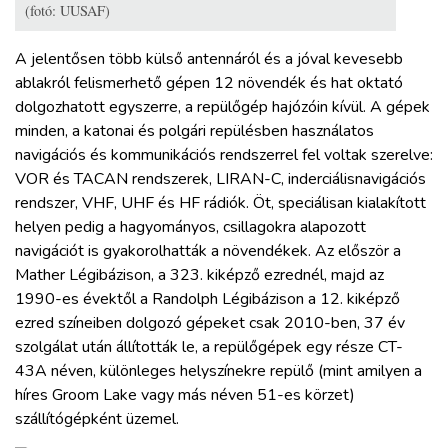
(fotó: UUSAF)
A jelentősen több külső antennáról és a jóval kevesebb
ablakról felismerhető gépen 12 növendék és hat oktató
dolgozhatott egyszerre, a repülőgép hajózóin kívül. A gépek
minden, a katonai és polgári repülésben használatos
navigációs és kommunikációs rendszerrel fel voltak szerelve:
VOR és TACAN rendszerek, LIRAN-C, inderciálisnavigációs
rendszer, VHF, UHF és HF rádiók. Öt, speciálisan kialakított
helyen pedig a hagyományos, csillagokra alapozott
navigációt is gyakorolhatták a növendékek. Az először a
Mather Légibázison, a 323. kiképző ezrednél, majd az
1990-es évektől a Randolph Légibázison a 12. kiképző
ezred színeiben dolgozó gépeket csak 2010-ben, 37 év
szolgálat után állították le, a repülőgépek egy része CT-
43A néven, különleges helyszínekre repülő (mint amilyen a
híres Groom Lake vagy más néven 51-es körzet)
szállítógépként üzemel.