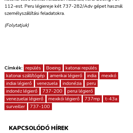
112-est. Peru légiereje két 737-282/Adv gépet használ
személyszállítási feladatokra.
(Folytatjuk)
Címkék:
repülés
Boeing
katonai repülés
katonai szállítógép
amerikai légierő
india
mexikó
indiai légierő
venezuela
indonézia
peru
indonéz légierő
737-200
perui légierő
venezuelai légierő
mexikói légierő
737mp
t-43a
surveiller
737-100
KAPCSOLÓDÓ HÍREK