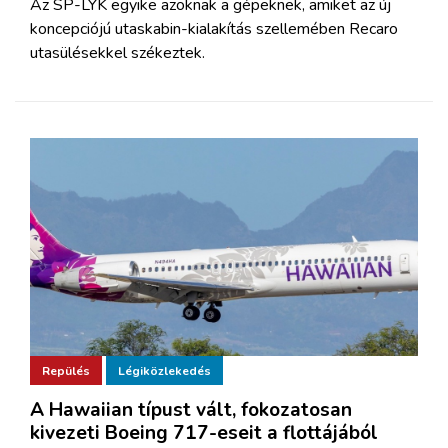
Az SP-LYK egyike azoknak a gépeknek, amiket az új
koncepciójú utaskabin-kialakítás szellemében Recaro
utasülésekkel székeztek.
Repülés
Légiközlekedés
A Hawaiian típust vált, fokozatosan
kivezeti Boeing 717-eseit a flottájából