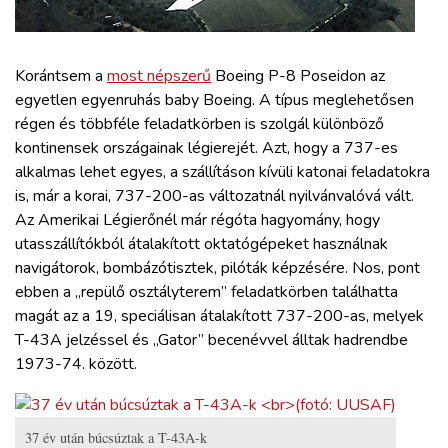
ZÖLDÚT
HAJÓZÁS
Korántsem a
most népszerű
Boeing P-8 Poseidon az
egyetlen egyenruhás baby Boeing. A típus meglehetősen
régen és többféle feladatkörben is szolgál különböző
BLOG
kontinensek országainak légierejét. Azt, hogy a 737-es
alkalmas lehet egyes, a szállításon kívüli katonai feladatokra
ARCHÍVUM
is, már a korai, 737-200-as változatnál nyilvánvalóvá vált.
Az Amerikai Légierőnél már régóta hagyomány, hogy
utasszállítókból átalakított oktatógépeket használnak
WEBSHOP
navigátorok, bombázótisztek, pilóták képzésére. Nos, pont
ebben a „repülő osztályterem” feladatkörben találhatta
BELÉPÉS
magát az a 19, speciálisan átalakított 737-200-as, melyek
T-43A jelzéssel és „Gator” becenévvel álltak hadrendbe
1973-74. között.
REGISZTRÁCIÓ
37 év után búcsúztak a T-43A-k