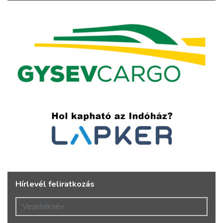
Hírlevél feliratkozás
Vezetéknév