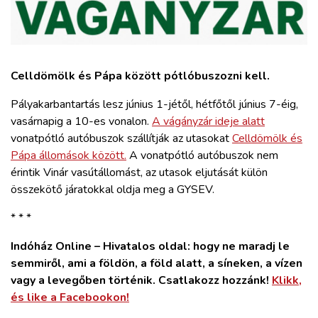
ZÖLDÚT
HAJÓZÁS
Celldömölk és Pápa között pótlóbuszozni kell.
BLOG
Pályakarbantartás lesz június 1-jétől, hétfőtől június 7-éig,
vasárnapig a 10-es vonalon.
A vágányzár ideje alatt
ARCHÍVUM
vonatpótló autóbuszok szállítják az utasokat
Celldömölk és
Pápa állomások között.
A vonatpótló autóbuszok nem
érintik Vinár vasútállomást, az utasok eljutását külön
WEBSHOP
összekötő járatokkal oldja meg a GYSEV.
BELÉPÉS
* * *
Indóház Online – Hivatalos oldal: hogy ne maradj le
REGISZTRÁCIÓ
semmiről, ami a földön, a föld alatt, a síneken, a vízen
vagy a levegőben történik. Csatlakozz hozzánk!
Klikk,
és like a Facebookon!