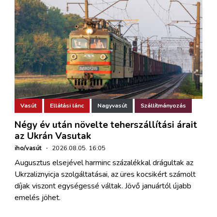
Vasút
Ellátási lánc
Nagyvasút
Szállítmányozás
Négy év után növelte teherszállítási árait
az Ukrán Vasutak
iho/vasút
·
2026.08.05. 16:05
Augusztus elsejével harminc százalékkal drágultak az
Ukrzaliznyicja szolgáltatásai, az üres kocsikért számolt
díjak viszont egységessé váltak. Jövő januártól újabb
emelés jöhet.