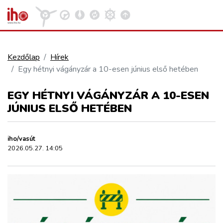
Kezdőlap
Hírek
Egy hétnyi vágányzár a 10-esen június első hetében
VASÚT
Kosár megtekintése
EGY HÉTNYI VÁGÁNYZÁR A 10-ESEN
KÖZÚT
JÚNIUS ELSŐ HETÉBEN
REPÜLÉS
iho/vasút
2026.05.27. 14:05
KÖZLEKEDÉSFEJLESZTÉS
ELLÁTÁSI LÁNC