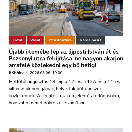
Közút
Vasút
Infrastruktúra
Városi vasút
Újabb ütemébe lép az újpesti István út és
Pozsonyi utca felújítása, ne nagyon akarjon
arrafelé közlekedni egy bő hétig!
BKK/iho
·
2026.08.06. 10:00
Hétfőtől augusztus 19-éig a 12-es, a 12A és a 14-es
villamosok nem járnak, helyettük pótlóbuszok
közlekednek. Az érintett utakon jelentős torlódásokra,
hosszabb menetidőkre kell számítani.