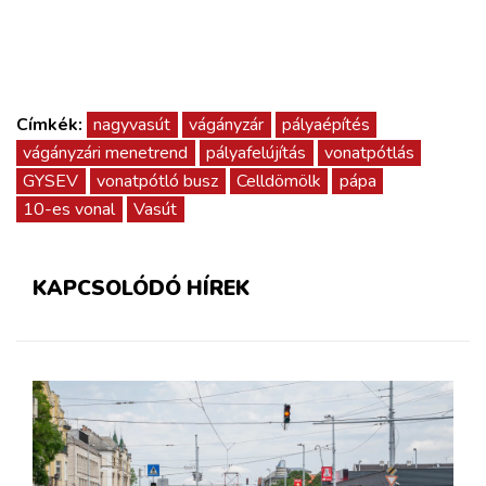
Címkék:
nagyvasút
vágányzár
pályaépítés
vágányzári menetrend
pályafelújítás
vonatpótlás
GYSEV
vonatpótló busz
Celldömölk
pápa
10-es vonal
Vasút
KAPCSOLÓDÓ HÍREK