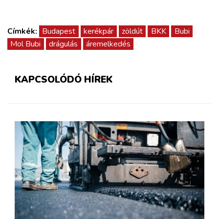
Címkék:
Budapest
kerékpár
zöldút
BKK
Bubi
Mol Bubi
drágulás
áremelkedés
KAPCSOLÓDÓ HÍREK