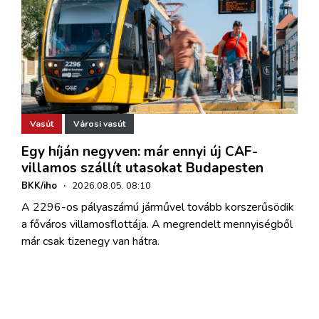
Vasút
Városi vasút
Egy híján negyven: már ennyi új CAF-
villamos szállít utasokat Budapesten
BKK/iho
·
2026.08.05. 08:10
A 2296-os pályaszámú járművel tovább korszerűsödik
a főváros villamosflottája. A megrendelt mennyiségből
már csak tizenegy van hátra.