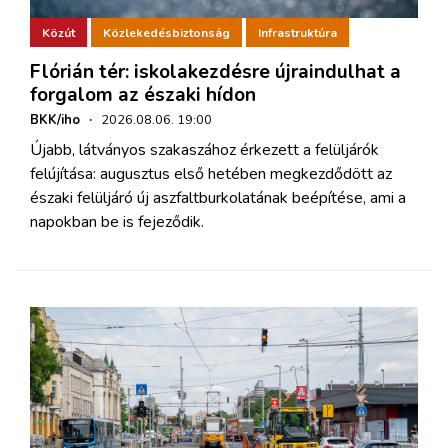
Közút
Közlekedésbiztonság
Infrastruktúra
Flórián tér: iskolakezdésre újraindulhat a
forgalom az északi hídon
BKK/iho
·
2026.08.06. 19:00
Újabb, látványos szakaszához érkezett a felüljárók
felújítása: augusztus első hetében megkezdődött az
északi felüljáró új aszfaltburkolatának beépítése, ami a
napokban be is fejeződik.