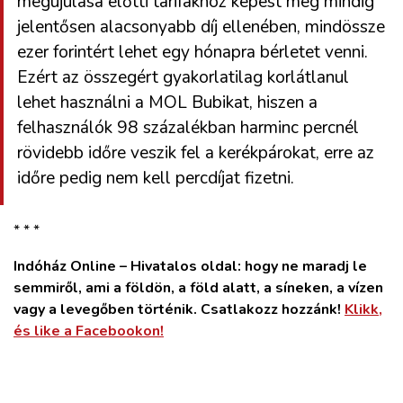
megújulása előtti tarifákhoz képest még mindig
jelentősen alacsonyabb díj ellenében, mindössze
ezer forintért lehet egy hónapra bérletet venni.
Ezért az összegért gyakorlatilag korlátlanul
lehet használni a MOL Bubikat, hiszen a
felhasználók 98 százalékban harminc percnél
rövidebb időre veszik fel a kerékpárokat, erre az
időre pedig nem kell percdíjat fizetni.
* * *
Indóház Online – Hivatalos oldal: hogy ne maradj le
semmiről, ami a földön, a föld alatt, a síneken, a vízen
vagy a levegőben történik. Csatlakozz hozzánk!
Klikk,
és like a Facebookon!