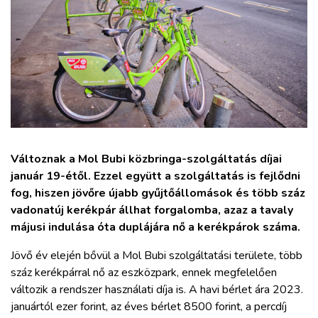
ZÖLDÚT
HAJÓZÁS
BLOG
ARCHÍVUM
Változnak a Mol Bubi közbringa-szolgáltatás díjai
WEBSHOP
január 19-étől. Ezzel együtt a szolgáltatás is fejlődni
fog, hiszen jövőre újabb gyűjtőállomások és több száz
vadonatúj kerékpár állhat forgalomba, azaz a tavaly
BELÉPÉS
májusi indulása óta duplájára nő a kerékpárok száma.
Jövő év elején bővül a Mol Bubi szolgáltatási területe, több
REGISZTRÁCIÓ
száz kerékpárral nő az eszközpark, ennek megfelelően
változik a rendszer használati díja is. A havi bérlet ára 2023.
januártól ezer forint, az éves bérlet 8500 forint, a percdíj