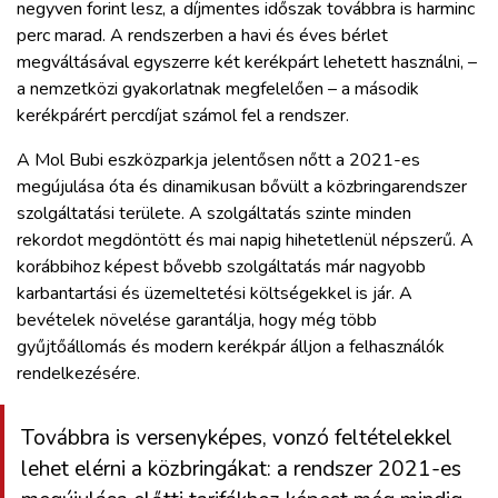
negyven forint lesz, a díjmentes időszak továbbra is harminc
perc marad. A rendszerben a havi és éves bérlet
megváltásával egyszerre két kerékpárt lehetett használni, –
a nemzetközi gyakorlatnak megfelelően – a második
kerékpárért percdíjat számol fel a rendszer.
A Mol Bubi eszközparkja jelentősen nőtt a 2021-es
megújulása óta és dinamikusan bővült a közbringarendszer
szolgáltatási területe. A szolgáltatás szinte minden
rekordot megdöntött és mai napig hihetetlenül népszerű. A
korábbihoz képest bővebb szolgáltatás már nagyobb
karbantartási és üzemeltetési költségekkel is jár. A
bevételek növelése garantálja, hogy még több
gyűjtőállomás és modern kerékpár álljon a felhasználók
rendelkezésére.
Továbbra is versenyképes, vonzó feltételekkel
lehet elérni a közbringákat: a rendszer 2021-es