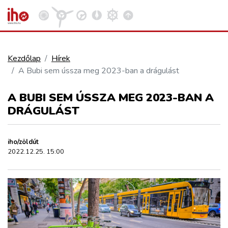
Kezdőlap
Hírek
A Bubi sem ússza meg 2023-ban a drágulást
VASÚT
Kosár megtekintése
A BUBI SEM ÚSSZA MEG 2023-BAN A
KÖZÚT
DRÁGULÁST
REPÜLÉS
iho/zöldút
2022.12.25. 15:00
KÖZLEKEDÉSFEJLESZTÉS
ELLÁTÁSI LÁNC