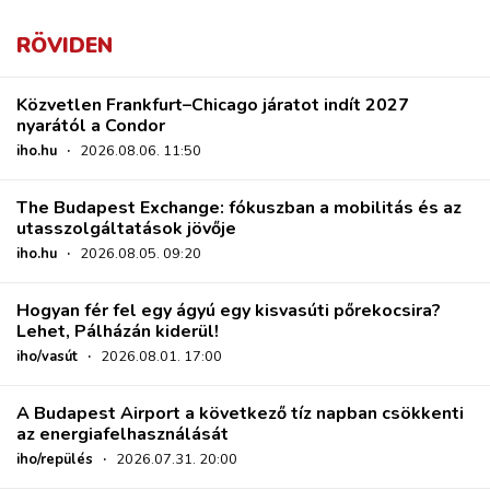
RÖVIDEN
Közvetlen Frankfurt–Chicago járatot indít 2027
nyarától a Condor
iho.hu
·
2026.08.06. 11:50
The Budapest Exchange: fókuszban a mobilitás és az
utasszolgáltatások jövője
iho.hu
·
2026.08.05. 09:20
Hogyan fér fel egy ágyú egy kisvasúti pőrekocsira?
Lehet, Pálházán kiderül!
iho/vasút
·
2026.08.01. 17:00
A Budapest Airport a következő tíz napban csökkenti
az energiafelhasználását
iho/repülés
·
2026.07.31. 20:00