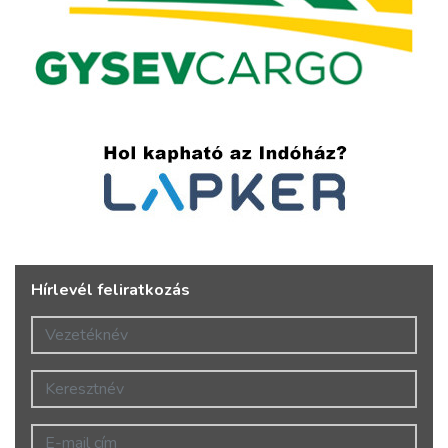
Hírlevél feliratkozás
Vezetéknév
Keresztnév
E-mail cím