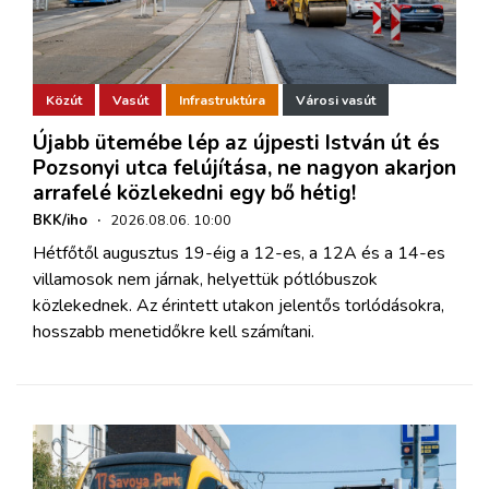
Közút
Vasút
Infrastruktúra
Városi vasút
Újabb ütemébe lép az újpesti István út és
Pozsonyi utca felújítása, ne nagyon akarjon
arrafelé közlekedni egy bő hétig!
BKK/iho
·
2026.08.06. 10:00
Hétfőtől augusztus 19-éig a 12-es, a 12A és a 14-es
villamosok nem járnak, helyettük pótlóbuszok
közlekednek. Az érintett utakon jelentős torlódásokra,
hosszabb menetidőkre kell számítani.