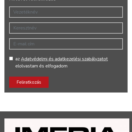
Vezetéknév
Keresztnév
E-mail cím
az
Adatvédelmi és adatkezelési szabályzatot
elolvastam és elfogadom
Feliratkozás