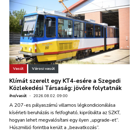
Vasút
Városi vasút
Klímát szerelt egy KT4-esére a Szegedi
Közlekedési Társaság: jövőre folytatnák
iho/vasút
·
2026.08.02. 09:00
A 207-es pályaszámú villamos légkondicionálása
kísérleti beruházás is felfogható, kipróbálta az SZKT,
hogyan lehet megvalósítani egy ilyen „upgrade-et”.
Húszmillió forintba került a „beavatkozás”.