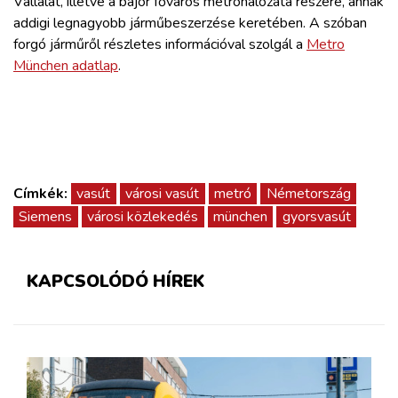
Vállalat, illetve a bajor főváros metróhálózata részére, annak
ZÖLDÚT
addigi legnagyobb járműbeszerzése keretében. A szóban
forgó járműről részletes információval szolgál a
Metro
HAJÓZÁS
München adatlap
.
BLOG
ARCHÍVUM
Címkék:
vasút
városi vasút
metró
Németország
Siemens
városi közlekedés
münchen
gyorsvasút
WEBSHOP
BELÉPÉS
KAPCSOLÓDÓ HÍREK
REGISZTRÁCIÓ