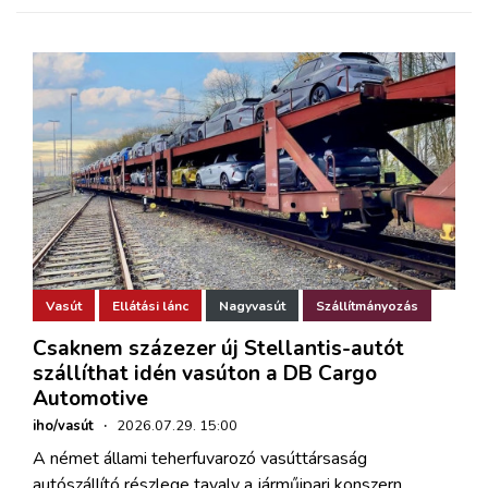
Vasút
Ellátási lánc
Nagyvasút
Szállítmányozás
Csaknem százezer új Stellantis-autót
szállíthat idén vasúton a DB Cargo
Automotive
iho/vasút
·
2026.07.29. 15:00
A német állami teherfuvarozó vasúttársaság
autószállító részlege tavaly a járműipari konszern