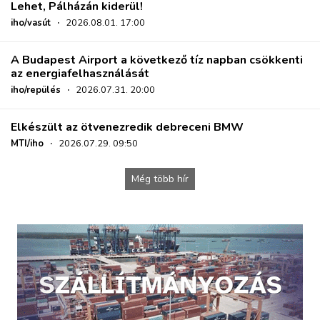
Lehet, Pálházán kiderül!
iho/vasút
·
2026.08.01. 17:00
A Budapest Airport a következő tíz napban csökkenti
az energiafelhasználását
iho/repülés
·
2026.07.31. 20:00
Elkészült az ötvenezredik debreceni BMW
MTI/iho
·
2026.07.29. 09:50
Még több hír