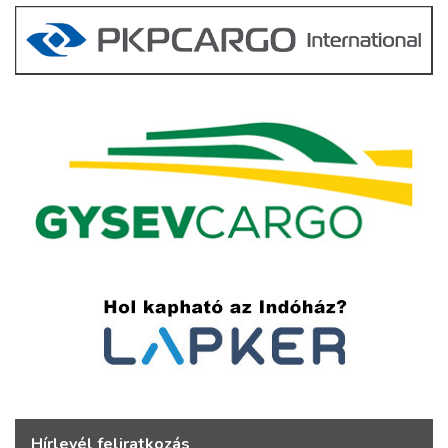
Hírlevél feliratkozás