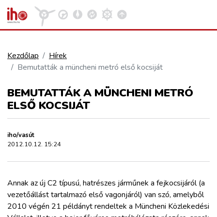
Kezdőlap
Hírek
Bemutatták a müncheni metró első kocsiját
VASÚT
Kosár megtekintése
BEMUTATTÁK A MÜNCHENI METRÓ
KÖZÚT
ELSŐ KOCSIJÁT
REPÜLÉS
iho/vasút
2012.10.12. 15:24
KÖZLEKEDÉSFEJLESZTÉS
Annak az új C2 típusú, hatrészes járműnek a fejkocsijáról (a
ELLÁTÁSI LÁNC
vezetőállást tartalmazó első vagonjáról) van szó, amelyből
2010 végén 21 példányt rendeltek a Müncheni Közlekedési