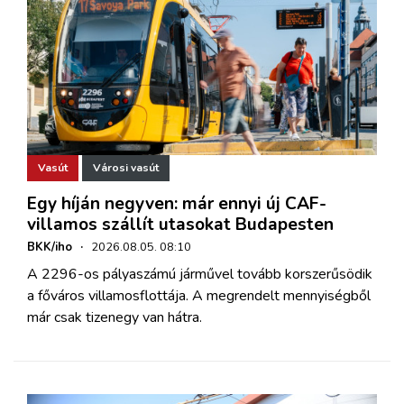
Vasút
Városi vasút
Egy híján negyven: már ennyi új CAF-
villamos szállít utasokat Budapesten
BKK/iho
·
2026.08.05. 08:10
A 2296-os pályaszámú járművel tovább korszerűsödik
a főváros villamosflottája. A megrendelt mennyiségből
már csak tizenegy van hátra.