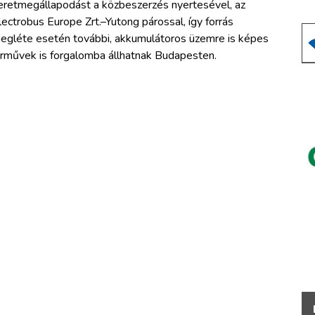
eretmegállapodást a közbeszerzés nyertesével, az
lectrobus Europe Zrt.–Yutong párossal, így forrás
egléte esetén további, akkumulátoros üzemre is képes
árművek is forgalomba állhatnak Budapesten.