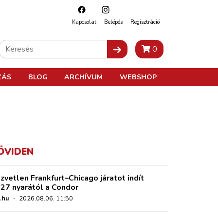
Kapcsolat
Belépés
Regisztráció
0
ZÁS
BLOG
ARCHÍVUM
WEBSHOP
ÖVIDEN
zvetlen Frankfurt–Chicago járatot indít
27 nyarától a Condor
.hu
·
2026.08.06. 11:50