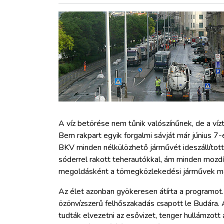
ZÖLDÚT
HAJÓZÁS
BLOG
ARCHÍVUM
WEBSHOP
A víz betörése nem tűnik valószínűnek, de a ví
Bem rakpart egyik forgalmi sávját már június 7-
BKV minden nélkülözhető járművét ideszállított
BELÉPÉS
sóderrel rakott teherautókkal, ám minden mozd
megoldásként a tömegközlekedési járművek m
REGISZTRÁCIÓ
Az élet azonban gyökeresen átírta a programot.
özönvízszerű felhőszakadás csapott le Budára. 
tudták elvezetni az esővizet, tenger hullámzott 