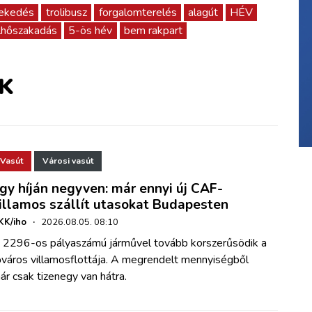
lekedés
trolibusz
forgalomterelés
alagút
HÉV
lhőszakadás
5-ös hév
bem rakpart
K
Vasút
Városi vasút
gy híján negyven: már ennyi új CAF-
illamos szállít utasokat Budapesten
KK/iho
·
2026.08.05. 08:10
 2296-os pályaszámú járművel tovább korszerűsödik a
őváros villamosflottája. A megrendelt mennyiségből
ár csak tizenegy van hátra.