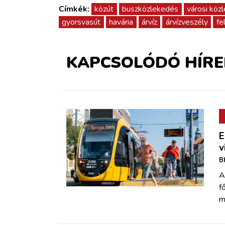
Címkék:
közút
buszközlekedés
városi köz
gyorsvasút
havária
árvíz
árvízveszély
fe
KAPCSOLÓDÓ HÍRE
E
v
B
A
f
m