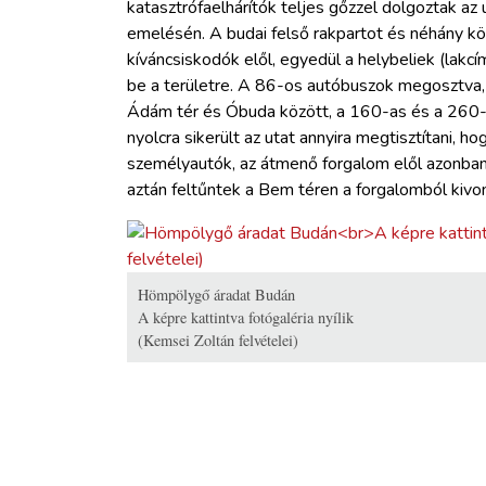
katasztrófaelhárítók teljes gőzzel dolgoztak a
emelésén. A budai felső rakpartot és néhány kö
kíváncsiskodók elől, egyedül a helybeliek (lakc
be a területre. A 86-os autóbuszok megosztva, a
Ádám tér és Óbuda között, a 160-as és a 260-a
nyolcra sikerült az utat annyira megtisztítani, h
személyautók, az átmenő forgalom elől azonban t
aztán feltűntek a Bem téren a forgalomból kivont
Hömpölygő áradat Budán
A képre kattintva fotógaléria nyílik
(Kemsei Zoltán felvételei)