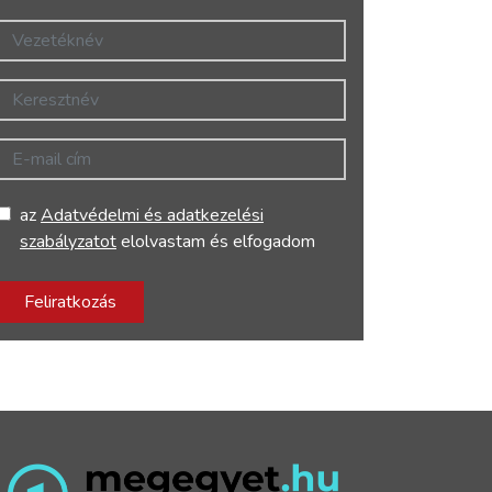
Vezetéknév
Keresztnév
E-mail cím
az
Adatvédelmi és adatkezelési
szabályzatot
elolvastam és elfogadom
Feliratkozás