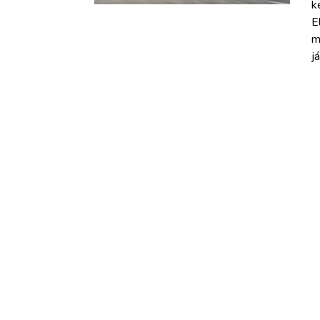
k
E
m
j