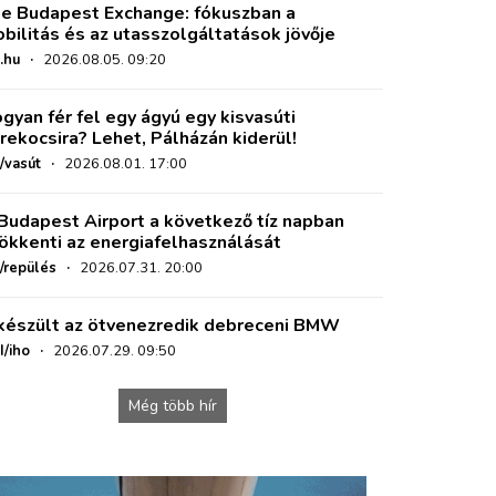
e Budapest Exchange: fókuszban a
bilitás és az utasszolgáltatások jövője
.hu
·
2026.08.05. 09:20
gyan fér fel egy ágyú egy kisvasúti
rekocsira? Lehet, Pálházán kiderül!
/vasút
·
2026.08.01. 17:00
Budapest Airport a következő tíz napban
ökkenti az energiafelhasználását
o/repülés
·
2026.07.31. 20:00
készült az ötvenezredik debreceni BMW
I/iho
·
2026.07.29. 09:50
Még több hír