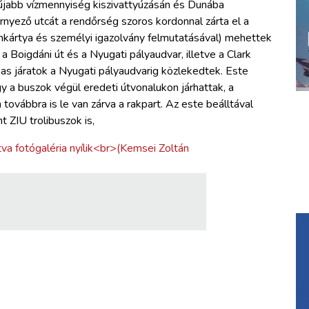
z újabb vízmennyiség kiszivattyúzásán és Dunába
rnyező utcát a rendőrség szoros kordonnal zárta el a
ímkártya és személyi igazolvány felmutatásával) mehettek
 Boigdáni út és a Nyugati pályaudvar, illetve a Clark
s járatok a Nyugati pályaudvarig közlekedtek. Este
ogy a buszok végül eredeti útvonalukon járhattak, a
ovábbra is le van zárva a rakpart. Az este beálltával
 ZIU trolibuszok is,