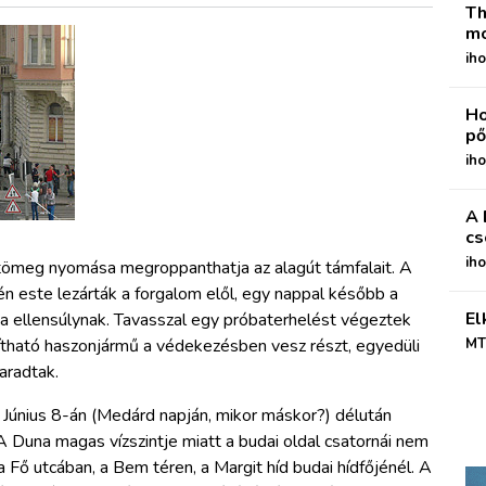
Th
mo
iho
Ho
pő
iho
A 
cs
ih
ztömeg nyomása megroppanthatja az alagút támfalait. A
én este lezárták a forgalom elől, egy nappal később a
El
a ellensúlynak. Tavasszal egy próbaterhelést végeztek
ítható haszonjármű a védekezésben vesz részt, egyedüli
MT
aradtak.
 Június 8-án (Medárd napján, mikor máskor?) délután
A Duna magas vízszintje miatt a budai oldal csatornái nem
a Fő utcában, a Bem téren, a Margit híd budai hídfőjénél. A