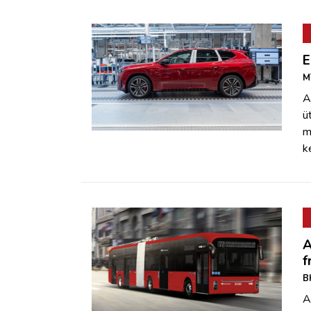
E
M
A
ü
m
k
A
f
B
A