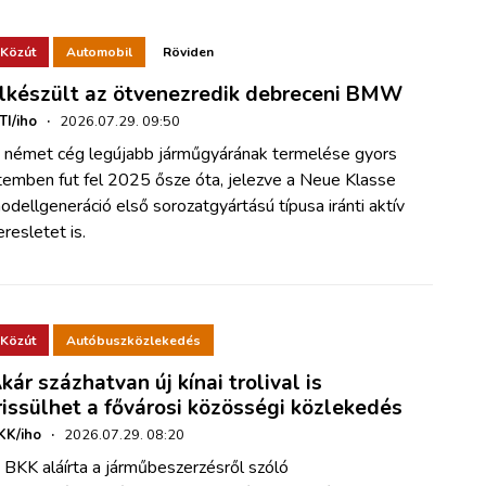
Közút
Automobil
Röviden
lkészült az ötvenezredik debreceni BMW
TI/iho
·
2026.07.29. 09:50
 német cég legújabb járműgyárának termelése gyors
temben fut fel 2025 ősze óta, jelezve a Neue Klasse
odellgeneráció első sorozatgyártású típusa iránti aktív
eresletet is.
Közút
Autóbuszközlekedés
kár százhatvan új kínai trolival is
rissülhet a fővárosi közösségi közlekedés
KK/iho
·
2026.07.29. 08:20
 BKK aláírta a járműbeszerzésről szóló