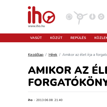
VASÚT
VASÚT
KÖZÚT
REPÜLÉS
KÖZLE
KÖZÚT
Kezdőlap
Hírek
Amikor az élet írja a forga
REPÜLÉS
AMIKOR AZ ÉLE
FORGATÓKÖN
KÖZLEKEDÉSFEJLESZTÉS
ELLÁTÁSI LÁNC
iho
·
2013.06.08. 21:40