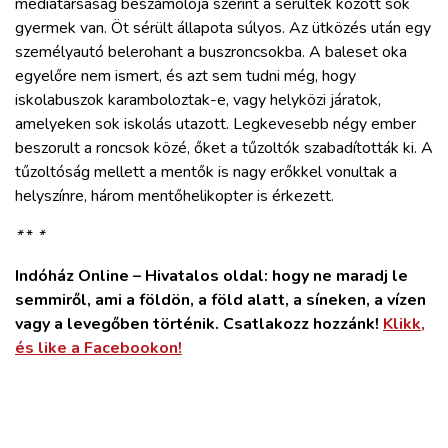
médiatársaság beszámolója szerint a sérültek között sok
ZÖLDÚT
gyermek van. Öt sérült állapota súlyos. Az ütközés után egy
személyautó belerohant a buszroncsokba. A baleset oka
HAJÓZÁS
egyelőre nem ismert, és azt sem tudni még, hogy
iskolabuszok karamboloztak-e, vagy helyközi járatok,
amelyeken sok iskolás utazott. Legkevesebb négy ember
BLOG
beszorult a roncsok közé, őket a tűzoltók szabadították ki. A
tűzoltóság mellett a mentők is nagy erőkkel vonultak a
ARCHÍVUM
helyszínre, három mentőhelikopter is érkezett.
*
*
*
WEBSHOP
Indóház Online – Hivatalos oldal: hogy ne maradj le
semmiről, ami a földön, a föld alatt, a síneken, a vízen
BELÉPÉS
vagy a levegőben történik. Csatlakozz hozzánk!
Klikk,
és like a Facebookon!
REGISZTRÁCIÓ