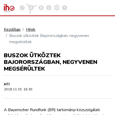
Kezdőlap
Hírek
Buszok ütköztek Bajorországban, negyvenen
VASÚT
megsérültek
Kosár megtekintése
BUSZOK ÜTKÖZTEK
KÖZÚT
BAJORORSZÁGBAN, NEGYVENEN
MEGSÉRÜLTEK
REPÜLÉS
MTI
KÖZLEKEDÉSFEJLESZTÉS
2018.11.15. 16:30
ELLÁTÁSI LÁNC
A Bayerischer Rundfunk (BR) tartományi közszolgálati