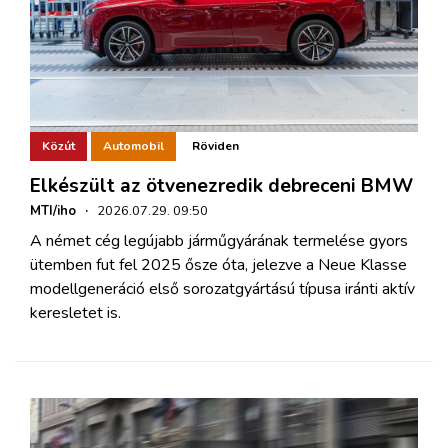
Közút
Automobil
Röviden
Elkészült az ötvenezredik debreceni BMW
MTI/iho
·
2026.07.29. 09:50
A német cég legújabb járműgyárának termelése gyors
ütemben fut fel 2025 ősze óta, jelezve a Neue Klasse
modellgeneráció első sorozatgyártású típusa iránti aktív
keresletet is.