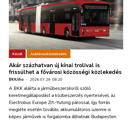
Közút
Autóbuszközlekedés
Akár százhatvan új kínai trolival is
frissülhet a fővárosi közösségi közlekedés
BKK/iho
·
2026.07.29. 08:20
A BKK aláírta a járműbeszerzésről szóló
keretmegállapodást a közbeszerzés nyertesével, az
Electrobus Europe Zrt.–Yutong párossal, így forrás
megléte esetén további, akkumulátoros üzemre is
képes járművek is forgalomba állhatnak Budapesten.