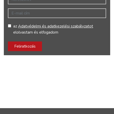
E-mail cím
az
Adatvédelmi és adatkezelési szabályzatot
elolvastam és elfogadom
Feliratkozás