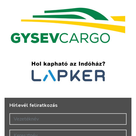
Hírlevél feliratkozás
Vezetéknév
Keresztnév