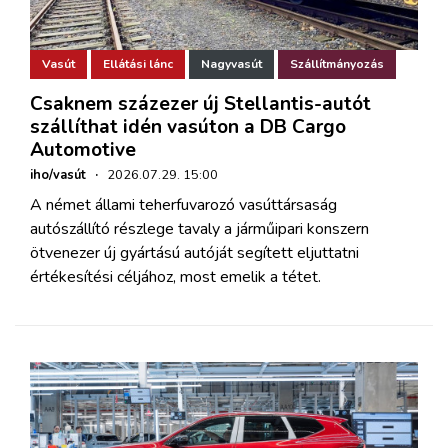
Vasút
Ellátási lánc
Nagyvasút
Szállítmányozás
Csaknem százezer új Stellantis-autót
szállíthat idén vasúton a DB Cargo
Automotive
iho/vasút
·
2026.07.29. 15:00
A német állami teherfuvarozó vasúttársaság
autószállító részlege tavaly a járműipari konszern
ötvenezer új gyártású autóját segített eljuttatni
értékesítési céljához, most emelik a tétet.