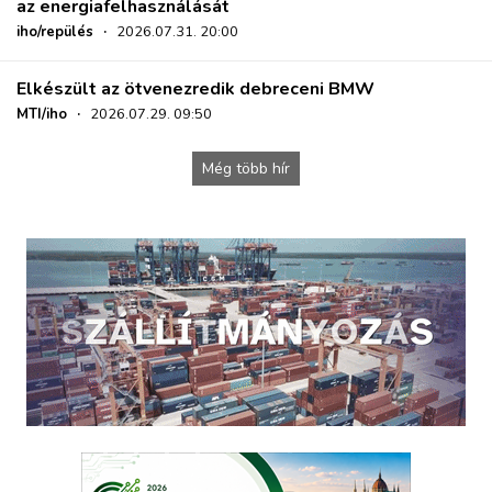
az energiafelhasználását
iho/repülés
·
2026.07.31. 20:00
Elkészült az ötvenezredik debreceni BMW
MTI/iho
·
2026.07.29. 09:50
Még több hír