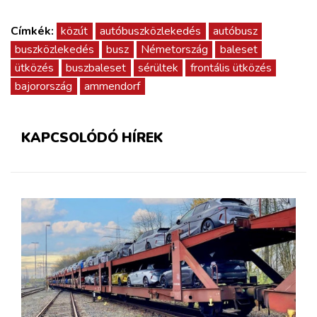
Címkék:
közút
autóbuszközlekedés
autóbusz
buszközlekedés
busz
Németország
baleset
ütközés
buszbaleset
sérültek
frontális ütközés
bajorország
ammendorf
KAPCSOLÓDÓ HÍREK