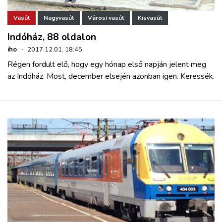
Vasút
Nagyvasút
Városi vasút
Kisvasút
Indóház, 88 oldalon
iho
·
2017.12.01. 18:45
Régen fordult elő, hogy egy hónap első napján jelent meg
az Indóház. Most, december elsején azonban igen. Keressék.