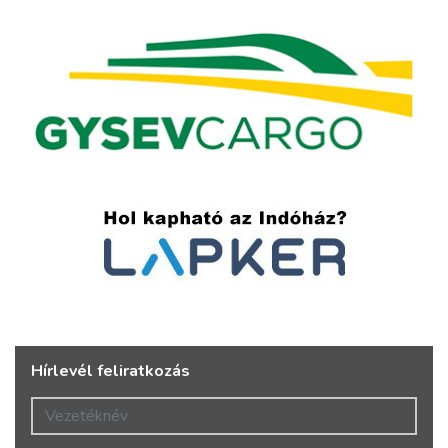
Hírlevél feliratkozás
Vezetéknév