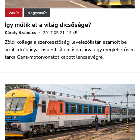
Vasút
Nagyvasút
Így múlik el a világ dicsősége?
Károly Szabolcs
·
2017.05.21. 13:45
Zöldi kolléga a szerkesztőségi levelezőlistán számolt be
arról, a kőbánya-kispesti állomáson járva egy meglehetősen
tarka Ganz-motorvonatot kapott lencsevégre.