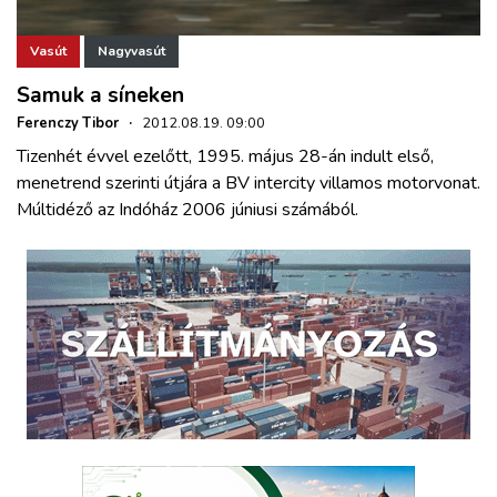
Vasút
Nagyvasút
Samuk a síneken
Ferenczy Tibor
·
2012.08.19. 09:00
Tizenhét évvel ezelőtt, 1995. május 28-án indult első,
menetrend szerinti útjára a BV intercity villamos motorvonat.
Múltidéző az Indóház 2006 júniusi számából.