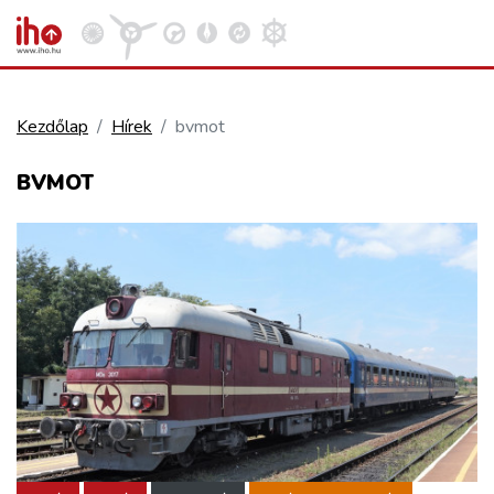
Kezdőlap
Hírek
bvmot
VASÚT
BVMOT
Kosár megtekintése
KÖZÚT
REPÜLÉS
KÖZLEKEDÉSFEJLESZTÉS
ELLÁTÁSI LÁNC