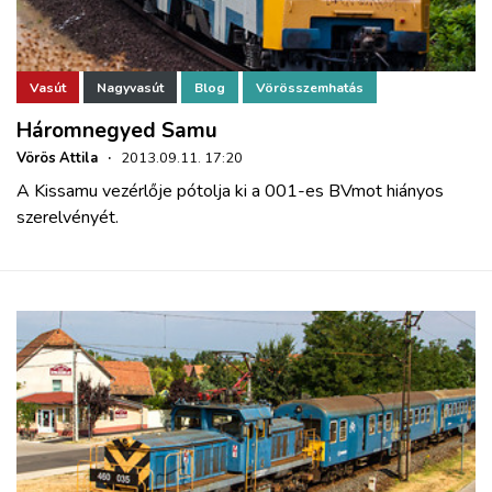
Vasút
Nagyvasút
Blog
Vörösszemhatás
Háromnegyed Samu
Vörös Attila
·
2013.09.11. 17:20
A Kissamu vezérlője pótolja ki a 001-es BVmot hiányos
szerelvényét.