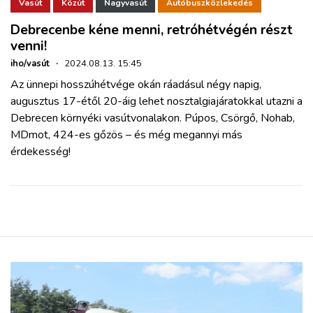
ZÖLDÚT
Vasút
Közút
Nagyvasút
Autóbuszközlekedés
Debrecenbe kéne menni, retróhétvégén részt
venni!
HAJÓZÁS
iho/vasút
·
2024.08.13. 15:45
Az ünnepi hosszúhétvége okán ráadásul négy napig,
BLOG
augusztus 17-étől 20-áig lehet nosztalgiajáratokkal utazni a
Debrecen környéki vasútvonalakon. Púpos, Csörgő, Nohab,
ARCHÍVUM
MDmot, 424-es gőzös – és még megannyi más
érdekesség!
WEBSHOP
BELÉPÉS
REGISZTRÁCIÓ