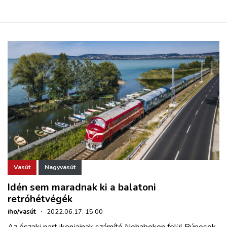
Vasút
Nagyvasút
Idén sem maradnak ki a balatoni
retróhétvégék
iho/vasút
·
2022.06.17. 15:00
Az északi part ikonjainak számító Nohabokon felül Púposok,