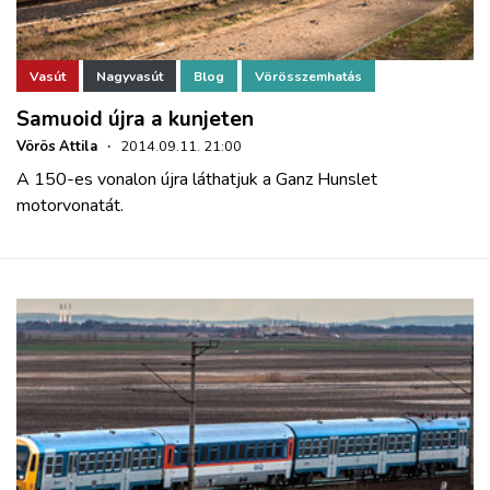
Vasút
Nagyvasút
Blog
Vörösszemhatás
Samuoid újra a kunjeten
Vörös Attila
·
2014.09.11. 21:00
A 150-es vonalon újra láthatjuk a Ganz Hunslet
motorvonatát.