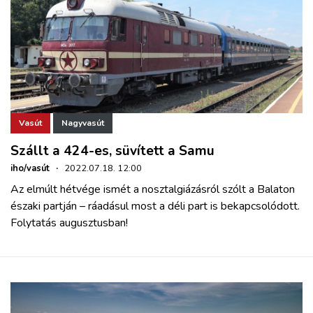
Vasút
Nagyvasút
Szállt a 424-es, süvített a Samu
iho/vasút
·
2022.07.18. 12:00
Az elmúlt hétvége ismét a nosztalgiázásról szólt a Balaton
északi partján – ráadásul most a déli part is bekapcsolódott.
Folytatás augusztusban!