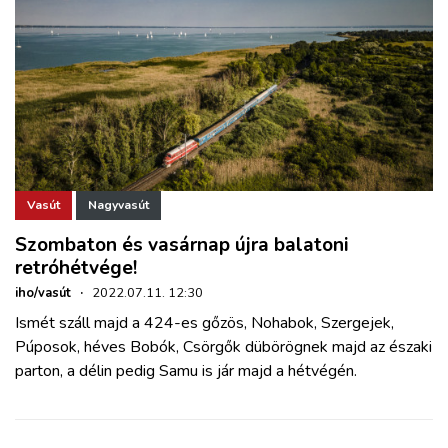
Vasút
Nagyvasút
Szombaton és vasárnap újra balatoni
retróhétvége!
iho/vasút
·
2022.07.11. 12:30
Ismét száll majd a 424-es gőzös, Nohabok, Szergejek,
Púposok, héves Bobók, Csörgők dübörögnek majd az északi
parton, a délin pedig Samu is jár majd a hétvégén.