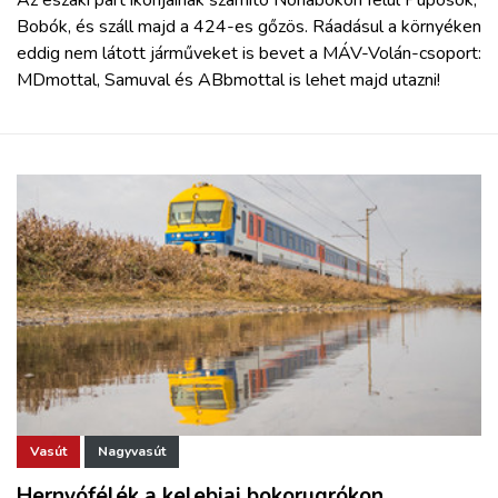
Bobók, és száll majd a 424-es gőzös. Ráadásul a környéken
eddig nem látott járműveket is bevet a MÁV-Volán-csoport:
MDmottal, Samuval és ABbmottal is lehet majd utazni!
Vasút
Nagyvasút
Hernyófélék a kelebiai bokorugrókon