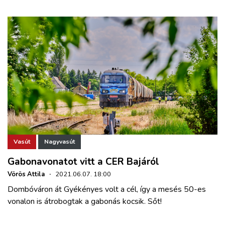
Vasút
Nagyvasút
Gabonavonatot vitt a CER Bajáról
Vörös Attila
·
2021.06.07. 18:00
Dombóváron át Gyékényes volt a cél, így a mesés 50-es
vonalon is átrobogtak a gabonás kocsik. Sőt!