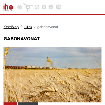
Kezdőlap
Hírek
gabonavonat
VASÚT
GABONAVONAT
Kosár megtekintése
KÖZÚT
REPÜLÉS
KÖZLEKEDÉSFEJLESZTÉS
ELLÁTÁSI LÁNC