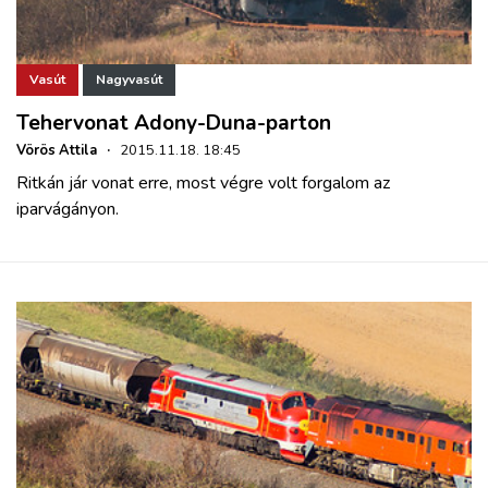
Vasút
Nagyvasút
Tehervonat Adony-Duna-parton
Vörös Attila
·
2015.11.18. 18:45
Ritkán jár vonat erre, most végre volt forgalom az
iparvágányon.