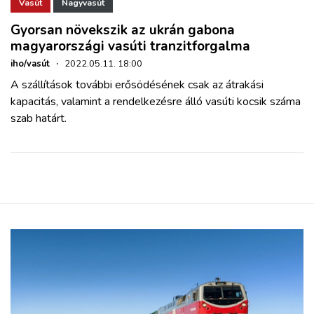
ZÖLDÚT
Vasút
Nagyvasút
Gyorsan növekszik az ukrán gabona
magyarországi vasúti tranzitforgalma
HAJÓZÁS
iho/vasút
·
2022.05.11. 18:00
A szállítások további erősödésének csak az átrakási
BLOG
kapacitás, valamint a rendelkezésre álló vasúti kocsik száma
szab határt.
ARCHÍVUM
WEBSHOP
BELÉPÉS
REGISZTRÁCIÓ