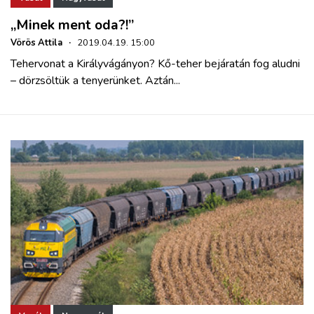
„Minek ment oda?!”
Vörös Attila
·
2019.04.19. 15:00
Tehervonat a Királyvágányon? Kő-teher bejáratán fog aludni
– dörzsöltük a tenyerünket. Aztán...