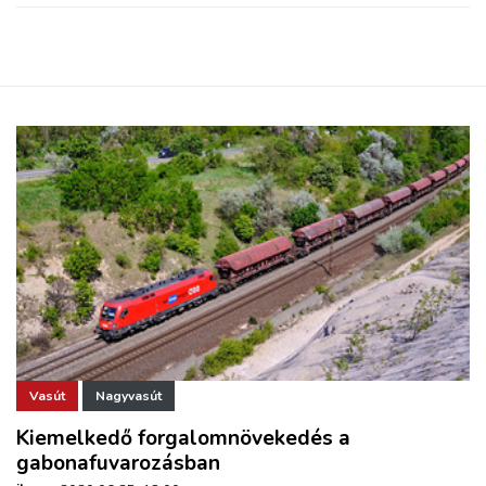
Vasút
Nagyvasút
Kiemelkedő forgalomnövekedés a
gabonafuvarozásban