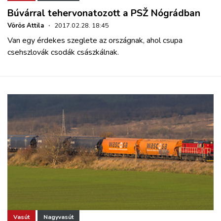
Búvárral tehervonatozott a PSŽ Nógrádban
Vörös Attila
·
2017.02.28. 18:45
Van egy érdekes szeglete az országnak, ahol csupa
csehszlovák csodák császkálnak.
Vasút
Nagyvasút