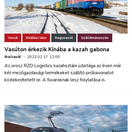
Vasút
Ellátási lánc
Nagyvasút
Szállítmányozás
Vasúton érkezik Kínába a kazah gabona
iho/vasút
·
2022.02.17. 12:00
Az orosz RZD Logistics kazahsztáni üzletága az éven már
két mezőgazdasági termékeket szállító próbavonatot
közlekedtetett le. A fuvaroknak lesz folytatása is.