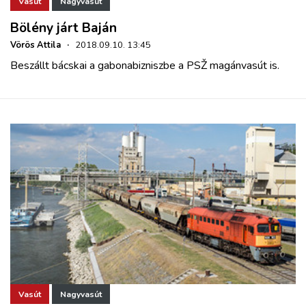
Vasút
Nagyvasút
Bölény járt Baján
Vörös Attila
·
2018.09.10. 13:45
Beszállt bácskai a gabonabizniszbe a PSŽ magánvasút is.
Vasút
Nagyvasút