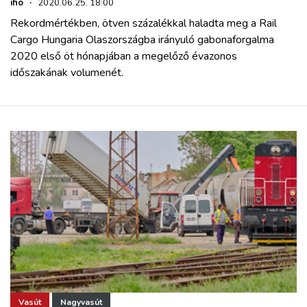
iho
·
2020.06.25. 18:00
Rekordmértékben, ötven százalékkal haladta meg a Rail
Cargo Hungaria Olaszországba irányuló gabonaforgalma
2020 első öt hónapjában a megelőző évazonos
időszakának volumenét.
Vasút
Nagyvasút