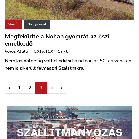
Vasút
Nagyvasút
Megfeküdte a Nohab gyomrát az őszi
emelkedő
Vörös Attila
·
2015.11.04. 18:45
Nem kis bátorság volt elindulni hajnalban az 50-es vonalon,
nem is sikerült felmászni Szalatnakra.
‹
1
2
3
4
›