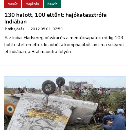
Vasút
Hajózás
Belvíz
130 halott, 100 eltűnt: hajókatasztrófa
Indiában
iho/hajózás
·
2012.05.01. 07:59
A z Indiai Hadsereg búvárai és a mentőcsapatok eddig 103
holttestet emeltek ki abból a komphajóból, ami ma süllyedt
el Indiában, a Brahmaputra folyón.