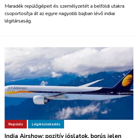
Maradék repülőgépeit és személyzetét a belföldi utakra
csoportosítja át az egyre nagyobb bajban lévő indiai
légitársaság.
Repülés
Légiközlekedés
India Airshow: pozitív jóslatok, borús jelen