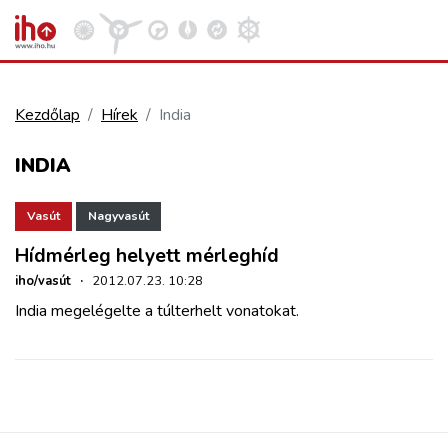
Kezdőlap
Hírek
India
VASÚT
INDIA
Kosár megtekintése
KÖZÚT
Vasút
Nagyvasút
Hídmérleg helyett mérleghíd
REPÜLÉS
iho/vasút
·
2012.07.23. 10:28
India megelégelte a túlterhelt vonatokat.
KÖZLEKEDÉSFEJLESZTÉS
ELLÁTÁSI LÁNC