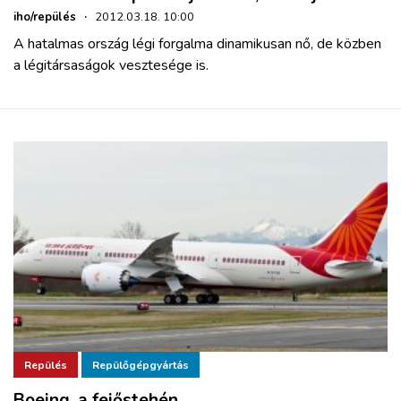
iho/repülés
·
2012.03.18. 10:00
A hatalmas ország légi forgalma dinamikusan nő, de közben
a légitársaságok vesztesége is.
Repülés
Repülőgépgyártás
Boeing, a fejőstehén