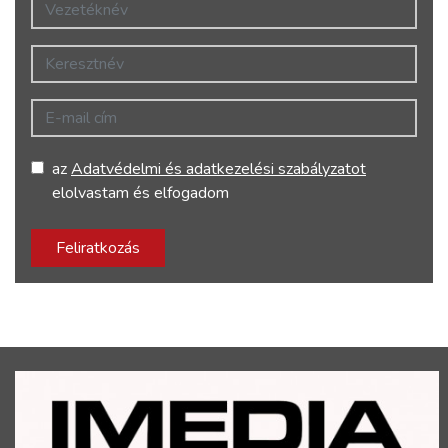
Vezetéknév
Keresztnév
E-mail cím
az
Adatvédelmi és adatkezelési szabályzatot
elolvastam és elfogadom
Feliratkozás