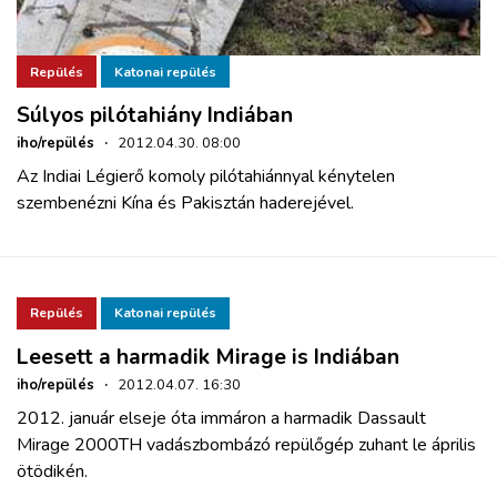
Repülés
Katonai repülés
Súlyos pilótahiány Indiában
iho/repülés
·
2012.04.30. 08:00
Az Indiai Légierő komoly pilótahiánnyal kénytelen
szembenézni Kína és Pakisztán haderejével.
Repülés
Katonai repülés
Leesett a harmadik Mirage is Indiában
iho/repülés
·
2012.04.07. 16:30
2012. január elseje óta immáron a harmadik Dassault
Mirage 2000TH vadászbombázó repülőgép zuhant le április
ötödikén.