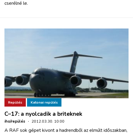
cserélné le.
Repülés
Katonai repülés
C–17: a nyolcadik a briteknek
iho/repülés
·
2012.03.30. 10:00
A RAF sok gépet kivont a hadrendből az elmúlt időszakban,