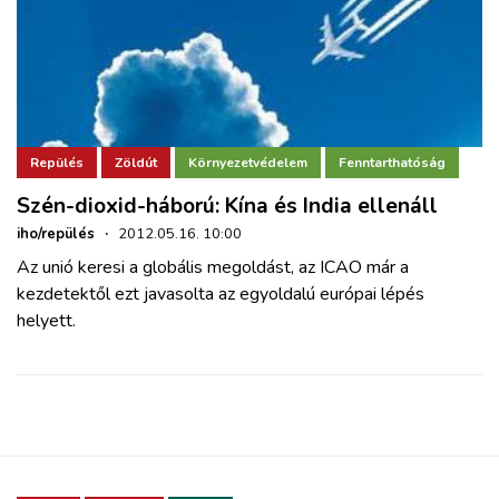
Repülés
Zöldút
Környezetvédelem
Fenntarthatóság
Szén-dioxid-háború: Kína és India ellenáll
iho/repülés
·
2012.05.16. 10:00
Az unió keresi a globális megoldást, az ICAO már a
kezdetektől ezt javasolta az egyoldalú európai lépés
helyett.