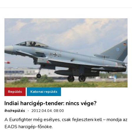
Repülés
Katonai repülés
Indiai harcigép-tender: nincs vége?
iho/repülés
·
2012.04.04. 08:00
A Eurofighter még esélyes, csak fejleszteni kell – mondja az
EADS harcigép-főnöke.