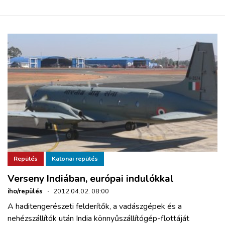
Repülés
Katonai repülés
Verseny Indiában, európai indulókkal
iho/repülés
·
2012.04.02. 08:00
A haditengerészeti felderítők, a vadászgépek és a
nehézszállítók után India könnyűszállítógép-flottáját