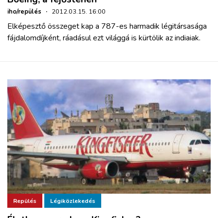
iho/repülés
·
2012.03.15. 16:00
Elképesztő összeget kap a 787-es harmadik légitársasága
fájdalomdíjként, ráadásul ezt világgá is kürtölik az indiaiak.
Repülés
Légiközlekedés