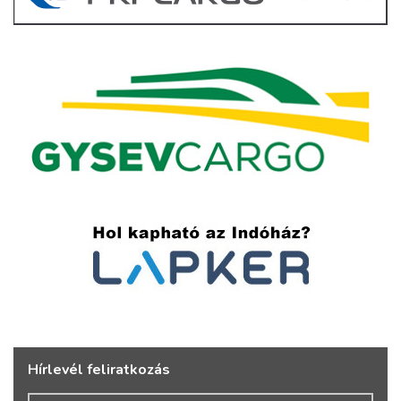
Hírlevél feliratkozás