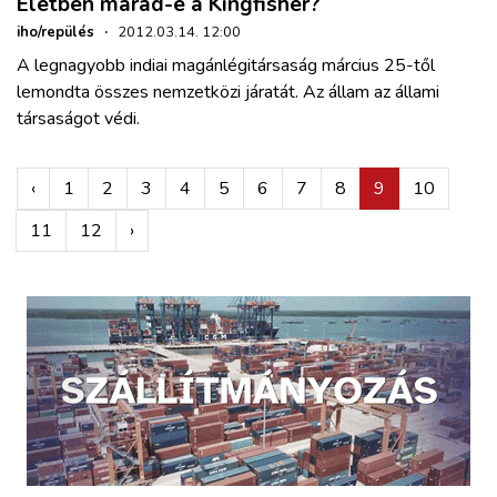
Életben marad-e a Kingfisher?
iho/repülés
·
2012.03.14. 12:00
A legnagyobb indiai magánlégitársaság március 25-től
lemondta összes nemzetközi járatát. Az állam az állami
társaságot védi.
‹
1
2
3
4
5
6
7
8
9
10
11
12
›