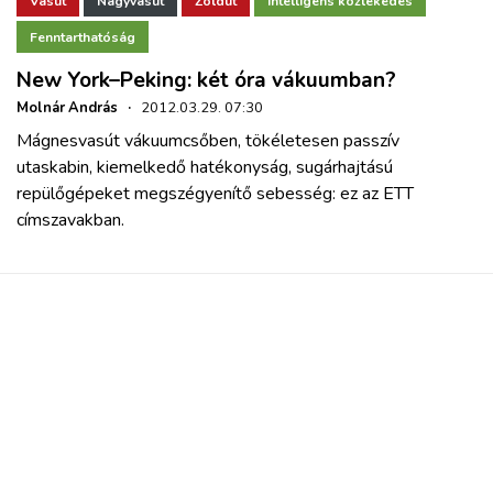
Vasút
Nagyvasút
Zöldút
Intelligens közlekedés
Fenntarthatóság
New York–Peking: két óra vákuumban?
Molnár András
·
2012.03.29. 07:30
Mágnesvasút vákuumcsőben, tökéletesen passzív
utaskabin, kiemelkedő hatékonyság, sugárhajtású
repülőgépeket megszégyenítő sebesség: ez az ETT
címszavakban.