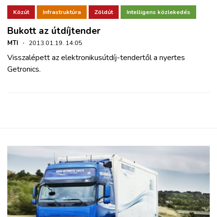
Közút
Infrastruktúra
Zöldút
Intelligens közlekedés
Bukott az útdíjtender
MTI
·
2013.01.19. 14:05
Visszalépett az elektronikusútdíj-tendertől a nyertes
Getronics.