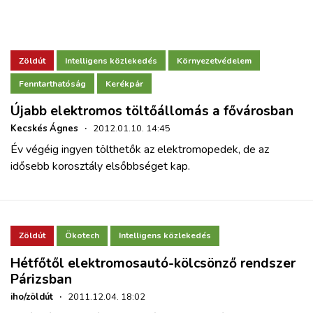
Zöldút
Intelligens közlekedés
Környezetvédelem
Fenntarthatóság
Kerékpár
Újabb elektromos töltőállomás a fővárosban
Kecskés Ágnes
·
2012.01.10. 14:45
Év végéig ingyen tölthetők az elektromopedek, de az
idősebb korosztály elsőbbséget kap.
Zöldút
Ökotech
Intelligens közlekedés
Hétfőtől elektromosautó-kölcsönző rendszer
Párizsban
iho/zöldút
·
2011.12.04. 18:02