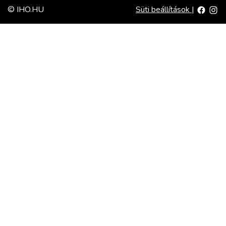
© IHO.HU
Süti beállítások
|