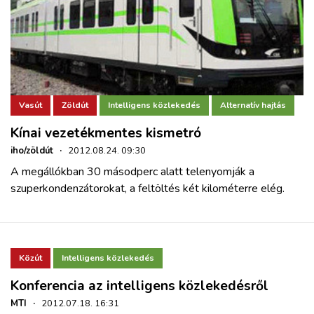
Vasút
Zöldút
Intelligens közlekedés
Alternatív hajtás
Kínai vezetékmentes kismetró
iho/zöldút
·
2012.08.24. 09:30
A megállókban 30 másodperc alatt telenyomják a
szuperkondenzátorokat, a feltöltés két kilométerre elég.
Közút
Intelligens közlekedés
Konferencia az intelligens közlekedésről
MTI
·
2012.07.18. 16:31