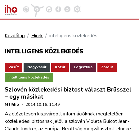
Kezdőlap
Hírek
intelligens közlekedés
VASÚT
INTELLIGENS KÖZLEKEDÉS
Kosár megtekintése
KÖZÚT
Vasút
Nagyvasút
Közút
Logisztika
Zöldút
Intelligens közlekedés
REPÜLÉS
Szlovén közlekedési biztost választ Brüsszel
– egy másikat
KÖZLEKEDÉSFEJLESZTÉS
MTI/iho
·
2014.10.16. 11:49
Az előzetesen kiszivárgott információknak megfelelően
közlekedési biztosnak jelöli a szlovén Violeta Bulcot Jean-
ELLÁTÁSI LÁNC
Claude Juncker, az Európai Bizottság megválasztott elnöke.