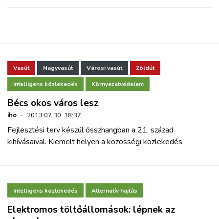
ZÖLDÚT
HAJÓZÁS
BLOG
Vasút
Nagyvasút
Városi vasút
Zöldút
Intelligens közlekedés
Környezetvédelem
ARCHÍVUM
Bécs okos város lesz
iho
·
2013.07.30. 18:37
WEBSHOP
Fejlesztési terv készül összhangban a 21. század
kihívásaival. Kiemelt helyen a közösségi közlekedés.
BELÉPÉS
REGISZTRÁCIÓ
Intelligens közlekedés
Alternatív hajtás
Elektromos töltőállomások: lépnek az