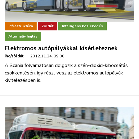
Infrastruktúra
Zöldút
Intelligens közlekedés
Alternatív hajtás
Elektromos autópályákkal kísérleteznek
iho/zöldút
·
2012.11.24. 09:00
A Scania folyamatosan dolgozik a szén-dioxid-kibocsátás
csökkentésén, így részt vesz az elektromos autópályák
kivitelezésben is.