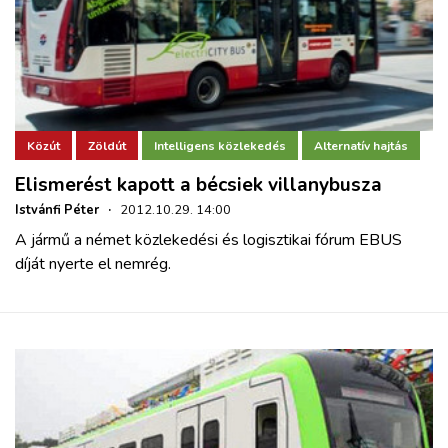
Közút
Zöldút
Intelligens közlekedés
Alternatív hajtás
Elismerést kapott a bécsiek villanybusza
Istvánfi Péter
·
2012.10.29. 14:00
A jármű a német közlekedési és logisztikai fórum EBUS
díját nyerte el nemrég.