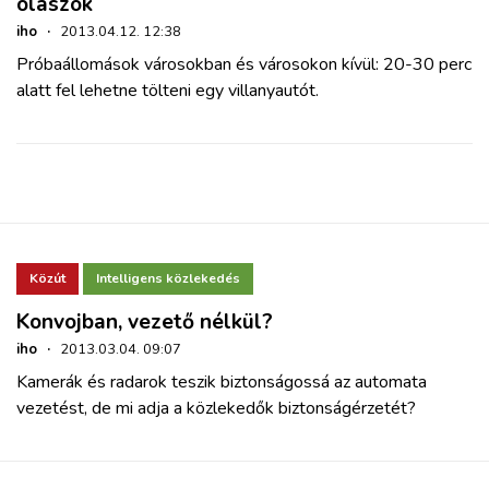
olaszok
iho
·
2013.04.12. 12:38
Próbaállomások városokban és városokon kívül: 20-30 perc
alatt fel lehetne tölteni egy villanyautót.
Közút
Intelligens közlekedés
Konvojban, vezető nélkül?
iho
·
2013.03.04. 09:07
Kamerák és radarok teszik biztonságossá az automata
vezetést, de mi adja a közlekedők biztonságérzetét?