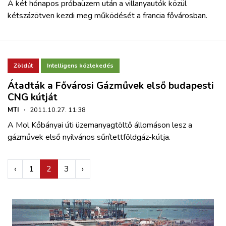
A két hónapos próbaüzem után a villanyautók közül
kétszázötven kezdi meg működését a francia fővárosban.
Zöldút
Intelligens közlekedés
Átadták a Fővárosi Gázművek első budapesti
CNG kútját
MTI
·
2011.10.27. 11:38
A Mol Kőbányai úti üzemanyagtöltő állomáson lesz a
gázművek első nyilvános sűrítettföldgáz-kútja.
‹
1
2
3
›