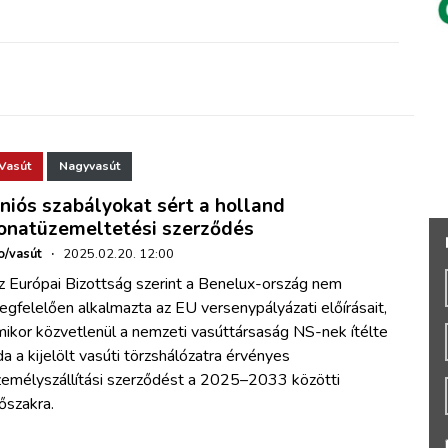
Vasút
Nagyvasút
niós szabályokat sért a holland
onatüzemeltetési szerződés
o/vasút
·
2025.02.20. 12:00
z Európai Bizottság szerint a Benelux-ország nem
gfelelően alkalmazta az EU versenypályázati előírásait,
mikor közvetlenül a nemzeti vasúttársaság NS-nek ítélte
a a kijelölt vasúti törzshálózatra érvényes
zemélyszállítási szerződést a 2025–2033 közötti
őszakra.