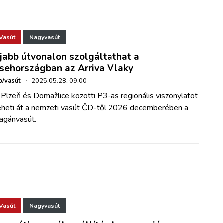
Vasút
Nagyvasút
jabb útvonalon szolgáltathat a
sehországban az Arriva Vlaky
o/vasút
·
2025.05.28. 09:00
Plzeň és Domažlice közötti P3-as regionális viszonylatot
eheti át a nemzeti vasút ČD-től 2026 decemberében a
agánvasút.
Vasút
Nagyvasút