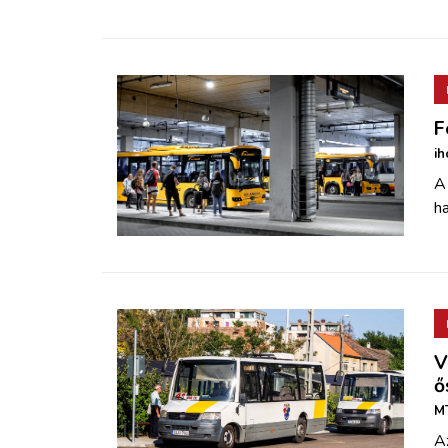
F
ih
A
ha
V
ő
MT
A