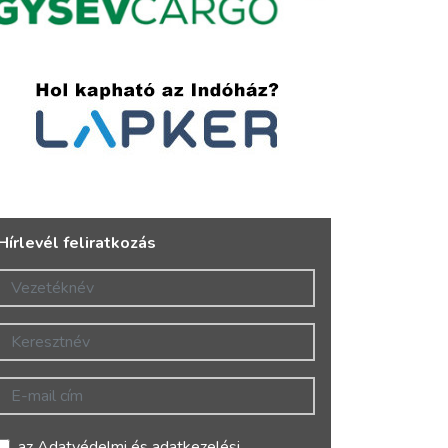
Hírlevél feliratkozás
Vezetéknév
Keresztnév
E-mail cím
az
Adatvédelmi és adatkezelési