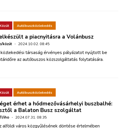
Közút
Autóbuszközlekedés
elkészült a piacnyitásra a Volánbusz
o/közút
·
2024.10.02. 08:45
 közlekedési társaság érvényes pályázatot nyújtott be
táridőre az autóbuszos közszolgáltatás folytatására.
Közút
Autóbuszközlekedés
éget érhet a hódmezővásárhelyi buszbalhé:
sztől a Balaton Busz szolgáltat
I/iho
·
2024.07.31. 08:35
z alföldi város közgyűlésének döntése értelmében