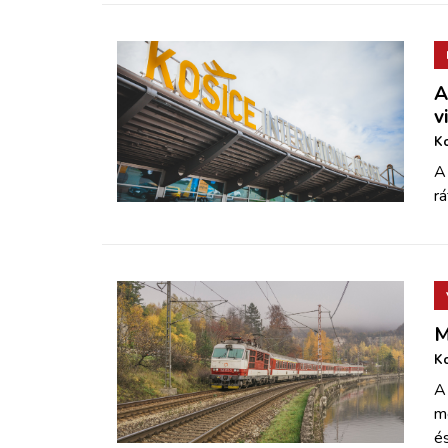
A
v
K
A 
rá
M
K
A 
m
é