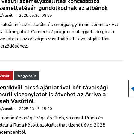
 vasúti személyszállítás koncessziós
zemeltetésén gondolkodnak az albánok
o/vasút
·
2025.05.20. 08:55
 albán infrastrukturális és energiaügyi minisztérium az EU
ltal támogatott Connecta2 programmal együtt dolgoz ki
vaslatokat az országos vasúthálózat közszolgáltatási
zerződéséhez.
Vasút
Nagyvasút
endkívül olcsó ajánlatával két távolsági
asúti viszonylatot is átvehet az Arriva a
seh Vasúttól
o/vasút
·
2025.03.15. 15:00
 magántársaság Prága és Cheb, valamint Prága és
elezná Ruda között szolgáltathat tizenöt évig 2028
ecemberétől.