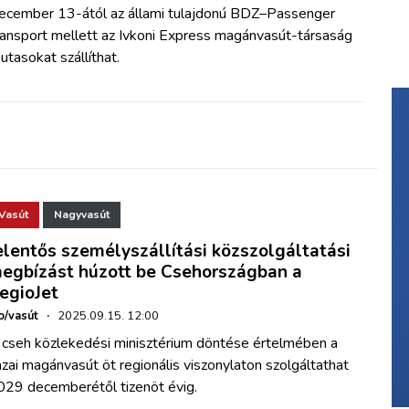
ecember 13-ától az állami tulajdonú BDZ–Passenger
ransport mellett az Ivkoni Express magánvasút-társaság
 utasokat szállíthat.
Vasút
Nagyvasút
elentős személyszállítási közszolgáltatási
egbízást húzott be Csehországban a
egioJet
o/vasút
·
2025.09.15. 12:00
 cseh közlekedési minisztérium döntése értelmében a
zai magánvasút öt regionális viszonylaton szolgáltathat
029 decemberétől tizenöt évig.