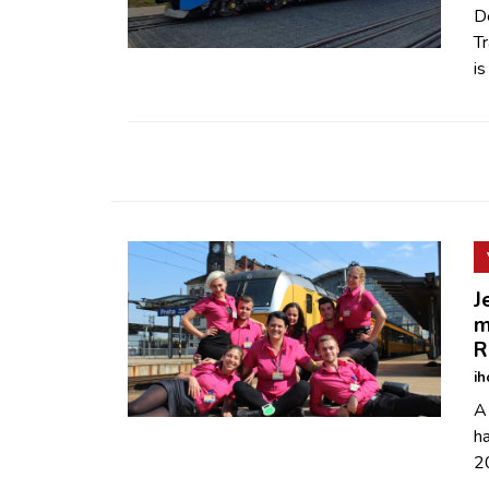
ZÖLDÚT
D
T
is
HAJÓZÁS
BLOG
ARCHÍVUM
WEBSHOP
J
m
BELÉPÉS
R
ih
REGISZTRÁCIÓ
A
ha
2