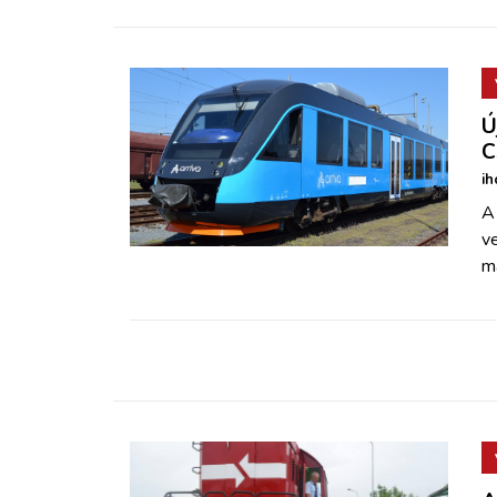
Ú
C
ih
A 
v
m