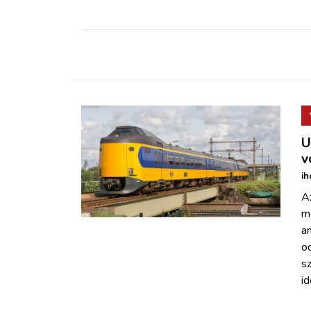
U
v
ih
A
me
a
od
s
id