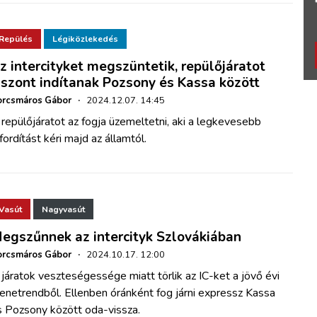
Repülés
Légiközlekedés
z intercityket megszüntetik, repülőjáratot
iszont indítanak Pozsony és Kassa között
orcsmáros Gábor
·
2024.12.07. 14:45
repülőjáratot az fogja üzemeltetni, aki a legkevesebb
fordítást kéri majd az államtól.
Vasút
Nagyvasút
egszűnnek az intercityk Szlovákiában
orcsmáros Gábor
·
2024.10.17. 12:00
járatok veszteségessége miatt törlik az IC-ket a jövő évi
enetrendből. Ellenben óránként fog járni expressz Kassa
s Pozsony között oda-vissza.