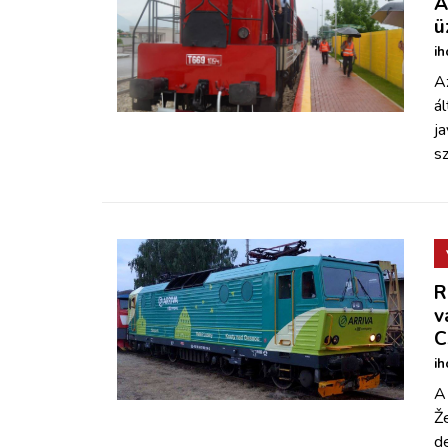
A
ü
ih
Az
á
ja
s
R
v
C
ih
A
Ž
d