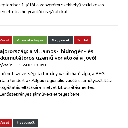
zeptember 1-jétől a veszprémi székhelyű vállalkozás
emelteti a helyi autóbuszjáratokat.
Vasút
Alternatív hajtás
Nagyvasút
Zöldút
ajorország: a villamos-, hidrogén- és
kkumulátoros üzemű vonatoké a jövő!
o/vasút
·
2024.07.19. 09:00
 német szövetségi tartomány vasúti hatósága, a BEG
írta a tendert az Allgäu regionális vasúti személyszállítási
olgáltatás ellátására, melyet kibocsátásmentes,
llenőszekrényes járművekkel teljesítene.
Vasút
Nagyvasút