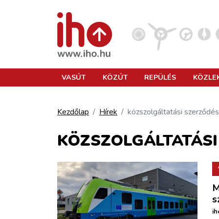
VASÚT
VASÚT
KÖZÚT
REPÜLÉS
KÖZLE
KÖZÚT
Kezdőlap
Hírek
közszolgáltatási szerződés
REPÜLÉS
KÖZSZOLGÁLTATÁSI
KÖZLEKEDÉSFEJLESZTÉS
M
ELLÁTÁSI LÁNC
s
ih