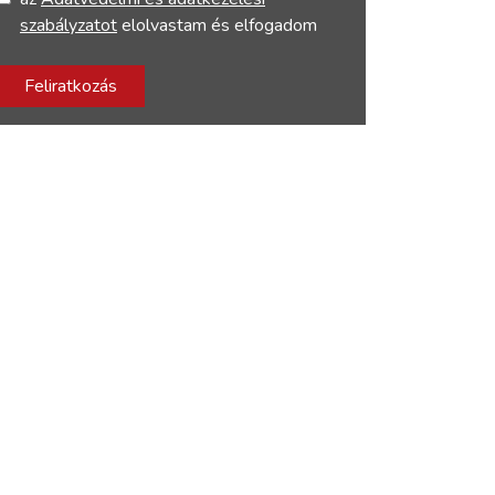
szabályzatot
elolvastam és elfogadom
Feliratkozás