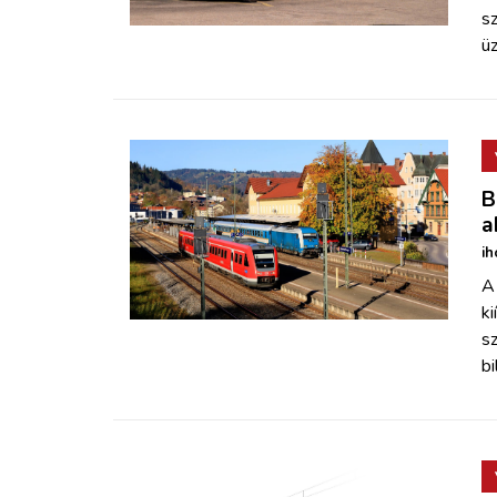
s
üz
B
a
ih
A
ki
sz
bi