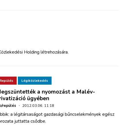
Közlekedési Holding létrehozására.
Repülés
Légiközlekedés
egszüntették a nyomozást a Malév-
rivatizáció ügyében
o/repülés
·
2012.03.06. 11:18
obbik: a légitársaságot gazdasági bűncselekmények egész
rozata juttatta csődbe.