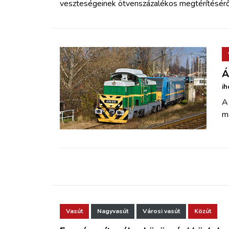
veszteségeinek ötvenszázalékos megtérítéséről
Á
ih
A
m
Vasút
Nagyvasút
Városi vasút
Közút