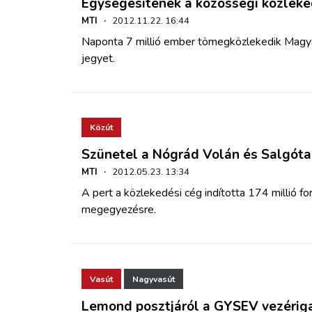
Egységesítenék a közösségi közleked
MTI
·
2012.11.22. 16:44
Naponta 7 millió ember tömegközlekedik Magyar
jegyet.
Közút
Szünetel a Nógrád Volán és Salgótar
MTI
·
2012.05.23. 13:34
A pert a közlekedési cég indította 174 millió f
megegyezésre.
Vasút
Nagyvasút
Lemond posztjáról a GYSEV vezérig