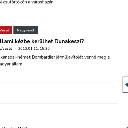
 csütörtökön a városházán.
Vasút
Nagyvasút
llami kézbe kerülhet Dunakeszi?
o/vasút
·
2013.01.11. 15:30
 kanadai–német Bombardier járműjavítóját venné meg a
agyar állam.