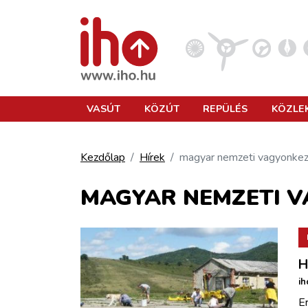
VASÚT
VASÚT
KÖZÚT
REPÜLÉS
KÖZLE
KÖZÚT
Kezdőlap
Hírek
magyar nemzeti vagyonkez
REPÜLÉS
MAGYAR NEMZETI 
KÖZLEKEDÉSFEJLESZTÉS
H
ELLÁTÁSI LÁNC
ih
E