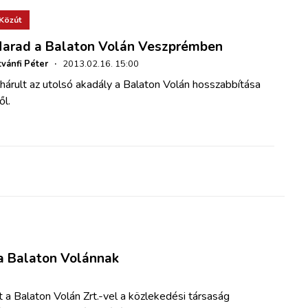
Közút
arad a Balaton Volán Veszprémben
tvánfi Péter
·
2013.02.16. 15:00
hárult az utolsó akadály a Balaton Volán hosszabbítása
ől.
 a Balaton Volánnak
 a Balaton Volán Zrt.-vel a közlekedési társaság