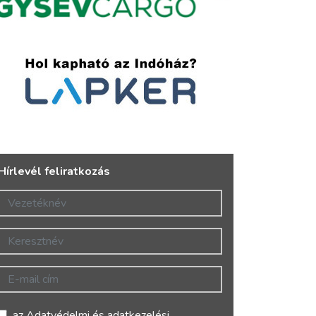
Hírlevél feliratkozás
Vezetéknév
Keresztnév
E-mail cím
az
Adatvédelmi és adatkezelési