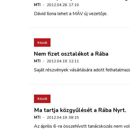
MTI
·
2012.04.28. 17:10
Dávid Ilona lehet a MÁV új vezetője.
Közút
Nem fizet osztalékot a Rába
MTI
·
2012.04.19. 12:11
Saját részvények vásárlására adott felhatalma
Közút
Ma tartja közgyűlését a Rába Nyrt.
MTI
·
2012.04.19. 08:15
Az április 6-ra összehívott tanácskozás nem vo