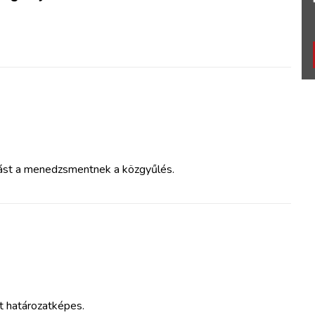
zást a menedzsmentnek a közgyűlés.
lt határozatképes.