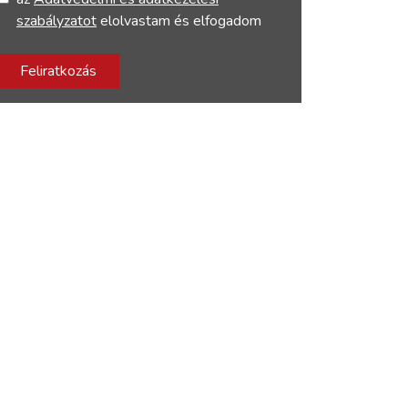
szabályzatot
elolvastam és elfogadom
Feliratkozás