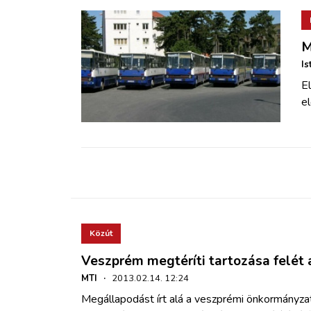
M
Is
El
el
Közút
Veszprém megtéríti tartozása felét
MTI
·
2013.02.14. 12:24
Megállapodást írt alá a veszprémi önkormányzat