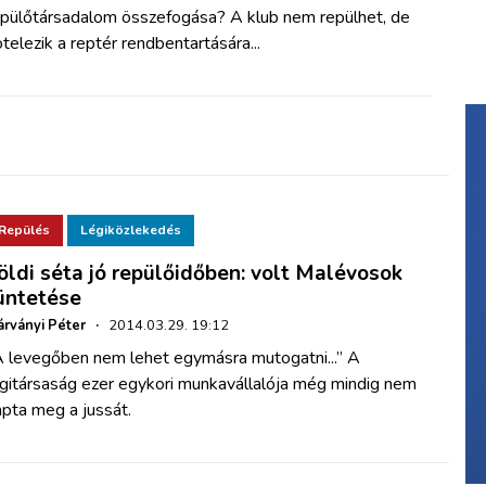
epülőtársadalom összefogása? A klub nem repülhet, de
telezik a reptér rendbentartására...
Repülés
Légiközlekedés
öldi séta jó repülőidőben: volt Malévosok
üntetése
rványi Péter
·
2014.03.29. 19:12
A levegőben nem lehet egymásra mutogatni...” A
égitársaság ezer egykori munkavállalója még mindig nem
pta meg a jussát.