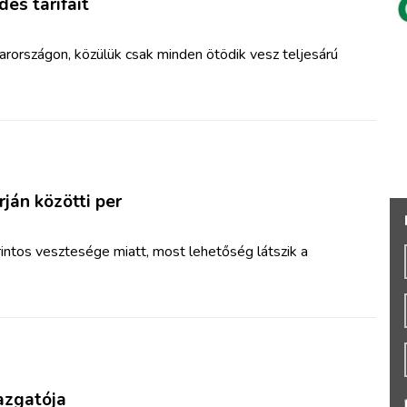
és tarifáit
országon, közülük csak minden ötödik vesz teljesárú
ján közötti per
orintos vesztesége miatt, most lehetőség látszik a
azgatója