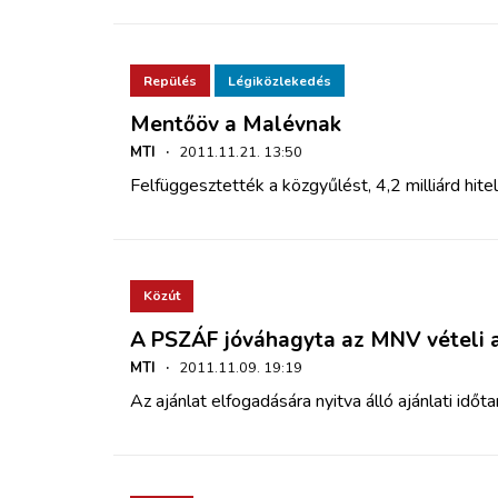
Repülés
Légiközlekedés
Mentőöv a Malévnak
MTI
·
2011.11.21. 13:50
Felfüggesztették a közgyűlést, 4,2 milliárd hitel
Közút
A PSZÁF jóváhagyta az MNV vételi a
MTI
·
2011.11.09. 19:19
Az ajánlat elfogadására nyitva álló ajánlati id