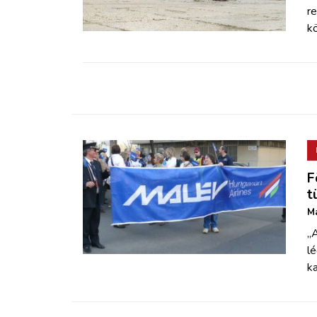
ZÖLDÚT
r
kö
HAJÓZÁS
BLOG
ARCHÍVUM
WEBSHOP
F
t
Má
BELÉPÉS
„
l
REGISZTRÁCIÓ
ka