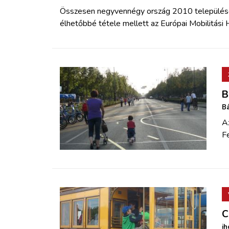
Összesen negyvennégy ország 2010 települése
élhetőbbé tétele mellett az Európai Mobilitási 
B
Bá
Az
Fe
C
ih