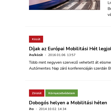
Li
B
vá
Közút
Díjak az Európai Mobilitási Hét legj
iho/közút
·
2016.01.06. 13:57
Több mint negyven szervező vehetett át elismer
Autómentes Nap záró konferenciáján szerdán 
Zöldút
Környezetvédelem
Dobogós helyen a Mobilitási héten
iho
·
2014.10.02. 14:34