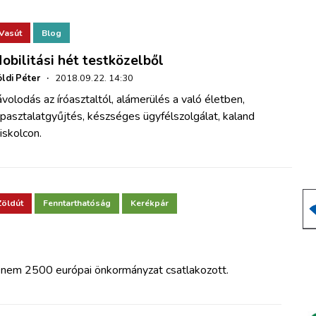
Vasút
Blog
obilitási hét testközelből
ldi Péter
·
2018.09.22. 14:30
volodás az íróasztaltól, alámerülés a való életben,
pasztalatgyűjtés, készséges ügyfélszolgálat, kaland
iskolcon.
Zöldút
Fenntarthatóság
Kerékpár
knem 2500 európai önkormányzat csatlakozott.