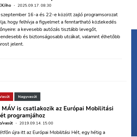
K/iho
·
2025.09.17. 08:30
 szeptember 16-a és 22-e között zajló programsorozat
lja, hogy felhívja a figyelmet a fenntartható közlekedés
őnyeire: a kevesebb autózás tisztább levegőt,
sendesebb és biztonságosabb utcákat, valamint élhetőbb
rost jelent.
Vasút
Nagyvasút
 MÁV is csatlakozik az Európai Mobilitási
ét programjához
o/vasút
·
2019.09.14. 15:00
tfőn újra itt az Európai Mobilitási Hét, egy hétig a