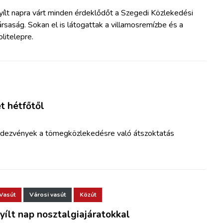
yílt napra várt minden érdeklődőt a Szegedi Közlekedési
rsaság. Sokan el is látogattak a villamosremízbe és a
olitelepre.
t hétfőtől
ndezvények a tömegközlekedésre való átszoktatás
Vasút
Városi vasút
Közút
yílt nap nosztalgiajáratokkal