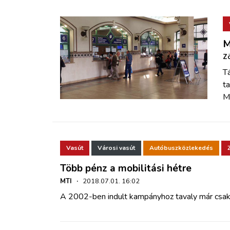
M
Zö
Tá
ta
M
Vasút
Városi vasút
Autóbuszközlekedés
Több pénz a mobilitási hétre
MTI
·
2018.07.01. 16:02
A 2002-ben indult kampányhoz tavaly már csa