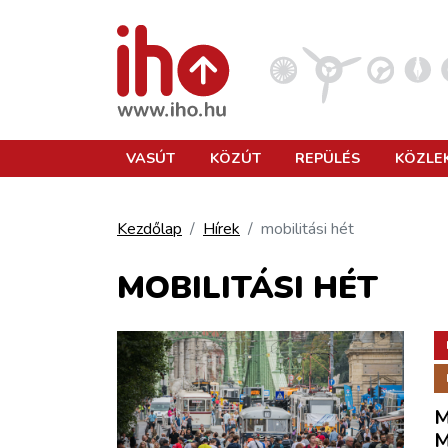
VASÚT
VASÚT
KÖZÚT
REPÜLÉS
KÖZLE
KÖZÚT
Kezdőlap
Hírek
mobilitási hét
REPÜLÉS
MOBILITÁSI HÉT
KÖZLEKEDÉSFEJLESZTÉS
ELLÁTÁSI LÁNC
M
M