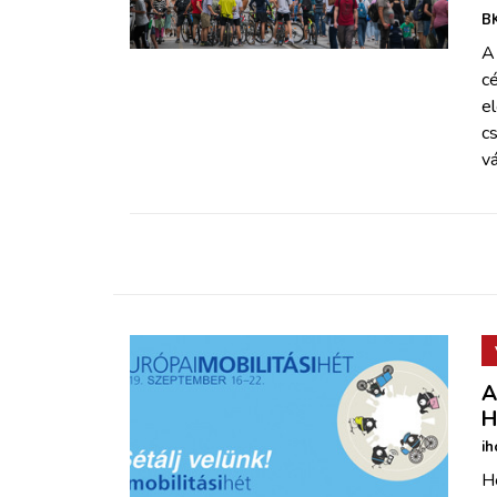
ZÖLDÚT
BK
A
HAJÓZÁS
cé
el
c
BLOG
vá
ARCHÍVUM
WEBSHOP
BELÉPÉS
A
REGISZTRÁCIÓ
H
ih
Hé