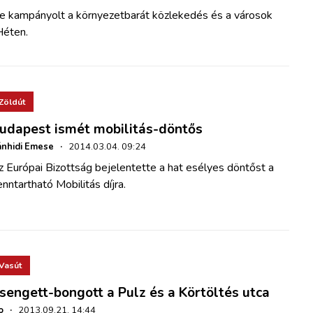
 kampányolt a környezetbarát közlekedés és a városok
Héten.
Zöldút
udapest ismét mobilitás-döntős
nhidi Emese
·
2014.03.04. 09:24
 Európai Bizottság bejelentette a hat esélyes döntőst a
nntartható Mobilitás díjra.
Vasút
sengett-bongott a Pulz és a Körtöltés utca
o
·
2013.09.21. 14:44