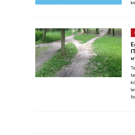
k
E
I
MT
Te
te
k
le
f