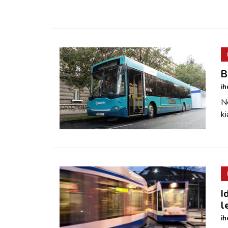
B
ih
Né
ki
I
l
ih