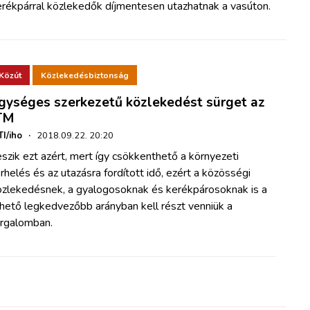
erékpárral közlekedők díjmentesen utazhatnak a vasúton.
Közút
Közlekedésbiztonság
gységes szerkezetű közlekedést sürget az
TM
I/iho
·
2018.09.22. 20:20
szik ezt azért, mert így csökkenthető a környezeti
rhelés és az utazásra fordított idő, ezért a közösségi
özlekedésnek, a gyalogosoknak és kerékpárosoknak is a
hető legkedvezőbb arányban kell részt venniük a
orgalomban.