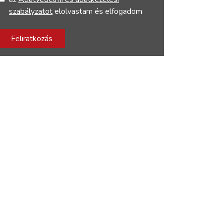
szabályzatot
elolvastam és elfogadom
Feliratkozás