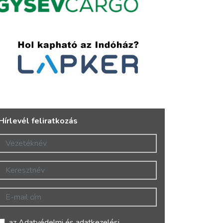
Hírlevél feliratkozás
Vezetéknév
Keresztnév
E-mail cím
az
Adatvédelmi és adatkezelési