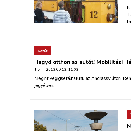
N
Tá
tr
Közút
Hagyd otthon az autót! Mobilitási Hé
iho
·
2013.09.12. 11:02
Megint végigsétálhatunk az Andrássy úton. Re
jegyében.
N