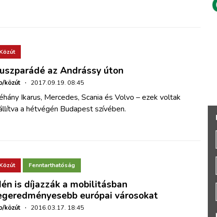
Közút
uszparádé az Andrássy úton
o/közút
·
2017.09.19. 08:45
hány Ikarus, Mercedes, Scania és Volvo – ezek voltak
állítva a hétvégén Budapest szívében.
Közút
Fenntarthatóság
dén is díjazzák a mobilitásban
egeredményesebb európai városokat
o/közút
·
2016.03.17. 18:45